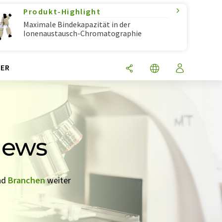
Produkt-Highlight
Maximale Bindekapazität in der
Ionenaustausch-Chromatographie
ER
News
nd
Branchen
weiter