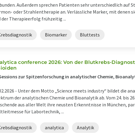
bunden. Außerdem sprechen Patienten sehr unterschiedlich auf 
mon- oder Strahlentherapie an. Verlässliche Marker, mit denen s
 der Therapieerfolg frühzeitig ...
Krebsdiagnostik
Biomarker
Bluttests
analytica conference 2026: ​Von der Blutkrebs-Diagno
ioiden
Sessions zur Spitzenforschung in analytischer Chemie, Bioanaly
02.2026 -
Unter dem Motto „Science meets industry“ bildet die ana
ktrum der analytischen Chemie und Bioanalytik ab. Vom 24. bis 26
schende aus aller Welt ihre neusten Erkenntnisse in München, paral
tleitmesse für Labortechnik, ...
Krebsdiagnostik
analytica
Analytik