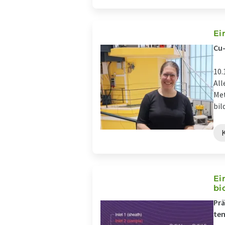
Ei
Cu
10.
All
Met
bil
Ei
bi
Prä
te