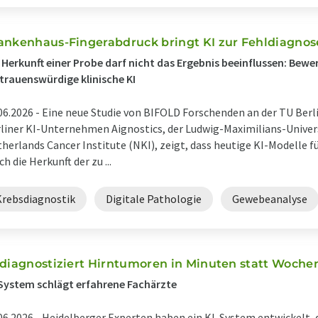
ankenhaus-Fingerabdruck bringt KI zur Fehldiagno
 Herkunft einer Probe darf nicht das Ergebnis beeinflussen: Be
trauenswürdige klinische KI
06.2026 -
Eine neue Studie von BIFOLD Forschenden an der TU Be
liner KI-Unternehmen Aignostics, der Ludwig-Maximilians-Unive
herlands Cancer Institute (NKI), zeigt, dass heutige KI-Modelle fü
ch die Herkunft der zu ...
Krebsdiagnostik
Digitale Pathologie
Gewebeanalyse
 diagnostiziert Hirntumoren in Minuten statt Woche
System schlägt erfahrene Fachärzte
06.2026 -
Heidelberger Experten haben ein KI-System entwickelt,