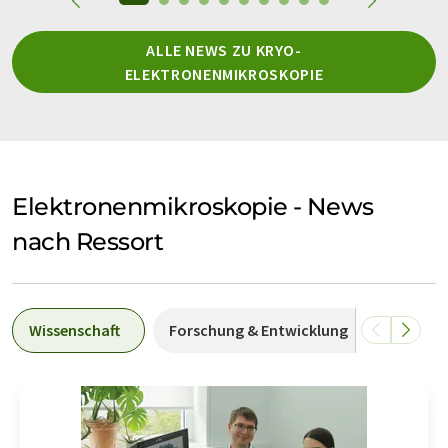
ALLE NEWS ZU KRYO-
ELEKTRONENMIKROSKOPIE
Elektronenmikroskopie - News
nach Ressort
Wissenschaft
Forschung & Entwicklung
Wirtsch