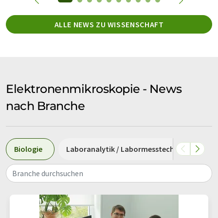
ALLE NEWS ZU WISSENSCHAFT
Elektronenmikroskopie - News
nach Branche
Biologie
Laboranalytik / Labormesstechnik
Me
Branche durchsuchen