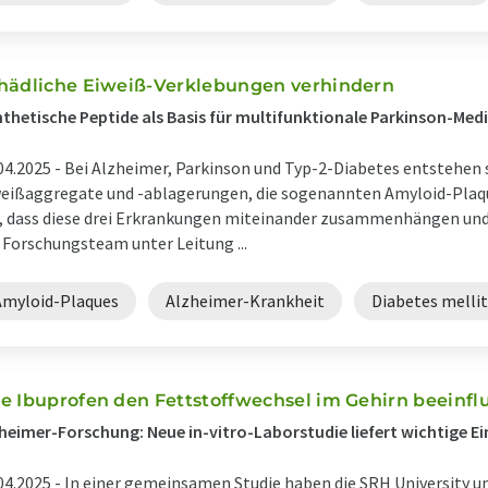
hädliche Eiweiß-Verklebungen verhindern
thetische Peptide als Basis für multifunktionale Parkinson-Me
04.2025 -
Bei Alzheimer, Parkinson und Typ-2-Diabetes entstehen 
eißaggregate und -ablagerungen, die sogenannten Amyloid-Plaqu
, dass diese drei Erkrankungen miteinander zusammenhängen und 
 Forschungsteam unter Leitung ...
Amyloid-Plaques
Alzheimer-Krankheit
Diabetes mellit
e Ibuprofen den Fettstoffwechsel im Gehirn beeinfl
heimer-Forschung: Neue in-vitro-Laborstudie liefert wichtige Ei
04.2025 -
In einer gemeinsamen Studie haben die SRH University un