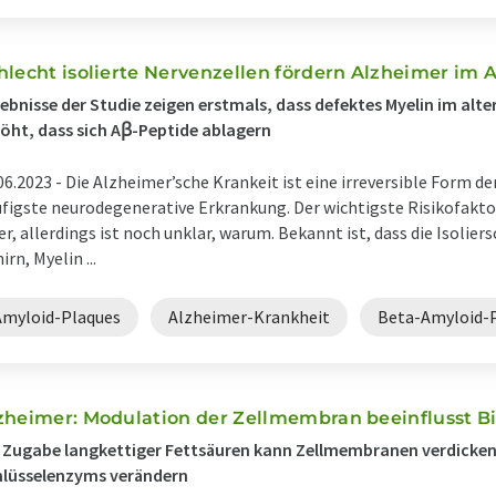
hlecht isolierte Nervenzellen fördern Alzheimer im A
ebnisse der Studie zeigen erstmals, dass defektes Myelin im alte
öht, dass sich Aꞵ-Peptide ablagern
06.2023 -
Die Alzheimer’sche Krankeit ist eine irreversible Form d
figste neurodegenerative Erkrankung. Der wichtigste Risikofaktor 
er, allerdings ist noch unklar, warum. Bekannt ist, dass die Isolie
irn, Myelin ...
Amyloid-Plaques
Alzheimer-Krankheit
Beta-Amyloid-
zheimer: Modulation der Zellmembran beeinflusst B
 Zugabe langkettiger Fettsäuren kann Zellmembranen verdicken u
hlüsselenzyms verändern