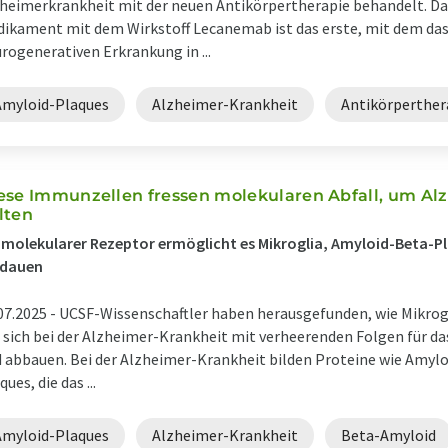
heimerkrankheit mit der neuen Antikörpertherapie behandelt. Da
ikament mit dem Wirkstoff Lecanemab ist das erste, mit dem das
rogenerativen Erkrankung in ...
Amyloid-Plaques
Alzheimer-Krankheit
Antikörperther
ese Immunzellen fressen molekularen Abfall, um Al
lten
 molekularer Rezeptor ermöglicht es Mikroglia, Amyloid-Beta-P
rdauen
07.2025 -
UCSF-Wissenschaftler haben herausgefunden, wie Mikrogl
 sich bei der Alzheimer-Krankheit mit verheerenden Folgen für d
 abbauen. Bei der Alzheimer-Krankheit bilden Proteine wie Amy
ques, die das ...
Amyloid-Plaques
Alzheimer-Krankheit
Beta-Amyloid