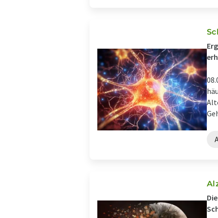
Sc
Erg
erh
08.
häu
Alt
Geh
Al
Die
Sc