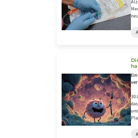
Alz
Med
neu
Di
ha
Ein
ve
30.
das
und
Pla