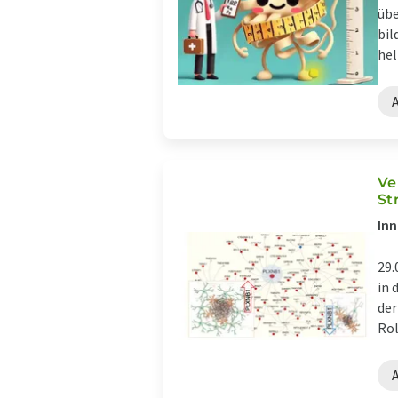
übe
bil
hel
Ve
St
Inn
29.
in 
der
Rol