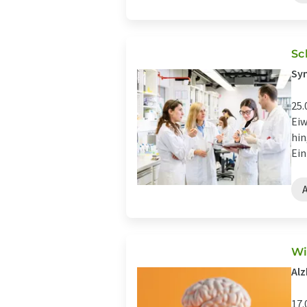
Sc
Syn
25.
Eiw
hin
Ein
Wi
Alz
17.