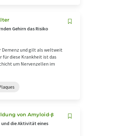
lter
rnden Gehirn das Risiko
er Demenz und gilt als weltweit
für diese Krankheit ist das
rschicht um Nervenzellen im
Plaques
ildung von Amyloid-β
nd die Aktivität eines