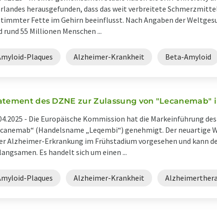
rlandes herausgefunden, dass das weit verbreitete Schmerzmitte
timmter Fette im Gehirn beeinflusst. Nach Angaben der Weltge
d rund 55 Millionen Menschen ...
Amyloid-Plaques
Alzheimer-Krankheit
Beta-Amyloid
atement des DZNE zur Zulassung von "Lecanemab" i
04.2025 -
Die Europäische Kommission hat die Markeinführung d
canemab“ (Handelsname „Leqembi“) genehmigt. Der neuartige Wi
er Alzheimer-Erkrankung im Frühstadium vorgesehen und kann de
langsamen. Es handelt sich um einen ...
Amyloid-Plaques
Alzheimer-Krankheit
Alzheimerther