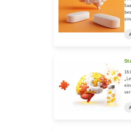
Saa
bes
sin
St
16.
„Le
ein
ver