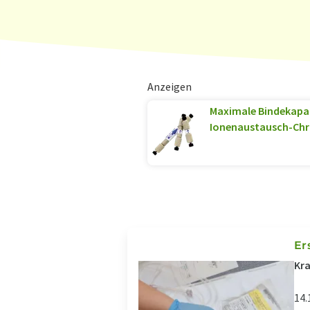
Anzeigen
Maximale Bindekapaz
Ionenaustausch-Ch
Er
Kra
14.