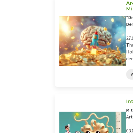
Ar
Mi
"Di
Dem
27.
The
Höh
dem
In
Mit
Art
03.