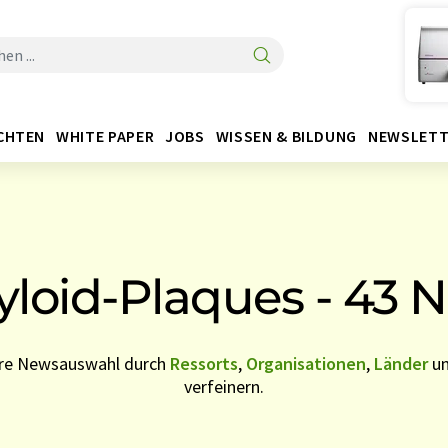
CHTEN
WHITE PAPER
JOBS
WISSEN & BILDUNG
NEWSLETT
loid-Plaques - 43 
Ihre Newsauswahl durch
Ressorts
,
Organisationen
,
Länder
u
verfeinern.