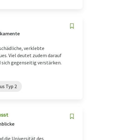
dikamente
schädliche, verklebte
es. Viel deutet zudem darauf
sich gegenseitig verstärken.
us Typ 2
usst
nblicke
d die Universität des