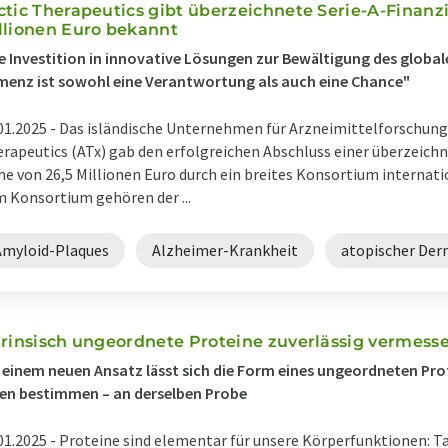
ctic Therapeutics gibt überzeichnete Serie-A-Finanz
llionen Euro bekannt
e Investition in innovative Lösungen zur Bewältigung des glob
enz ist sowohl eine Verantwortung als auch eine Chance"
01.2025 -
Das isländische Unternehmen für Arzneimittelforschung 
rapeutics (ATx) gab den erfolgreichen Abschluss einer überzeichn
e von 26,5 Millionen Euro durch ein breites Konsortium internati
 Konsortium gehören der ...
Amyloid-Plaques
Alzheimer-Krankheit
atopischer Der
trinsisch ungeordnete Proteine zuverlässig vermess
 einem neuen Ansatz lässt sich die Form eines ungeordneten Pro
en bestimmen – an derselben Probe
01.2025 -
Proteine sind elementar für unsere Körperfunktionen: T