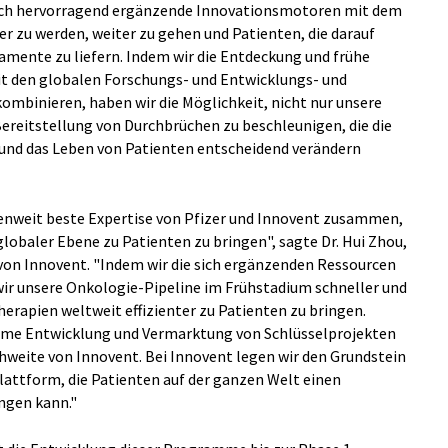
ich hervorragend ergänzende Innovationsmotoren mit dem
 zu werden, weiter zu gehen und Patienten, die darauf
amente zu liefern. Indem wir die Entdeckung und frühe
it den globalen Forschungs- und Entwicklungs- und
mbinieren, haben wir die Möglichkeit, nicht nur unsere
Bereitstellung von Durchbrüchen zu beschleunigen, die die
und das Leben von Patienten entscheidend verändern
henweit beste Expertise von Pfizer und Innovent zusammen,
obaler Ebene zu Patienten zu bringen", sagte Dr. Hui Zhou,
 von Innovent. "Indem wir die sich ergänzenden Ressourcen
r unsere Onkologie-Pipeline im Frühstadium schneller und
herapien weltweit effizienter zu Patienten zu bringen.
ame Entwicklung und Vermarktung von Schlüsselprojekten
chweite von Innovent. Bei Innovent legen wir den Grundstein
lattform, die Patienten auf der ganzen Welt einen
ngen kann."