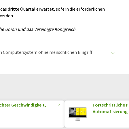
das dritte Quartal erwartet, sofern die erforderlichen
werden.
che Union und das Vereinigte Königreich.
nem Computersystem ohne menschlichen Eingriff
matischen Übersetzungen an, um eine größere
u präsentieren. Da dieser Artikel mit automatischer
glich, dass er Fehler im Vokabular, in der Syntax oder
lichen Artikel in Englisch finden Sie
hier
.
chter Geschwindigkeit,
Fortschrittliche
Automatisierung 