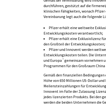
Gemäß der Vereinbarung wird Innovent
durchführen, gestützt auf die firmen
klinischen Fähigkeiten, wonach Pfizer 
Vereinbarung legt auch die folgende L
Pfizer erhält eine weltweite Exklus
Entwicklungskosten verantwortlich;
Pfizer erhält eine Exklusivlizenz 
den Großteil der Entwicklungskosten;
Pfizer und Innovent werden weltwe
Entwicklungskosten teilen. Die Unter
*
und Europa
gemeinsam vornehmen und 
Programmen für den Großraum China 
Gemäß den finanziellen Bedingungen d
Höhe von 650 Millionen US-Dollar und h
Meilensteinzahlungen für Entwicklung
Innovent im Falle der Zulassung Lize
jedes lizenzierten Produkts. Bei de
werden die beiden Unternehmen die Ge