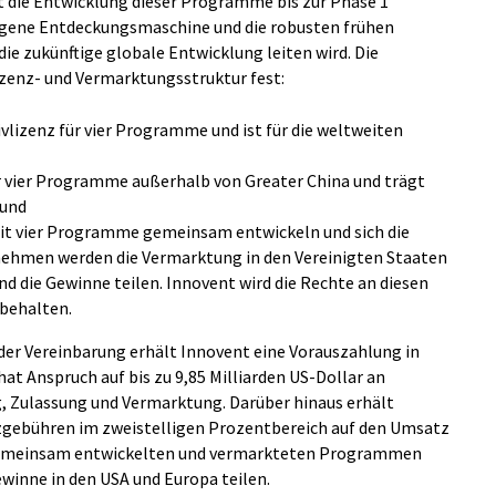
 die Entwicklung dieser Programme bis zur Phase 1
eigene Entdeckungsmaschine und die robusten frühen
die zukünftige globale Entwicklung leiten wird. Die
izenz- und Vermarktungsstruktur fest:
ivlizenz für vier Programme und ist für die weltweiten
für vier Programme außerhalb von Greater China und trägt
 und
it vier Programme gemeinsam entwickeln und sich die
nehmen werden die Vermarktung in den Vereinigten Staaten
die Gewinne teilen. Innovent wird die Rechte an diesen
behalten.
er Vereinbarung erhält Innovent eine Vorauszahlung in
at Anspruch auf bis zu 9,85 Milliarden US-Dollar an
, Zulassung und Vermarktung. Darüber hinaus erhält
nzgebühren im zweistelligen Prozentbereich auf den Umsatz
n gemeinsam entwickelten und vermarkteten Programmen
winne in den USA und Europa teilen.