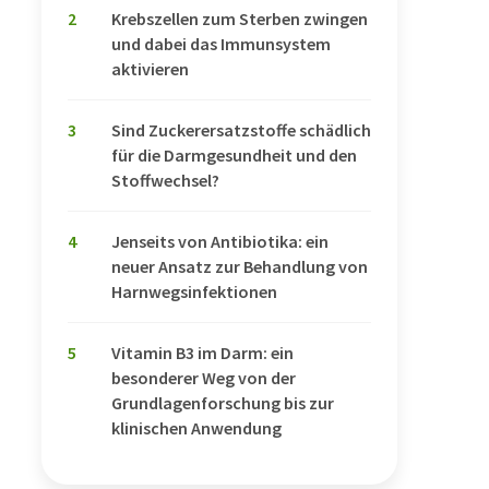
2
Krebszellen zum Sterben zwingen
und dabei das Immunsystem
aktivieren
3
Sind Zuckerersatzstoffe schädlich
für die Darmgesundheit und den
Stoffwechsel?
4
Jenseits von Antibiotika: ein
neuer Ansatz zur Behandlung von
Harnwegsinfektionen
5
Vitamin B3 im Darm: ein
besonderer Weg von der
Grundlagenforschung bis zur
klinischen Anwendung