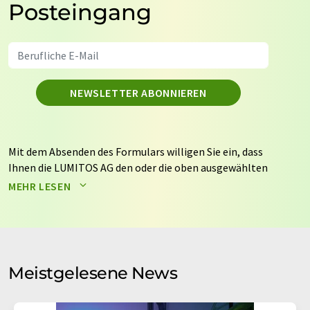
Posteingang
NEWSLETTER ABONNIEREN
Mit dem Absenden des Formulars willigen Sie ein, dass
Ihnen die LUMITOS AG den oder die oben ausgewählten
Newsletter per E-Mail zusendet. Ihre Daten werden
MEHR LESEN
nicht an Dritte weitergegeben. Die Speicherung und
Verarbeitung Ihrer Daten durch die LUMITOS AG erfolgt
auf Basis unserer
Datenschutzerklärung
. LUMITOS darf
Sie zum Zwecke der Werbung oder der Markt- und
Meinungsforschung per E-Mail kontaktieren. Ihre
Meistgelesene News
Einwilligung können Sie jederzeit ohne Angabe von
Gründen gegenüber der LUMITOS AG, Ernst-Augustin-