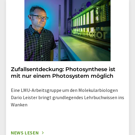
Str. 2, 12489 Berlin oder per E-Mail unter
widerruf@lumitos.com
mit Wirkung für die Zukunft
widerrufen. Zudem ist in jeder E-Mail ein Link zur
Abbestellung des entsprechenden Newsletters
enthalten.
Zufallsentdeckung: Photosynthese ist
mit nur einem Photosystem möglich
Eine LMU-Arbeitsgruppe um den Molekularbiologen
Dario Leister bringt grundlegendes Lehrbuchwissen ins
Wanken
NEWS LESEN