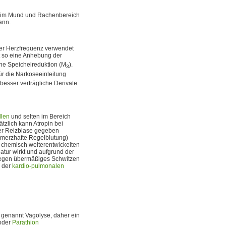
en im Mund und Rachenbereich
ann.
ger Herzfrequenz verwendet
 so eine Anhebung der
ine Speichelreduktion (M
).
3
 für die Narkoseeinleitung
besser verträgliche Derivate
llen
und selten im Bereich
ätzlich kann Atropin bei
ner Reizblase gegeben
merzhafte Regelblutung)
 chemisch weiterentwickelten
atur wirkt und aufgrund der
 gegen übermäßiges Schwitzen
n der
kardio-pulmonalen
 genannt Vagolyse, daher ein
oder
Parathion