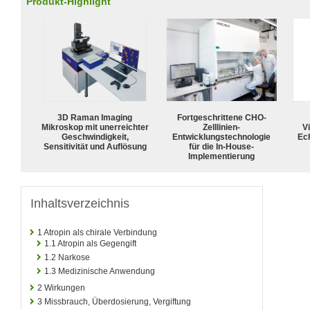
Produkt-Highlight
3D Raman Imaging
Fortgeschrittene CHO-
Mikroskop mit unerreichter
Zelllinien-
Vi
Geschwindigkeit,
Entwicklungstechnologie
Ech
Sensitivität und Auflösung
für die In-House-
Implementierung
Inhaltsverzeichnis
1
Atropin als chirale Verbindung
1.1
Atropin als Gegengift
1.2
Narkose
1.3
Medizinische Anwendung
2
Wirkungen
3
Missbrauch, Überdosierung, Vergiftung