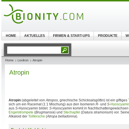
HOME
AKTUELLES
FIRMEN & START-UPS
PRODUKTE
W
Home
Lexikon
Atropin
Atropin
Atropin
(abgeleitet von
Atropos
, griechische Schicksalsgöttin) ist ein giftiges
sich um ein Racemat (1:1 Mischung) aus den Isomeren
R
- und
S
-
Hyoscyami
aus
S
-Hyoscyamin bildet.
S
-Hyoscyamin kommt in Nachtschattengewächsen 
Engelstrompete
(
Brugmansia
) und
Stechapfel
(
Datura stramonium
) vor. Sei
Alkaloid der
Tollkirsche
(
Atropa belladonna
).