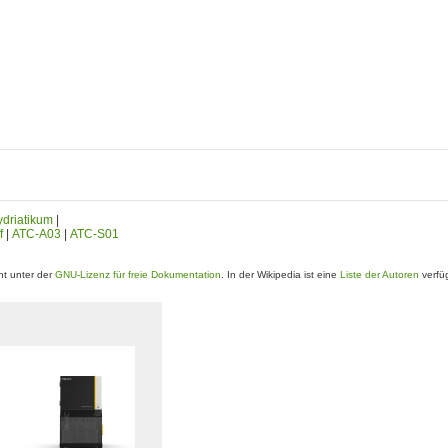
driatikum
|
f
|
ATC-A03
|
ATC-S01
t unter der
GNU-Lizenz für freie Dokumentation
. In der Wikipedia ist eine
Liste der Autoren
verfü