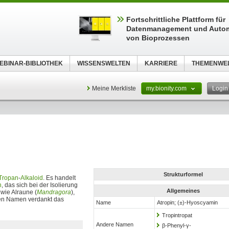
Fortschrittliche Plattform für
Datenmanagement und Autom
von Bioprozessen
EBINAR-BIBLIOTHEK
WISSENSWELTEN
KARRIERE
THEMENWE
Meine Merkliste
my.bionity.com
Logi
Strukturformel
Tropan
-
Alkaloid
. Es handelt
n
, das sich bei der Isolierung
Allgemeines
wie Alraune (
Mandragora
),
nen Namen verdankt das
Name
Atropin; (±)-Hyoscyamin
Tropintropat
Andere Namen
β-Phenyl-γ-