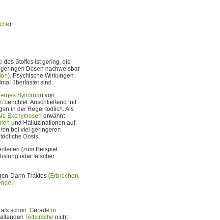
sche
)
e
des Stoffes ist gering, die
i geringen Dosen nachweisbar
ion
). Psychische Wirkungen
mal überlastet sind.
inerges Syndrom
) von
en
berichtet. Anschließend tritt
en in der Regel tödlich. Als
ale
Ekchymosen
erwähnt
rien
und Halluzinationen auf.
ren bei viel geringeren
 tödliche Dosis.
enteilen (zum Beispiel
hslung oder falscher
agen-Darm-Traktes (
Erbrechen
,
ende
.
als schön. Gerade in
haltenden
Tollkirsche
nicht