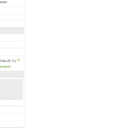
ester
[1]
/l bei 25 °C)
loroform