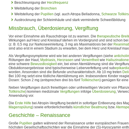
Beschleunigung der
Herzfrequenz
Weitstellung der
Bronchien
Weitstellung der
Pupillen
(vgl. auch Atropa Belladonna,
Schwarze Tollkir
Austrocknung der Schleimhäute und stark verminderte Schweißbildung
Missbrauch, Überdosierung, Vergiftung
Vor einer Einnahme als Rauschdroge ist zu warnen. Die
therapeutische Breit
Wirkungen auf Herz und Kreislauf stehen im Vordergrund und sind schon be
(z. B. 0,5 mg zur Narkoseeinleitung, 3 mg als Maximaldosis bei der
Reanimat
sind also erst in einem Stadium zu erwarten, bei dem Herz und Kreislauf maxi
Als Vergiftungssymptome wird wie bei anderen Vergiftungen (siehe
antichol
Rötungen der Haut,
Mydriasis
,
Herzrasen
und
Verwirrtheit
wie
Halluzination
eine schwere
Bewusstlosigkeit
ein; bei einer Atemlähmung sind die Vergiftung
Obduktionsergebnisse sind typischerweise Leberverfettung und sub
epikardi
worden. Ansonsten sind die Befunde uncharakteristisch. Ab 10 mg treten
Deli
Bei 100 mg setzt eine tödliche Atemlähmung ein. Insbesondere Kinder reagie
Dosen: Schon 2 mg (entsprechen drei bis fünf
Tollkirschen
) genügen für eine
Neben Vergiftungen durch freiwilligen oder unfreiwilligen Verzehr von Pflanz
Tollkirsche
) kommen medizinale
Vergiftungen
infolge
Überdosierung
, Verwec
Anwendung vor.
Die
Erste Hilfe
bei Atropin-Vergiftung besteht in sofortiger Entleerung des M
Magenspülung
) sowie erforderlichenfalls
künstlicher Beatmung
bzw.
Atemsp
Geschichte – Renaissance
Große
Pupillen
galten während der Renaissance unter europäischen Frauen 
höchsten Gesellschaftsschichten war die Einnahme der (S)-Hyoscyamin ent