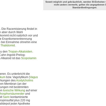
Soweit möglich und gebräuchlich, werden SI-Einheiten
nicht anders vermerkt, gelten die angegebenen 
Standardbedingungen.
. Die Racemisierung findet in
nn aber durch Wahl
kommt nicht natürlich vor und
ine Enantiomerentrennung
 bei Einnahme ohnehin eine
f
Thalidomid
.
 zu den
Tropan
-
Alkaloiden
.
 Cahn-Ingold-Prelog-
Alkaloid ist das
Scopolamin
eren. Es unterbricht die
ikum
bzw. Vagolytikum (
Vagus
rkungen des
Acetylcholins
hen Membran (an der
ftungen mit bestimmten
ren
toxische Wirkung
auf einer
hosphorsäureester
und
mit
Sarin
kontaminierte
ropinsulfat plus 220 mg
alldepot jeder Apotheke