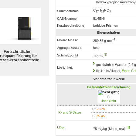
hydroxypropionsäuretropyl
C
H
NO
Summenformel
17
23
3
CAS-Nummer
51-55-8
Kurzbeschreibung
farblose Prismen
Eigenschaften
−1
Molare Masse
289,38 g·mol
Aggregatzustand
fest
Fortschrittliche
[1]
Schmelzpunkt
rusquantifizierung für
118 °C
tzeit-Prozesskontrolle
gut löslich in Wasser (2,2 g
Löslichkeit
löslich in Alkohol,
Ether
,
Ch
Sicherheitshinweise
Gefahrstoffkennzeichnung
T+
Sehr giftig
R:
26/28
R- und S-Sätze
S:
25
-
45
LD
[1]
75 mg/kg (Maus, oral)
50