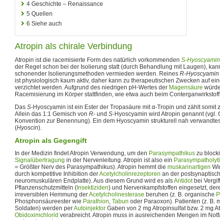
4
Geschichte – Renaissance
5
Quellen
6
Siehe auch
Atropin als chirale Verbindung
Atropin ist die racemisierte Form des natürlich vorkommenden
S-Hyoscyamin
der Regel schon bei der Isolierung statt (durch Behandlung mit Laugen), ka
schonender Isolierungsmethoden vermieden werden. Reines
R-Hyoscyamin
ist physiologisch kaum aktiv, daher kann zu therapeutischen Zwecken auf e
verzichtet werden. Aufgrund des niedrigen pH-Wertes der
Magensäure
würde
Racemisierung im Körper stattfinden, wie etwa auch beim Conterganwirkstof
Das
S
-Hyoscyamin ist ein Ester der Tropasäure mit α-Tropin und zählt somit
Allein das 1:1 Gemisch von
R
- und
S
-Hyoscyamin wird Atropin genannt (vgl.
Konvention zur Benennung). Ein dem Hyoscyamin strukturell nah verwandtes 
(
Hyoscin
).
Atropin als Gegengift
In der Medizin findet Atropin Verwendung, um den
Parasympathikus
zu blocki
Signalübertragung
in der Nervenleitung. Atropin ist also ein
Parasympatholyt
= Größter Nerv des Parasympathikus). Atropin hemmt die
muskarinartigen
Wi
durch kompetitive Inhibition der
Acetylcholinrezeptoren
an der postsynaptisc
neuromuskulären Endplatte). Aus diesem Grund wird es als
Antidot
bei Vergi
Pflanzenschutzmitteln (
Insektiziden
) und Nervenkampfstoffen eingesetzt, de
irreversiblen Hemmung der
Acetylcholinesterase
beruhen (z. B. organische
P
Phosphonsäureester wie
Parathion
,
Tabun
oder Paraoxon). Patienten (z. B. 
Soldaten) werden per
Autoinjektor
Gaben von 2 mg Atropinsulfat bzw. 2 mg At
Obidoximchlorid
verabreicht. Atropin muss in ausreichenden Mengen im Notf