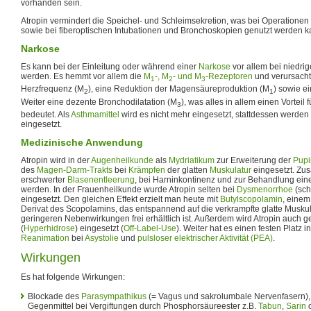
vorhanden sein.
Atropin vermindert die Speichel- und Schleimsekretion, was bei Operation
sowie bei fiberoptischen Intubationen und Bronchoskopien genutzt werden k
Narkose
Es kann bei der Einleitung oder während einer
Narkose
vor allem bei niedri
werden. Es hemmt vor allem die
M
-, M
- und M
-Rezeptoren
und verursacht
1
2
3
Herzfrequenz (M
), eine Reduktion der Magensäureproduktion (M
) sowie e
2
1
Weiter eine dezente Bronchodilatation (M
), was alles in allem einen Vorteil
3
bedeutet. Als
Asthmamittel
wird es nicht mehr eingesetzt, stattdessen werden 
eingesetzt.
Medizinische Anwendung
Atropin wird in der
Augenheilkunde
als
Mydriatikum
zur Erweiterung der
Pupi
des
Magen-Darm-Trakts
bei
Krämpfen
der glatten
Muskulatur
eingesetzt. Zus
erschwerter
Blasenentleerung
, bei Harninkontinenz und zur Behandlung ei
werden. In der Frauenheilkunde wurde Atropin selten bei
Dysmenorrhoe
(sch
eingesetzt. Den gleichen Effekt erzielt man heute mit
Butylscopolamin
, einem
Derivat des Scopolamins, das entspannend auf die verkrampfte glatte Muskul
geringeren Nebenwirkungen frei erhältlich ist. Außerdem wird Atropin auch
(
Hyperhidrose
) eingesetzt (
Off-Label-Use
). Weiter hat es einen festen Platz i
Reanimation
bei
Asystolie
und
pulsloser elektrischer Aktivität (PEA)
.
Wirkungen
Es hat folgende Wirkungen:
Blockade des
Parasympathikus
(= Vagus und sakrolumbale Nervenfasern),
Gegenmittel bei Vergiftungen durch Phosphorsäureester z.B.
Tabun
,
Sarin