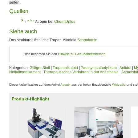
selten.
Quellen
a
b
c
↑
Atropin bei
ChemIDplus
Siehe auch
Das strukturell ähnliche Tropan-Alkaloid
Scopolamin
.
Bitte beachten Sie den
Hinweis zu Gesundheitsthemen
!
Kategorien:
Giftiger Stoff
|
Tropanalkaloid
|
Parasympatholytikum
|
Antidot
|
My
Notfallmedikament
|
Therapeutisches Verfahren in der Anästhesie
|
Arzneistof
Dieser Artikel basiert auf dem Artikel
Atropin
aus der freien Enzyklopädie
Wikipedia
und steh
Produkt-Highlight