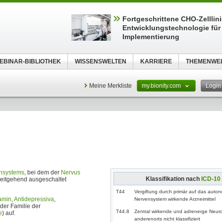
Fortgeschrittene CHO-Zelllin
Entwicklungstechnologie für 
Implementierung
EBINAR-BIBLIOTHEK
WISSENSWELTEN
KARRIERE
THEMENWE
Meine Merkliste
my.bionity.com
Logi
ensystems
, bei dem der
Nervus
Klassifikation nach
ICD-10
eitgehend ausgeschaltet
T44
Vergiftung durch primär auf das auto
amin
,
Antidepressiva
,
Nervensystem wirkende Arzneimittel
der Familie der
T44.8
Zentral wirkende und adrenerge Neur
e
) auf.
anderenorts nicht klassifiziert