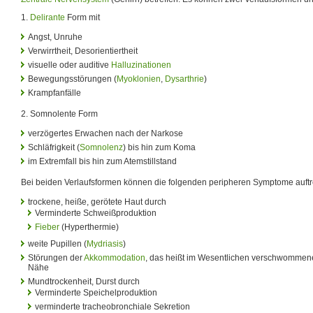
1.
Delirante
Form mit
Angst, Unruhe
Verwirrtheit, Desorientiertheit
visuelle oder auditive
Halluzinationen
Bewegungsstörungen (
Myoklonien
,
Dysarthrie
)
Krampfanfälle
2. Somnolente Form
verzögertes Erwachen nach der Narkose
Schläfrigkeit (
Somnolenz
) bis hin zum Koma
im Extremfall bis hin zum Atemstillstand
Bei beiden Verlaufsformen können die folgenden peripheren Symptome auftr
trockene, heiße, gerötete Haut durch
Verminderte Schweißproduktion
Fieber
(Hyperthermie)
weite Pupillen (
Mydriasis
)
Störungen der
Akkommodation
, das heißt im Wesentlichen verschwommen
Nähe
Mundtrockenheit, Durst durch
Verminderte Speichelproduktion
verminderte tracheobronchiale Sekretion