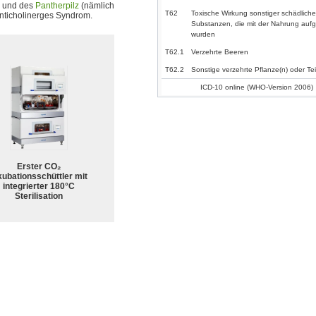
und des
Pantherpilz
(nämlich
T62
Toxische Wirkung sonstiger schädliche
anticholinerges Syndrom.
Substanzen, die mit der Nahrung au
wurden
T62.1
Verzehrte Beeren
T62.2
Sonstige verzehrte Pflanze(n) oder Tei
ICD-10 online (WHO-Version 2006)
Erster CO₂
kubationsschüttler mit
integrierter 180°C
Sterilisation