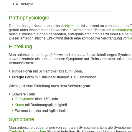
4
Therapie
Pathophysiologie
Der cholinerge Neurotransmitter
Acetylcholin
ist zerebral an verschiedenen Fu
gehört unter Anderem das Bewusstsein. Wird dieser Effekt durch
anticholiner
beispielsweise die oben genannten, antagonisiert führt dies zu einer Reihe
Dieser antagonistische Effekt wird durch eine kompetitive Verdrängung vom
A
Einteilung
Man unterscheidet ein
peripheres
und ein
zentrales
anticholinerges Syndrom. 
sowohl zentrale als auch periphere Symptome auf. Beim zentralen anticholi
Verlaufsformen:
ruhige Form
mit Schläfrigkeit bis zum Koma,
erregte Form
mit Unruhezuständen, Halluzinationen
Wichtig ist eine Einteilung nach dem
Schweregrad
:
Schwere Form
Tachykardie
über 150 / min
Koma
mit Beatmungspflichtigkeit
Extreme Unruhe und Agitiertheit
Symptome
Man unterscheidet periphere von zentralen Symptomen. Zentrale Symptome s
Zentrale Nervensystem
(Gehirn) betreffen. Es können zwei Verlaufsformen u