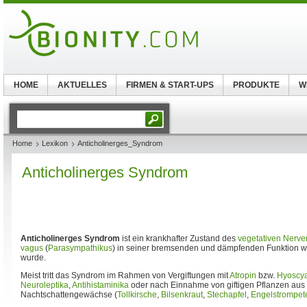
HOME
AKTUELLES
FIRMEN & START-UPS
PRODUKTE
W
Home
Lexikon
Anticholinerges_Syndrom
Anticholinerges Syndrom
Anticholinerges Syndrom
ist ein krankhafter Zustand des
vegetativen Nerv
vagus
(
Parasympathikus
) in seiner bremsenden und dämpfenden Funktion w
wurde.
Meist tritt das Syndrom im Rahmen von Vergiftungen mit
Atropin
bzw.
Hyoscy
Neuroleptika
,
Antihistaminika
oder nach Einnahme von giftigen Pflanzen aus 
Nachtschattengewächse (
Tollkirsche
,
Bilsenkraut
,
Stechapfel
,
Engelstrompet