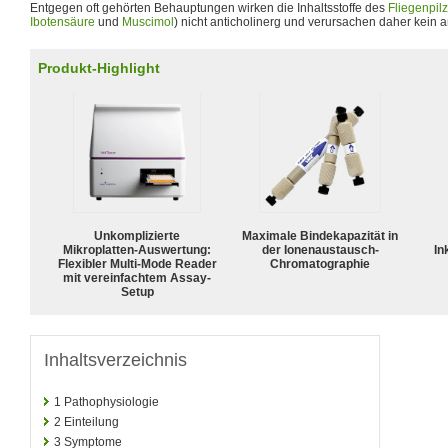
Entgegen oft gehörten Behauptungen wirken die Inhaltsstoffe des
Fliegenpilz
Ibotensäure
und
Muscimol
) nicht anticholinerg und verursachen daher kein 
Produkt-Highlight
Unkomplizierte
Maximale Bindekapazität in
Mikroplatten-Auswertung:
der Ionenaustausch-
In
Flexibler Multi-Mode Reader
Chromatographie
mit vereinfachtem Assay-
Setup
Inhaltsverzeichnis
1
Pathophysiologie
2
Einteilung
3
Symptome