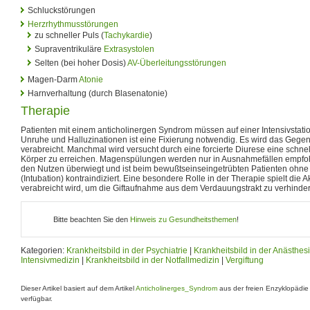
Schluckstörungen
Herzrhythmusstörungen
zu schneller Puls (
Tachykardie
)
Supraventrikuläre
Extrasystolen
Selten (bei hoher Dosis)
AV-Überleitungsstörungen
Magen-Darm
Atonie
Harnverhaltung (durch Blasenatonie)
Therapie
Patienten mit einem anticholinergen Syndrom müssen auf einer Intensivstat
Unruhe und Halluzinationen ist eine Fixierung notwendig. Es wird das Gegen
verabreicht. Manchmal wird versucht durch eine forcierte Diurese eine schn
Körper zu erreichen. Magenspülungen werden nur in Ausnahmefällen empfohl
den Nutzen überwiegt und ist beim bewußtseinseingetrübten Patienten ohn
(Intubation) kontraindiziert. Eine besondere Rolle in der Therapie spielt die A
verabreicht wird, um die Giftaufnahme aus dem Verdauungstrakt zu verhinder
Bitte beachten Sie den
Hinweis zu Gesundheitsthemen
!
Kategorien:
Krankheitsbild in der Psychiatrie
|
Krankheitsbild in der Anästhes
Intensivmedizin
|
Krankheitsbild in der Notfallmedizin
|
Vergiftung
Dieser Artikel basiert auf dem Artikel
Anticholinerges_Syndrom
aus der freien Enzyklopädi
verfügbar.