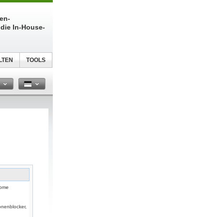
ien-
die In-House-
LTEN
TOOLS
n
nome
onenblocker,