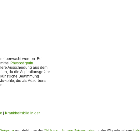
ion überwacht werden. Bei
mittel
Physostigmin
ellere Ausscheidung aus dem
en, da die Aspirationsgefahr
e künstliche Beatmmung
ktivkohle, die als Adsorbens
n.
ie
|
Krankheitsbild in der
e
Wikipedia
und steht unter der
GNU-Lizenz für freie Dokumentation
. In der Wikipedia ist eine
List