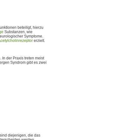
nktionen beteiligt, hierzu
ge
Substanzen, wie
 neurologischer Symptome.
cetylcholinrezeptor
erzielt.
In der Praxis treten meist
nergen Syndrom gibt es zwei
ind diejenigen, die das
nterscheiden werden.