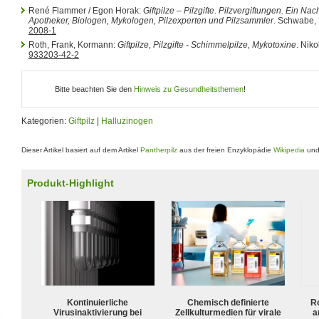
René Flammer / Egon Horak:
Giftpilze – Pilzgifte. Pilzvergiftungen. Ein Na
Apotheker, Biologen, Mykologen, Pilzexperten und Pilzsammler
. Schwabe,
2008-1
Roth, Frank, Kormann:
Giftpilze, Pilzgifte - Schimmelpilze, Mykotoxine
. Nik
933203-42-2
Bitte beachten Sie den
Hinweis zu Gesundheitsthemen
!
Kategorien:
Giftpilz
|
Halluzinogen
Dieser Artikel basiert auf dem Artikel
Pantherpilz
aus der freien Enzyklopädie
Wikipedia
und 
Produkt-Highlight
Kontinuierliche
Chemisch definierte
R
Virusinaktivierung bei
Zellkulturmedien für virale
a