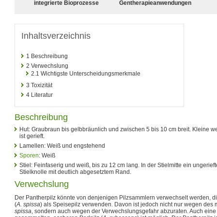
integrierte Bioprozesse
Gentherapieanwendungen
Inhaltsverzeichnis
1
Beschreibung
2
Verwechslung
2.1
Wichtigste Unterscheidungsmerkmale
3
Toxizität
4
Literatur
Beschreibung
Hut: Graubraun bis gelbbräunlich und zwischen 5 bis 10 cm breit. Kleine 
ist gerieft.
Lamellen: Weiß und engstehend
Sporen
: Weiß
Stiel: Feinfaserig und weiß, bis zu 12 cm lang. In der Stielmitte ein ungerie
Stielknolle mit deutlich abgesetztem Rand.
Verwechslung
Der Pantherpilz könnte von denjenigen Pilzsammlern verwechselt werden, d
(
A. spissa
) als Speisepilz verwenden. Davon ist jedoch nicht nur wegen des
spissa
, sondern auch wegen der Verwechslungsgefahr abzuraten. Auch eine