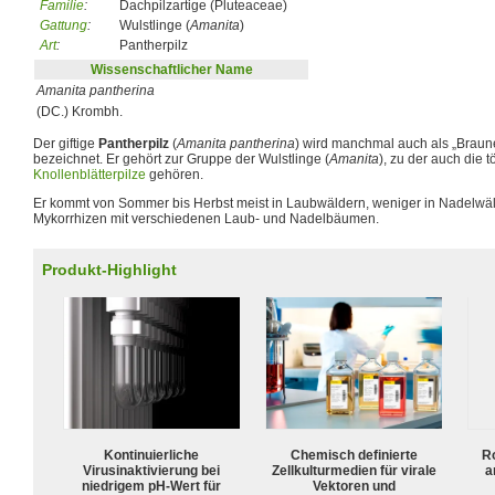
Familie
:
Dachpilzartige (Pluteaceae)
Gattung
:
Wulstlinge (
Amanita
)
Art
:
Pantherpilz
Wissenschaftlicher Name
Amanita pantherina
(DC.) Krombh.
Der giftige
Pantherpilz
(
Amanita pantherina
) wird manchmal auch als „Braune
bezeichnet. Er gehört zur Gruppe der Wulstlinge (
Amanita
), zu der auch die t
Knollenblätterpilze
gehören.
Er kommt von Sommer bis Herbst meist in Laubwäldern, weniger in Nadelwälde
Mykorrhizen mit verschiedenen Laub- und Nadelbäumen.
Produkt-Highlight
Kontinuierliche
Chemisch definierte
R
Virusinaktivierung bei
Zellkulturmedien für virale
a
niedrigem pH-Wert für
Vektoren und