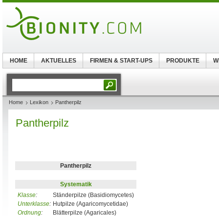
HOME
AKTUELLES
FIRMEN & START-UPS
PRODUKTE
W
Home
Lexikon
Pantherpilz
Pantherpilz
Pantherpilz
Systematik
Klasse
:
Ständerpilze (Basidiomycetes)
Unterklasse
:
Hutpilze (Agaricomycetidae)
Ordnung
:
Blätterpilze (Agaricales)