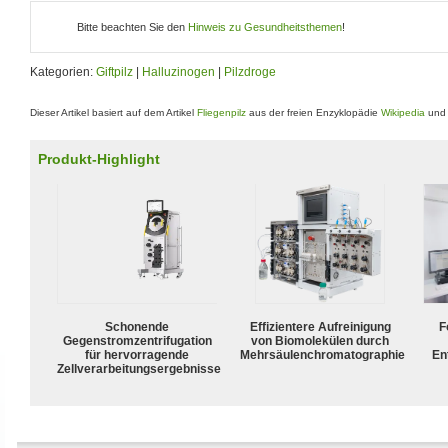
Bitte beachten Sie den
Hinweis zu Gesundheitsthemen
!
Kategorien:
Giftpilz
|
Halluzinogen
|
Pilzdroge
Dieser Artikel basiert auf dem Artikel
Fliegenpilz
aus der freien Enzyklopädie
Wikipedia
und 
Produkt-Highlight
Schonende
Effizientere Aufreinigung
F
Gegenstromzentrifugation
von Biomolekülen durch
für hervorragende
Mehrsäulenchromatographie
En
Zellverarbeitungsergebnisse