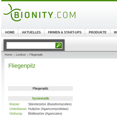
HOME
AKTUELLES
FIRMEN & START-UPS
PRODUKTE
W
Home
Lexikon
Fliegenpilz
Fliegenpilz
Fliegenpilz
Systematik
Klasse
:
Ständerpilze (Basidiomycetes)
Unterklasse
:
Hutpilze (Agaricomycetidae)
Ordnung
:
Blätterpilze (Agaricales)