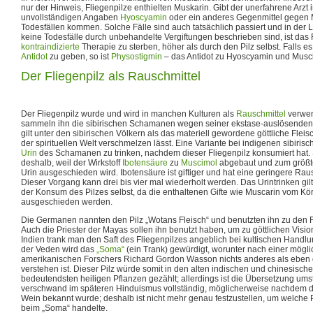
nur der Hinweis, Fliegenpilze enthielten Muskarin. Gibt der unerfahrene Arzt 
unvollständigen Angaben
Hyoscyamin
oder ein anderes Gegenmittel gegen 
Todesfällen kommen. Solche Fälle sind auch tatsächlich passiert und in der L
keine Todesfälle durch unbehandelte Vergiftungen beschrieben sind, ist das 
kontraindizierte
Therapie zu sterben, höher als durch den Pilz selbst. Falls es
Antidot
zu geben, so ist
Physostigmin
– das Antidot zu Hyoscyamin und Musc
Der Fliegenpilz als Rauschmittel
Der Fliegenpilz wurde und wird in manchen Kulturen als
Rauschmittel
verwen
sammeln ihn die sibirischen Schamanen wegen seiner ekstase-auslösenden E
gilt unter den sibirischen Völkern als das materiell gewordene göttliche Fle
der spirituellen Welt verschmelzen lässt. Eine Variante bei indigenen sibiris
Urin
des Schamanen zu trinken, nachdem dieser Fliegenpilz konsumiert hat. S
deshalb, weil der Wirkstoff
Ibotensäure
zu
Muscimol
abgebaut und zum größte
Urin ausgeschieden wird. Ibotensäure ist giftiger und hat eine geringere Ra
Dieser Vorgang kann drei bis vier mal wiederholt werden. Das Urintrinken gilt
der Konsum des Pilzes selbst, da die enthaltenen Gifte wie Muscarin vom Kö
ausgeschieden werden.
Die Germanen nannten den Pilz „Wotans Fleisch“ und benutzten ihn zu den Feie
Auch die Priester der Mayas sollen ihn benutzt haben, um zu göttlichen Visi
Indien trank man den Saft des Fliegenpilzes angeblich bei kultischen Handl
der Veden wird das
„Soma“
(ein Trank) gewürdigt, worunter nach einer mögl
amerikanischen Forschers Richard Gordon Wasson nichts anderes als eben d
verstehen ist. Dieser Pilz würde somit in den alten indischen und chinesisch
bedeutendsten heiligen Pflanzen gezählt; allerdings ist die Übersetzung umst
verschwand im späteren Hinduismus vollständig, möglicherweise nachdem 
Wein bekannt wurde; deshalb ist nicht mehr genau festzustellen, um welche Pf
beim „Soma“ handelte.