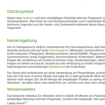
Glückssymbol
Neben dem
Hufeisen
und dem vierblättrigen Kleeblatt zählt der Fliegenpilz z
Glückssymbolen. Man findet ihn auf Glückwunschkarten und in bebilderten
mehreren Legenden aus der Hexen- und Zauberwelt entstammt dieser Brauch
Sagenwelt.
Namensgebung
Der im Volksgebrauch vielfach vorkommende Pilz hat entsprechend viele N
Amanita muscaria
sind auf seine
halluzinogenen
Wirkungen zurückzuführen u
Kröte verbunden (Fliegenpilz, Mückenschwamm, Mückenpfeffer, Fliegenschw
Sunneschirmche, bunte Poggenstool, Narrenschwamm, Krötenstuhl). Währen
Fliegen die Vorstellung zum Ausdruck kommen mag, Geistesstörungen, Wah
Fliegen im Gehirn verursacht, bezieht sich die Verbindung zu Kröten möglich
halluzinogenen Ausscheidungen (
Bufotenine
) der Krötenhaut.
Der Name wird andererseits auf seine Verwendung als Fliegenfänger zurückgef
man den Pilz dazu in kleine Stücke und legte sie in stark gezuckerte Milch ei
starben nach einiger Zeit. Ist die Menge der beigefügten Pilzteile zu gering,
überleben. Sie fallen dann zwar tatsächlich um, erholen sich aber nach einige
Wissenswertes
Das bekannte Volkslied
Ein Männlein steht im Walde
(Hoffmann von Fallersl
landläufiger Meinung nicht den Fliegenpilz, sondern die Hagebutte. Dies geh
[1]
Liedes hervor
.