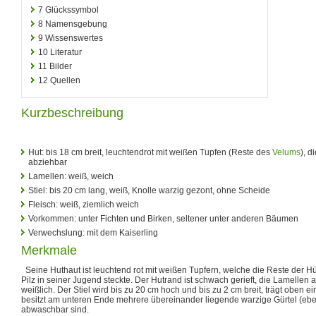
7
Glückssymbol
8
Namensgebung
9
Wissenswertes
10
Literatur
11
Bilder
12
Quellen
Kurzbeschreibung
Hut: bis 18 cm breit, leuchtendrot mit weißen Tupfen (Reste des
Velums
), d
abziehbar
Lamellen: weiß, weich
Stiel: bis 20 cm lang, weiß, Knolle warzig gezont, ohne Scheide
Fleisch: weiß, ziemlich weich
Vorkommen: unter Fichten und Birken, seltener unter anderen Bäumen
Verwechslung: mit dem Kaiserling
Merkmale
Seine Huthaut ist leuchtend rot mit weißen Tupfern, welche die Reste der Hül
Pilz in seiner Jugend steckte. Der Hutrand ist schwach gerieft, die Lamellen 
weißlich. Der Stiel wird bis zu 20 cm hoch und bis zu 2 cm breit, trägt oben
besitzt am unteren Ende mehrere übereinander liegende warzige Gürtel (ebenfa
abwaschbar sind.