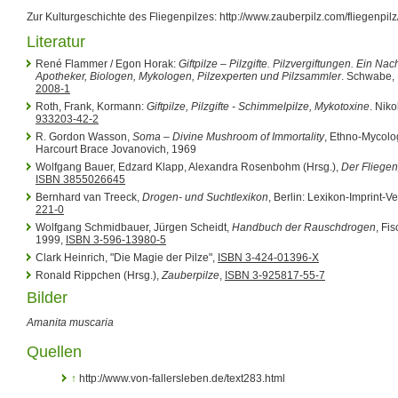
Zur Kulturgeschichte des Fliegenpilzes: http://www.zauberpilz.com/fliegenpilz/
Literatur
René Flammer / Egon Horak:
Giftpilze – Pilzgifte. Pilzvergiftungen. Ein Na
Apotheker, Biologen, Mykologen, Pilzexperten und Pilzsammler
. Schwabe,
2008-1
Roth, Frank, Kormann:
Giftpilze, Pilzgifte - Schimmelpilze, Mykotoxine
. Nik
933203-42-2
R. Gordon Wasson,
Soma – Divine Mushroom of Immortality
, Ethno-Mycolog
Harcourt Brace Jovanovich, 1969
Wolfgang Bauer, Edzard Klapp, Alexandra Rosenbohm (Hrsg.),
Der Fliegen
ISBN 3855026645
Bernhard van Treeck,
Drogen- und Suchtlexikon
, Berlin: Lexikon-Imprint-V
221-0
Wolfgang Schmidbauer, Jürgen Scheidt,
Handbuch der Rauschdrogen
, Fi
1999,
ISBN 3-596-13980-5
Clark Heinrich, "Die Magie der Pilze",
ISBN 3-424-01396-X
Ronald Rippchen (Hrsg.),
Zauberpilze
,
ISBN 3-925817-55-7
Bilder
Amanita muscaria
Quellen
↑
http://www.von-fallersleben.de/text283.html