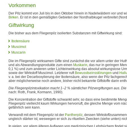
Vorkommen
Der Pilz kommt von Juli bis in den Oktober hinein in Nadelwäldern vor und w
Birken
. Er ist in den gemäßigten Gebieten der Nordhalbkugel verbreitet (No
Giftwirkung
Die bisher aus dem Fliegenpilz isolierten Substanzen mit Giftwirkung sind:
Ibotensäure
Muscimol
Muscarin
Die im Fliegenpilz wirksamen Gifte sind zunächst die vor allem unter der Hut
und als Abwandlungsprodukte zum einen
Muskarin
, das nur in geringen Me
0,1 %) und zum anderen unter Lichteinwirkung das absolut wirkungslose 
sowie der Wirkstoff Muscimol. Letzterer ruft
Bewusstseinsstörungen
und
Hall
v. a. bei der Decarboxylierung der Ibotensäure, also wenn der Pilz fachgerech
aber möglicherweise noch andere, bisher nicht bekannte Giftstoffe darin enth
Die Fliegenpilzintoxikation macht 1–2 % sämtlicher Pilzvergiftungen aus. Di
nach: Roth, Frank, Kormann, 1990).
Die Konzentration der Giftstoffe schwankt sehr, so dass eine bestimmte Me
Fliegenpilz vielleicht kaum Wirkungen hervorruft, die gleiche Menge vom näc
gefährlich sein kann.
Verwandt mit dem Fliegenpilz ist der
Pantherpilz
, dessen Wirkstoffzusammens
ungleich stärker ist, weswegen er sich zu rituellen Zwecken (siehe unten) nich
In vielen, vor allem älteren Auflagen von medizinischen Lehrbüchern findet s