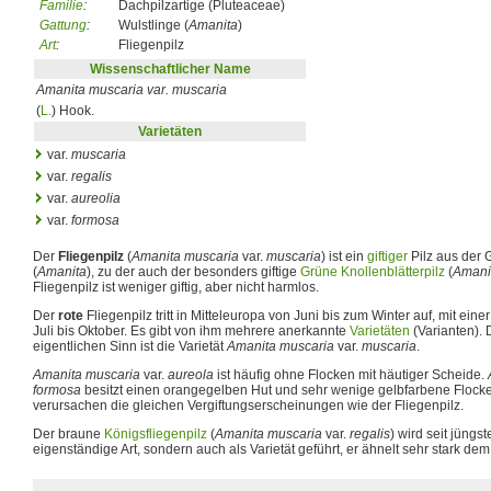
Familie
:
Dachpilzartige (Pluteaceae)
Gattung
:
Wulstlinge (
Amanita
)
Art
:
Fliegenpilz
Wissenschaftlicher Name
Amanita muscaria var. muscaria
(
L.
) Hook.
Varietäten
var.
muscaria
var.
regalis
var.
aureolia
var.
formosa
Der
Fliegenpilz
(
Amanita muscaria
var.
muscaria
) ist ein
giftiger
Pilz aus der 
(
Amanita
), zu der auch der besonders giftige
Grüne Knollenblätterpilz
(
Amanit
Fliegenpilz ist weniger giftig, aber nicht harmlos.
Der
rote
Fliegenpilz tritt in Mitteleuropa von Juni bis zum Winter auf, mit ei
Juli bis Oktober. Es gibt von ihm mehrere anerkannte
Varietäten
(Varianten). 
eigentlichen Sinn ist die Varietät
Amanita muscaria
var.
muscaria
.
Amanita muscaria
var.
aureola
ist häufig ohne Flocken mit häutiger Scheide.
formosa
besitzt einen orangegelben Hut und sehr wenige gelbfarbene Flocke
verursachen die gleichen Vergiftungserscheinungen wie der Fliegenpilz.
Der braune
Königsfliegenpilz
(
Amanita muscaria
var.
regalis
) wird seit jüngs
eigenständige Art, sondern auch als Varietät geführt, er ähnelt sehr stark de