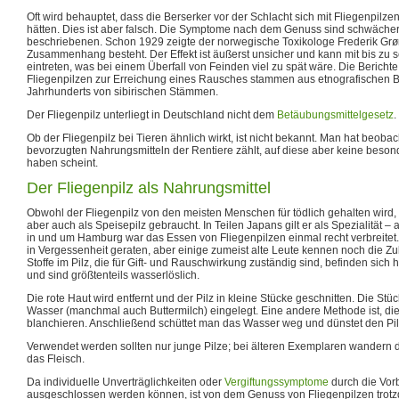
Oft wird behauptet, dass die Berserker vor der Schlacht sich mit Fliegenpilze
hätten. Dies ist aber falsch. Die Symptome nach dem Genuss sind schwächer
beschriebenen. Schon 1929 zeigte der norwegische Toxikologe Frederik Grøn
Zusammenhang besteht. Der Effekt ist äußerst unsicher und kann mit bis zu
eintreten, was bei einem Überfall von Feinden viel zu spät wäre. Die Berich
Fliegenpilzen zur Erreichung eines Rausches stammen aus etnografischen B
Jahrhunderts von sibirischen Stämmen.
Der Fliegenpilz unterliegt in Deutschland nicht dem
Betäubungsmittelgesetz
.
Ob der Fliegenpilz bei Tieren ähnlich wirkt, ist nicht bekannt. Man hat beobac
bevorzugten Nahrungsmitteln der Rentiere zählt, auf diese aber keine beso
haben scheint.
Der Fliegenpilz als Nahrungsmittel
Obwohl der Fliegenpilz von den meisten Menschen für tödlich gehalten wird, wi
aber auch als Speisepilz gebraucht. In Teilen Japans gilt er als Spezialität 
in und um Hamburg war das Essen von Fliegenpilzen einmal recht verbreitet. H
in Vergessenheit geraten, aber einige zumeist alte Leute kennen noch die Zu
Stoffe im Pilz, die für Gift- und Rauschwirkung zuständig sind, befinden sich 
und sind größtenteils wasserlöslich.
Die rote Haut wird entfernt und der Pilz in kleine Stücke geschnitten. Die St
Wasser (manchmal auch Buttermilch) eingelegt. Eine andere Methode ist, die
blanchieren. Anschließend schüttet man das Wasser weg und dünstet den Pilz 
Verwendet werden sollten nur junge Pilze; bei älteren Exemplaren wandern di
das Fleisch.
Da individuelle Unverträglichkeiten oder
Vergiftungssymptome
durch die Vorb
ausgeschlossen werden können, ist von dem Genuss von Fliegenpilzen trotz