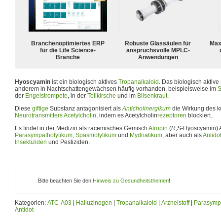
Branchenoptimiertes ERP
Robuste Glassäulen für
Max
für die Life Science-
anspruchsvolle MPLC-
Branche
Anwendungen
Hyoscyamin
ist ein biologisch aktives
Tropan
alkaloid
. Das biologisch aktive 
anderem in Nachtschattengewächsen häufig vorhanden, beispielsweise im
S
der
Engelstrompete
, in der
Tollkirsche
und im
Bilsenkraut
.
Diese
giftige
Substanz antagonisiert als
Anticholinergikum
die Wirkung des k
Neurotransmitters
Acetylcholin
, indem es Acetylcholin
rezeptoren
blockiert.
Es findet in der Medizin als racemisches Gemisch
Atropin
(
R,S
-Hyoscyamin) 
Parasympatholytikum
,
Spasmolytikum
und
Mydriatikum
, aber auch als
Antido
Insektiziden
und Pestiziden.
Bitte beachten Sie den
Hinweis zu Gesundheitsthemen
!
Kategorien:
ATC-A03
|
Halluzinogen
|
Tropanalkaloid
|
Arzneistoff
|
Parasymp
Antidot