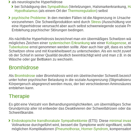
als neurologische Hyperhidrose
bei Schädigung des
Sympathikus
(Verletzungen, Halsmarkerkrankung,
H
Hypothalamus
(als einem Ort der
Thermoregulation
) selbst
psychische Probleme
: In den meisten Fällen ist die Abgrenzung in
Ursache
vorzunehmen. Die Schweißproduktion wird durch
Stress
(Ausschüttung vo
eine Hyperhidrose verursacht aber auch selbst schwerwiegende soziale P
Entstehung psychischer Störungen bedingen.
Als nächtliche Hyperhidrosis bezeichnet man ein übermäßiges Schwitzen wä
mögliches Zeichen einer
systemischen Erkrankung
wie einer
Kollagenose
, 
Tuberkulose
ernst genommen werden sollte. Aber auch hier gilt, dass es schw
Schwitzen ohne und mit Krankheitswert zu unterscheiden. Als ein recht zuverläs
ob der Schlaf in seiner Qualität deutlich beeinträchtigt wird und man z.B. in
Wäsche oder gar Bettlaken zu wechseln.
Bromhidrose
Als
Bromhidrose
oder
Bromhidrosis
wird ein übelriechender Schweiß bezeichn
unter hoher psychischer Belastung in die soziale Ausgrenzung (Stigmatisieru
Körpergeruch abgegrenzt werden muss, der bei verschiedenen Aminosäures
entstehen kann.
Therapie
Es gibt eine Vielzahl von Behandlungsmöglichkeiten, um übermäßiges Schwi
Grundprinzip aller ist entweder das Deaktivieren der Schweißdrüsen oder da
Schweißkanäle.
Endoskopische transthorakale Sympathektomie
(ETS): Diese
minimal invas
Vollnarkose durchgeführt wird, bessert die Symptome wohl signifikant, sollt
möglichen Komplikationen (
Pneumothorax
,
Horner-Syndrom
, kompensator