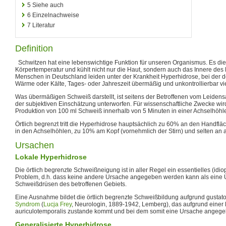
5
Siehe auch
6
Einzelnachweise
7
Literatur
Definition
Schwitzen hat eine lebenswichtige Funktion für unseren Organismus. Es die
Körpertemperatur und kühlt nicht nur die Haut, sondern auch das Innere des
Menschen in Deutschland leiden unter der Krankheit Hyperhidrose, bei der 
Wärme oder Kälte, Tages- oder Jahreszeit übermäßig und unkontrollierbar vi
Was übermäßigen Schweiß darstellt, ist seitens der Betroffenen vom Leide
der subjektiven Einschätzung unterworfen. Für wissenschaftliche Zwecke wir
Produktion von 100 ml Schweiß innerhalb von 5 Minuten in einer Achselhöhle 
Örtlich begrenzt tritt die Hyperhidrose hauptsächlich zu 60% an den Handfl
in den Achselhöhlen, zu 10% am Kopf (vornehmlich der Stirn) und selten an 
Ursachen
Lokale Hyperhidrose
Die örtlich begrenzte Schweißneigung ist in aller Regel ein essentielles (idi
Problem, d.h. dass keine andere Ursache angegeben werden kann als eine Üb
Schweißdrüsen des betroffenen Gebiets.
Eine Ausnahme bildet die örtlich begrenzte Schweißbildung aufgrund gustat
Syndrom
(
Lucja Frey
, Neurologin, 1889-1942, Lemberg), das aufgrund einer 
auriculotemporalis zustande kommt und bei dem somit eine Ursache angeg
Generalisierte Hyperhidrose