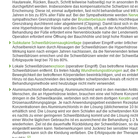
Hautareale, Rücken, Bauch, Schritt teilweise halbseitig) nur in ansonsten t
durchgeführt werden. Insbesondere das kompensatorische Schwitzen ist e
Erscheinung. Diese ist, einmal aufgetreten, fast nicht behandelbar und tritt 
Jahren in bis zu 85% aller Fälle auf. Bei der Sympathektomie werden
Nerv
sympathischen Grenzstrangs nahe der
Brustwirbelsäule
mittels Hochfreque
Grenzstrang durchtrennt oder abgeklemmt (Clipping). Damit lässt sich in d
eine Hyperhidrose der Hände und des Gesichts, oft auch der Achselhöhlen,
Behandlung der Füße erfordert eine Nervenblockade nahe der Lendenwirb
Operation erfordert eine Öffnung der Bauchhöhle und birgt hohe Risiken wi
Subkutane
Schweißdrüsensaugkürettage
(operativer Eingriff unter örtlich
Achselbereich kann durch Absaugen der Schweißdrüsen die Hyperhidrose b
Wirkung kann nach einigen Jahren nachlassen, da die Nervenenden teilwe
Schweißdrüsen erreichen und die Schweißdrüsen wieder mit der Schweiß
Erfolgsquote liegt bei 70 bis 80%.
Lokale Schweißdrüsen
exzision
(operativer Eingriff): Das betroffene Hautar
Schweißdrüsen entfernt. Es treten häufig
Wundheilungsstörungen
auf, die
Beweglichkeit der betroffenen Körperstellen beeinträchtigen, und es entst
Hinzu ist das Ausschneiden des kompletten schwitzenden Areals oft nicht m
Behandlungsmethode wird heutzutage nicht mehr verwendet.
Aluminiumchlorid-Behandlung: Aluminiumchlorid wird in den meisten Antitr
Menschen, die an Hyperhidrose leiden, brauchen eine viel höhere Konzent
dringen in die Schweißkanäle, verbinden sich mit dem dortigen
Keratin
und 
Drüsenausführungsgänge. Je nach Anwendungsgebiet existieren Rezepture
Konzentrationen des Aluminiumchlorids in der Lösung (üblicherweise 10 bi
erhältlich sind. Die Lösung wird vor dem Schlafen auf die schwitzenden Kö
es nachts zu einer geringeren Schweißbildung kommt und die Lösung nicht
einer Woche täglichen Gebrauchs ist es ausreichend die Behandlung 1-2 
wiederholen. Ziel ist die dauerhafte Rückbildung der Schweißdrüsen, so da
eingestellt werden kann. Nebenwirkungen sind Juckreiz bei sensibler Haut 
Außerdem kann sich die Kleidung verfärben. Die Erfolgsquote der Therapie 
[2]