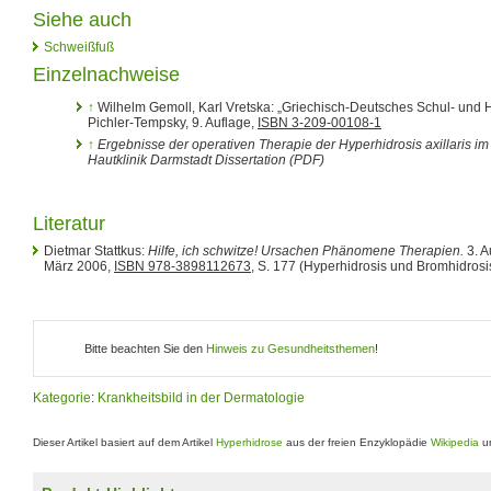
Siehe auch
Schweißfuß
Einzelnachweise
↑
Wilhelm Gemoll, Karl Vretska: „Griechisch-Deutsches Schul- und 
Pichler-Tempsky, 9. Auflage,
ISBN 3-209-00108-1
↑
Ergebnisse der operativen Therapie der Hyperhidrosis axillaris i
Hautklinik Darmstadt Dissertation (PDF)
Literatur
Dietmar Stattkus:
Hilfe, ich schwitze! Ursachen Phänomene Therapien.
3. A
März 2006,
ISBN 978-3898112673
, S. 177
(Hyperhidrosis und Bromhidrosis
Bitte beachten Sie den
Hinweis zu Gesundheitsthemen
!
Kategorie
:
Krankheitsbild in der Dermatologie
Dieser Artikel basiert auf dem Artikel
Hyperhidrose
aus der freien Enzyklopädie
Wikipedia
un