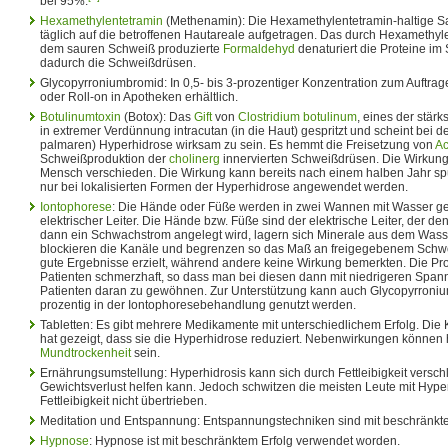
bei 95%.
Hexamethylentetramin
(Methenamin): Die Hexamethylentetramin-haltige Sa
täglich auf die betroffenen Hautareale aufgetragen. Das durch Hexamethyl
dem sauren Schweiß produzierte
Formaldehyd
denaturiert die Proteine im
dadurch die Schweißdrüsen.
Glycopyrroniumbromid: In 0,5- bis 3-prozentiger Konzentration zum Auftrag
oder Roll-on in Apotheken erhältlich.
Botulinumtoxin
(Botox): Das
Gift
von
Clostridium botulinum
, eines der stär
in extremer Verdünnung intracutan (in die Haut) gespritzt und scheint bei der
palmaren) Hyperhidrose wirksam zu sein. Es hemmt die Freisetzung von
Ac
Schweißproduktion der
cholinerg
innervierten Schweißdrüsen. Die Wirkung
Mensch verschieden. Die Wirkung kann bereits nach einem halben Jahr sp
nur bei lokalisierten Formen der Hyperhidrose angewendet werden.
Iontophorese
: Die Hände oder Füße werden in zwei Wannen mit Wasser gele
elektrischer Leiter. Die Hände bzw. Füße sind der elektrische Leiter, der d
dann ein Schwachstrom angelegt wird, lagern sich Minerale aus dem Wasse
blockieren die Kanäle und begrenzen so das Maß an freigegebenem Schwe
gute Ergebnisse erzielt, während andere keine Wirkung bemerkten. Die Pro
Patienten schmerzhaft, so dass man bei diesen dann mit niedrigeren Span
Patienten daran zu gewöhnen. Zur Unterstützung kann auch Glycopyrroniu
prozentig in der Iontophoresebehandlung genutzt werden.
Tabletten: Es gibt mehrere Medikamente mit unterschiedlichem Erfolg. Die
hat gezeigt, dass sie die Hyperhidrose reduziert. Nebenwirkungen können h
Mundtrockenheit
sein.
Ernährungsumstellung: Hyperhidrosis kann sich durch Fettleibigkeit versc
Gewichtsverlust helfen kann. Jedoch schwitzen die meisten Leute mit Hype
Fettleibigkeit nicht übertrieben.
Meditation und Entspannung: Entspannungstechniken sind mit beschränkte
Hypnose
: Hypnose ist mit beschränktem Erfolg verwendet worden.