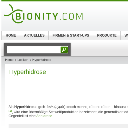
HOME
AKTUELLES
FIRMEN & START-UPS
PRODUKTE
W
Home
Lexikon
Hyperhidrose
Hyperhidrose
Als
Hyperhidrose
, grch.
ὑπέρ
(
hypér
) «noch mehr», «über» «über ... hinaus»
[1]
, wird eine übermäßige Schweißproduktion bezeichnet, die generalisiert od
Gegenteil ist eine
Anhidrose
.