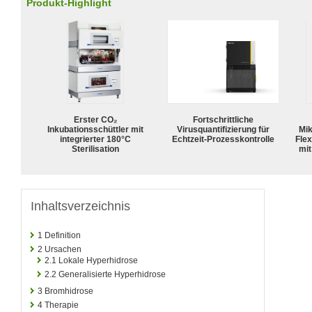
Produkt-Highlight
Erster CO₂
Fortschrittliche
Inkubationsschüttler mit
Virusquantifizierung für
Mik
integrierter 180°C
Echtzeit-Prozesskontrolle
Flex
Sterilisation
mit
Inhaltsverzeichnis
1
Definition
2
Ursachen
2.1
Lokale Hyperhidrose
2.2
Generalisierte Hyperhidrose
3
Bromhidrose
4
Therapie