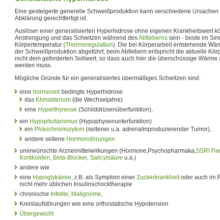
Eine gesteigerte generelle Schweißproduktion kann verschiedene Ursachen 
Abklärung gerechtfertigt ist.
Auslöser einer generalisierten Hyperhidrose ohne eigenen Krankheitswert k
Anstrengung und das Schwitzen während des
Abfieberns
sein - beide im Sin
Körpertemperatur (
Thermoregulation
). Die bei Körperarbeit entstehende Wä
der Schweißproduktion abgeführt, beim Abfiebern entspricht die aktuelle Kö
nicht dem geforderten Sollwert, so dass auch hier die überschüssige Wärm
werden muss.
Mögliche Gründe für ein generalisiertes übermäßiges Schwitzen sind:
eine
hormonell
bedingte Hyperhidrose
das
Klimakterium
(die Wechseljahre)
eine
Hyperthyreose
(Schilddrüsenüberfunktion),
ein
Hypopituitarismus
(Hypophysenunterfunktion)
ein
Phäochromozytom
(seltener u.a. adrenalinproduzierender Tumor),
andere seltene
Hormonstörungen
unerwünschte Arzneimittelwirkungen (Hormone,Psychopharmaka,
SSRI
Pa
Kortikoiden
,
Beta-Blocker
,
Salicylsäure
u.a.)
andere wie
eine
Hypoglykämie
, z.B. als Symptom einer
Zuckerkrankheit
oder auch im 
nicht mehr üblichen Insulinschocktherapie
chronische
Infekte
,
Malignome
,
Kreislaufstörungen wie eine orthostatische Hypotension
Übergewicht