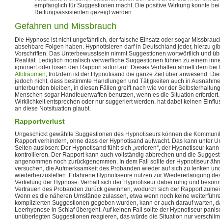
empfänglich für Suggestionen macht. Die positive Wirkung konnte be
Rettungsassistenten gezeigt werden.
Gefahren und Missbrauch
Die Hypnose ist nicht ungefährlich, der falsche Einsatz oder sogar Missbrauc
absehbare Folgen haben. Hypnotisieren darf in Deutschland jeder, hierzu gib
Vorschriften. Das Unterbewusstsein nimmt Suggestionen wortwörtlich und über
Realität. Lediglich moralisch verwerfliche Suggestionen führen zu einem inne
ignoriert oder lösen den Rapport sofort auf. Dieses Verhalten ähnelt dem b
Albträumen
; trotzdem ist der Hypnotisand die ganze Zeit über anwesend. Die
jedoch nicht, dass bestimmte Handlungen und Tätigkeiten auch in Ausnahme
unterbunden bleiben, in diesen Fällen greift nach wie vor der Selbsterhaltun
Menschen sogar Handfeuerwaffen benutzen, wenn es die Situation erfordert.
Wirklichkeit entsprechen oder nur suggeriert werden, hat dabei keinen Einfl
an diese Notsituation glaubt.
Rapportverlust
Ungeschickt gewählte Suggestionen des Hypnotiseurs können die Kommunik
Rapport verhindern, ohne dass der Hypnotisand aufwacht. Das kann unter 
Seiten auslösen: Der Hypnotisand fühlt sich „verloren“, der Hypnotiseur kan
kontrollieren. Der Rapport kann auch vollständig abbrechen und die Sugge
angenommen noch zurückgenommen. In dem Fall sollte der Hypnotiseur ähnli
versuchen, die Aufmerksamkeit des Probanden wieder auf sich zu lenken un
wiederherzustellen. Erfahrene Hypnotiseure nutzen zur Wiedererlangung des
Vertiefung der Hypnose. Verhält sich der Hypnotiseur dabei ruhig und beson
Vertrauen des Probanden zurück gewinnen, wodurch sich der Rapport zumeist 
Wenn es die näheren Umstände zulassen, etwa wenn noch keine weiterfüh
komplizierten Suggestionen gegeben wurden, kann er auch darauf warten, 
Leerhypnose in Schlaf übergeht. Auf keinen Fall sollte der Hypnotiseur panisc
unüberlegten Suggestionen reagieren, das würde die Situation nur verschl