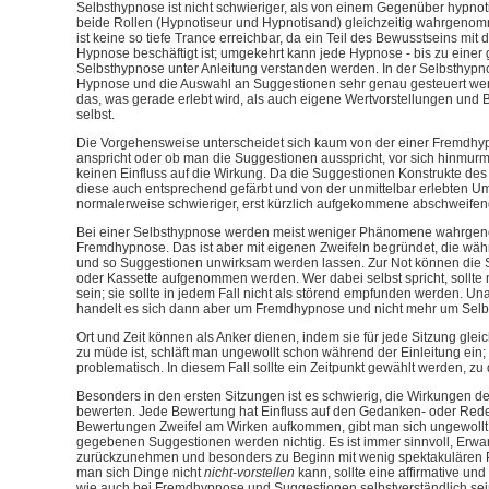
Selbsthypnose ist nicht schwieriger, als von einem Gegenüber hypnot
beide Rollen (Hypnotiseur und Hypnotisand) gleichzeitig wahrgen
ist keine so tiefe Trance erreichbar, da ein Teil des Bewusstseins mit 
Hypnose beschäftigt ist; umgekehrt kann jede Hypnose - bis zu einer 
Selbsthypnose unter Anleitung verstanden werden. In der Selbsthypn
Hypnose und die Auswahl an Suggestionen sehr genau gesteuert we
das, was gerade erlebt wird, als auch eigene Wertvorstellungen und 
selbst.
Die Vorgehensweise unterscheidet sich kaum von der einer Fremdhy
anspricht oder ob man die Suggestionen ausspricht, vor sich hinmurme
keinen Einfluss auf die Wirkung. Da die Suggestionen Konstrukte de
diese auch entsprechend gefärbt und von der unmittelbar erlebten Umw
normalerweise schwieriger, erst kürzlich aufgekommene abschweifen
Bei einer Selbsthypnose werden meist weniger Phänomene wahrgen
Fremdhypnose. Das ist aber mit eigenen Zweifeln begründet, die wä
und so Suggestionen unwirksam werden lassen. Zur Not können die
oder Kassette aufgenommen werden. Wer dabei selbst spricht, sollte m
sein; sie sollte in jedem Fall nicht als störend empfunden werden. 
handelt es sich dann aber um Fremdhypnose und nicht mehr um Selb
Ort und Zeit können als Anker dienen, indem sie für jede Sitzung gl
zu müde ist, schläft man ungewollt schon während der Einleitung ein; d
problematisch. In diesem Fall sollte ein Zeitpunkt gewählt werden, z
Besonders in den ersten Sitzungen ist es schwierig, die Wirkungen 
bewerten. Jede Bewertung hat Einfluss auf den Gedanken- oder Red
Bewertungen Zweifel am Wirken aufkommen, gibt man sich ungewoll
gegebenen Suggestionen werden nichtig. Es ist immer sinnvoll, Erw
zurückzunehmen und besonders zu Beginn mit wenig spektakulären
man sich Dinge nicht
nicht-vorstellen
kann, sollte eine affirmative und
wie auch bei Fremdhypnose und Suggestionen selbstverständlich sei