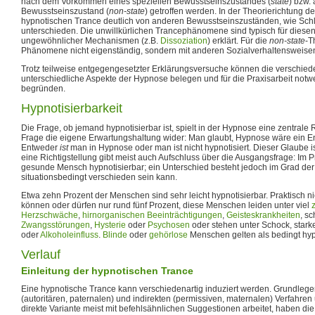
nach dem Vorkommen eines speziellen Bewusstseinszustandes (
state
) bzw. 
Bewusstseinszustand (
non-state
) getroffen werden. In der Theorierichtung d
hypnotischen Trance deutlich von anderen Bewusstseinszuständen, wie Schl
unterschieden. Die unwillkürlichen Trancephänomene sind typisch für diese
ungewöhnlicher Mechanismen (z.B.
Dissoziation
) erklärt. Für die
non-state
-T
Phänomene nicht eigenständig, sondern mit anderen Sozialverhaltensweisen
Trotz teilweise entgegengesetzter Erklärungsversuche können die verschie
unterschiedliche Aspekte der Hypnose belegen und für die Praxisarbeit no
begründen.
Hypnotisierbarkeit
Die Frage, ob jemand hypnotisierbar ist, spielt in der Hypnose eine zentrale R
Frage die eigene Erwartungshaltung wider: Man glaubt, Hypnose wäre ein 
Entweder
ist
man in Hypnose oder man ist nicht hypnotisiert. Dieser Glaube is
eine Richtigstellung gibt meist auch Aufschluss über die Ausgangsfrage: Im Pri
gesunde Mensch hypnotisierbar; ein Unterschied besteht jedoch im Grad der e
situationsbedingt verschieden sein kann.
Etwa zehn Prozent der Menschen sind sehr leicht hypnotisierbar. Praktisch ni
können oder dürfen nur rund fünf Prozent, diese Menschen leiden unter viel
Herzschwäche
,
hirnorganischen Beeinträchtigungen
,
Geisteskrankheiten
, s
Zwangsstörungen
,
Hysterie
oder
Psychosen
oder stehen unter Schock, star
oder
Alkoholeinfluss
.
Blinde
oder
gehörlose
Menschen gelten als bedingt hypn
Verlauf
Einleitung der hypnotischen Trance
Eine hypnotische Trance kann verschiedenartig induziert werden. Grundlege
(autoritären, paternalen) und indirekten (permissiven, maternalen) Verfahre
direkte Variante meist mit befehlsähnlichen Suggestionen arbeitet, haben di