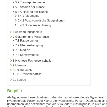
5.2
Trancephänomene
5.3
Stadien der Trance
5.4
Auflösung der Trance
5.4.1
Allgemeine
5.4.2
Posthypnotische Suggestionen
5.4.3
Spontane Auflösung
6
Anwendungsgebiete
7
Gefahren und Missbrauch
7.1
Rapportverlust
7.2
Überanstrengung
7.3
Medizin
7.4
Showhypnose
8
Hypnose-Fachgesellschaften
9
Literatur
10
Siehe auch
10.1
Personenartikel
11
Belege
Begriffe
Als
Hypnotiseur
bezeichnet man dabei die hypnotisierende, als
Hypnotisand
Hypnotherapie
Patient
oder
Klient
) die hypnotisierte Person. Dabei kann ei
übernehmen, das bezeichnet man als
Auto-
oder
Selbsthypnose;
in allen an