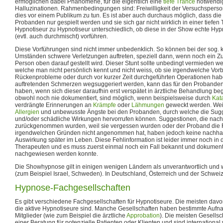
ermöglichen dabei Phänomene, für die eigentlich eine
tiefe Trance
notwendig
Halluzinationen. Rahmenbedingungen sind: Freiwilligkeit der Versuchsperso
dies vor einem Publikum zu tun. Es ist aber auch durchaus möglich, dass d
Probanden nur gespielt werden und sie sich gar nicht wirklich in einer tiefen 
Hypnotiseur zu Hypnotiseur unterschiedlich, ob diese in der Show echte Hy
(evtl. auch durchmischt) vorführen.
Diese Vorführungen sind nicht immer unbedenklich. So können bei der sog. k
Umständen schwere Verletzungen auftreten, speziell dann, wenn noch ein Zu
Person oben darauf gestellt wird. Dieser Stunt sollte unbedingt vermieden we
welche man nicht persönlich kennt und nicht weiss, ob sie irgendwelche Vor
Rückenprobleme oder durch vor kurzer Zeit durchgeführten Operationen ha
auftretenden Schmerzen wegsuggeriert werden, kann das für den Probanden
haben, wenn sich dieser daraufhin erst verspätet in ärztliche Behandlung be
obwohl noch nie dokumentiert, sind möglich, wenn beispielsweise durch
Kat
verdrängte Erinnerungen an
Krämpfe
oder
Lähmungen
geweckt werden. Weit
Allergien
und unbewusste Ängste bei den Probanden, durch welche die Sug
und/oder schädliche Wirkungen hervorrufen können. Suggestionen, die nach 
zurückgenommen wurden, weil sie vergessen wurden oder der Proband di
irgendwelchen Gründen nicht angenommen hat, haben jedoch keine nachhalt
Auswirkung später im Leben. Diese Fehlinformation ist leider immer noch in 
Therapeuten und es muss zuerst einmal noch ein Fall bekannt und dokument
nachgewiesen werden konnte.
Die Showhypnose gilt in einigen wenigen Ländern als unverantwortlich und 
(zum Beispiel Israel, Schweden). In Deutschland, Österreich und der Schweiz i
Hypnose-Fachgesellschaften
Es gibt verschiedene Fachgesellschaften für Hypnotiseure. Die meisten davo
die aktive Hypnotiseure sind. Manche Gesellschaften haben bestimmte Auf
Mitglieder (wie zum Beispiel die ärztliche
Approbation
). Die meisten Gesellsc
einer Beratung für potenzielle Patienten oder Klienten und sind international 