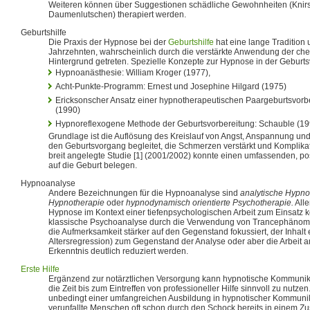
Weiteren können über Suggestionen schädliche Gewohnheiten (Knir
Daumenlutschen) therapiert werden.
Geburtshilfe
Die Praxis der Hypnose bei der
Geburtshilfe
hat eine lange Tradition u
Jahrzehnten, wahrscheinlich durch die verstärkte Anwendung der ch
Hintergrund getreten. Spezielle Konzepte zur Hypnose in der Geburts
Hypnoanästhesie: William Kroger (1977),
Acht-Punkte-Programm: Ernest und Josephine Hilgard (1975)
Ericksonscher Ansatz einer hypnotherapeutischen Paargeburtsvorbe
(1990)
Hypnoreflexogene Methode der Geburtsvorbereitung: Schauble (19
Grundlage ist die Auflösung des Kreislauf von Angst, Anspannung und
den Geburtsvorgang begleitet, die Schmerzen verstärkt und Komplika
breit angelegte Studie [1] (2001/2002) konnte einen umfassenden, po
auf die Geburt belegen.
Hypnoanalyse
Andere Bezeichnungen für die Hypnoanalyse sind
analytische Hypno
Hypnotherapie
oder
hypnodynamisch orientierte Psychotherapie.
Alle
Hypnose im Kontext einer tiefenpsychologischen Arbeit zum Einsatz ko
klassische Psychoanalyse durch die Verwendung von Trancephänom
die Aufmerksamkeit stärker auf den Gegenstand fokussiert, der Inhalt
Altersregression) zum Gegenstand der Analyse oder aber die Arbeit 
Erkenntnis deutlich reduziert werden.
Erste Hilfe
Ergänzend zur notärztlichen Versorgung kann hypnotische Kommunik
die Zeit bis zum Eintreffen von professioneller Hilfe sinnvoll zu nutze
unbedingt einer umfangreichen Ausbildung in hypnotischer Kommunik
verunfallte Menschen oft schon durch den Schock bereits in einem Zus