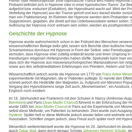
Fremd-
oder
Heterohypnose.
Eine hypnotische Trance wird mittels Hypnose
Proband befindet sich
in Hypnose
oder
in einer hypnotischen Trance
. Zur Be
aufgelöst
bzw.
exduziert
(
Exduktion
), der Hypnotisand
wacht auf.
Wird der Pr
Vertiefung der Hypnose) aus der Trance geholt und kurz darauf wieder zurück 
man von
Fraktionierung.
Im Rahmen der Hypnose werden dem Probanden ve
Suggestionen,
gegeben, die direkt auf das Unterbewusstsein wirken sollen.
Auflösung der Hypnose noch wirksam sein sollen, werden als
posthypnotisc
Geschichte der Hypnose
Hypnose wurde wahrscheinlich schon in der Frühzeit des Menschen verwend
wissenschaftlichen Belege dafür gibt, lassen sich Berichte über kultische 
Schamanismus durchaus mit Hypnose in Form der Selbst- oder Fremdsuggesti
vermuten, dass Hypnose eher zufällig entdeckt wurde und ihren Ursprung in 
Handlungen religiösen Hintergrundes haben dürfte. Spekulativ kann man v
dass sich die Hypnose aus massenpsychologischen Manipulationen bei relig
sowie aus den selbstmeditativen Erfahrungen von Priestern, Heilern und Sch
Wissenschaftlich jedoch wurde die Hypnose um 1770 von
Franz Anton Mesm
experimentierte mit Magneten, die er Patienten auflegte. Er nannte den Effek
schrieb jedoch die Heilkräfte den Magneten zu. Aufgrund von Mesmers Popul
Vorgang des Hypnotisierens lange Zeit auch „Mesmerisieren“; ein Ausdruck, 
Englisch noch existiert.
Im 19. Jahrhundert war Frankreich mit den Schulen in Nancy (Ambroise-Augu
Bernheim
) und Paris (
Jean-Martin Charcot
) führend in der Erforschung der 
wurde 1885 bei
Jean-Martin Charcot
in Paris auf die Experimente von Mesm
selbst diese Methode, um Patienten zu behandeln. Dies wurde zum Ausgangs
Hysterie
. Später ließ er diese Methode jedoch wieder fallen und widmete sich
Assoziation. Schriften zeigen jedoch, dass Freud auch später noch mit Hypno
Wesentlich weiterentwickelt wurde die Hypnose im 20. Jahrhundert im deut
durch
Oskar Vogt
, dann durch dessen Schüler
Johannes Heinrich Schultz
, d