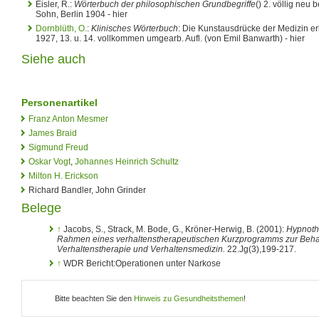
Eisler, R.:
Wörterbuch der philosophischen Grundbegriffe
() 2. völlig neu 
Sohn, Berlin 1904 - hier
Dornblüth, O.
:
Klinisches Wörterbuch
: Die Kunstausdrücke der Medizin erlä
1927, 13. u. 14. vollkommen umgearb. Aufl. (von Emil Banwarth) - hier
Siehe auch
Personenartikel
Franz Anton Mesmer
James Braid
Sigmund Freud
Oskar Vogt
,
Johannes Heinrich Schultz
Milton H. Erickson
Richard Bandler, John Grinder
Belege
↑
Jacobs, S., Strack, M. Bode, G., Kröner-Herwig, B. (2001):
Hypnoth
Rahmen eines verhaltenstherapeutischen Kurzprogramms zur Beh
Verhaltenstherapie und Verhaltensmedizin.
22.Jg(3),199-217.
↑
WDR Bericht:Operationen unter Narkose
Bitte beachten Sie den
Hinweis zu Gesundheitsthemen
!