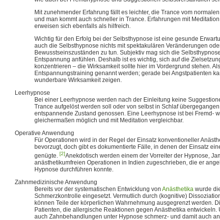
Mit zunehmender Erfahrung fällt es leichter, die Trance vom normal
und man kommt auch schneller in Trance. Erfahrungen mit Meditatio
erweisen sich ebenfalls als hilfreich.
Wichtig für den Erfolg bei der Selbsthypnose ist eine gesunde Erwart
auch die Selbsthypnose nichts mit spektakulären Veränderungen ode
Bewusstseinszuständen zu tun. Subjektiv mag sich die Selbsthypnose v
Entspannung anfühlen. Deshalb ist es wichtig, sich auf die Zielsetzu
konzentrieren ‒ die Wirksamkeit sollte hier im Vordergrund stehen. 
Entspannungstraining genannt werden; gerade bei Angstpatienten ka
wunderbare Wirksamkeit zeigen.
Leerhypnose
Bei einer Leerhypnose werden nach der Einleitung keine Suggestion
Trance aufgelöst werden soll oder von selbst in Schlaf übergegangen i
entspannende Zustand genossen. Eine Leerhypnose ist bei Fremd- w
gleichermaßen möglich und mit Meditation vergleichbar.
Operative Anwendung
Für Operationen wird in der Regel der Einsatz konventioneller Anästh
bevorzugt, doch gibt es dokumentierte Fälle, in denen der Einsatz ei
[2]
genügte.
Anekdotisch werden einem der Vorreiter der Hypnose, Ja
anästhetikumfreien Operationen in Indien zugeschrieben, die er angeb
Hypnose durchführen konnte.
Zahnmedizinische Anwendung
Bereits vor der systematischen Entwicklung von
Anästhetika
wurde die
Schmerzkontrolle eingesetzt. Vermutlich durch (kognitive) Dissoziati
können Teile der körperlichen Wahrnehmung ausgegrenzt werden. Dies
Patienten, die allergische Reaktionen gegen Anästhetika entwickeln.
auch Zahnbehandlungen unter Hypnose schmerz- und damit auch angs