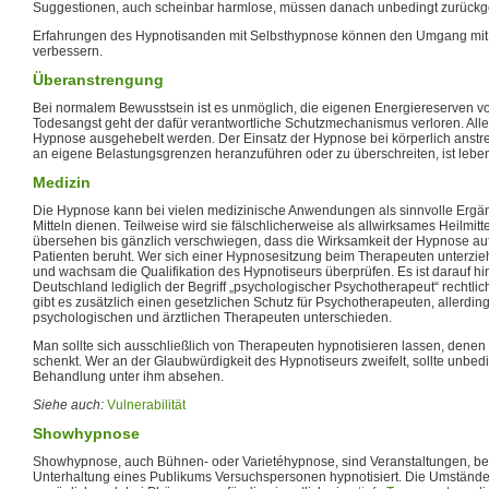
Suggestionen, auch scheinbar harmlose, müssen danach unbedingt zurüc
Erfahrungen des Hypnotisanden mit Selbsthypnose können den Umgang mit R
verbessern.
Überanstrengung
Bei normalem Bewusstsein ist es unmöglich, die eigenen Energiereserven vo
Todesangst geht der dafür verantwortliche Schutzmechanismus verloren. All
Hypnose ausgehebelt werden. Der Einsatz der Hypnose bei körperlich anstr
an eigene Belastungsgrenzen heranzuführen oder zu überschreiten, ist leben
Medizin
Die Hypnose kann bei vielen medizinische Anwendungen als sinnvolle Ergä
Mitteln dienen. Teilweise wird sie fälschlicherweise als allwirksames Heilmitte
übersehen bis gänzlich verschwiegen, dass die Wirksamkeit der Hypnose auf
Patienten beruht. Wer sich einer Hypnosesitzung beim Therapeuten unterzi
und wachsam die Qualifikation des Hypnotiseurs überprüfen. Es ist darauf hi
Deutschland lediglich der Begriff „psychologischer Psychotherapeut“ rechtlich 
gibt es zusätzlich einen gesetzlichen Schutz für Psychotherapeuten, allerding
psychologischen und ärztlichen Therapeuten unterschieden.
Man sollte sich ausschließlich von Therapeuten hypnotisieren lassen, denen
schenkt. Wer an der Glaubwürdigkeit des Hypnotiseurs zweifelt, sollte unbedi
Behandlung unter ihm absehen.
Siehe auch:
Vulnerabilität
Showhypnose
Showhypnose, auch Bühnen- oder Varietéhypnose, sind Veranstaltungen, bei
Unterhaltung eines Publikums Versuchspersonen hypnotisiert. Die Umstän