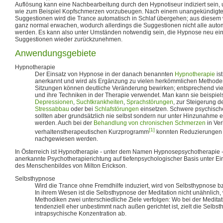
Auflösung kann eine Nachbearbeitung durch den Hypnotiseur indiziert sein
wie zum Beispiel Kopfschmerzen vorzubeugen. Nach einem unangekündigte
Suggestionen wird die Trance automatisch in Schlaf übergehen; aus diesem
ganz normal erwachen, wodurch allerdings die Suggestionen nicht alle aut
werden. Es kann also unter Umständen notwendig sein, die Hypnose neu ein
Suggestionen wieder zurückzunehmen.
Anwendungsgebiete
Hypnotherapie
Der Einsatz von Hypnose in der danach benannten
Hypnotherapie
ist
anerkannt und wird als Ergänzung zu vielen herkömmlichen Methoden
Sitzungen können deutliche Veränderung bewirken; entsprechend vie
und ihre Techniken in der Therapie verwendet. Man kann sie beispie
Depressionen
,
Suchtkrankheiten
,
Sprachstörungen
, zur Steigerung d
Stressabbau
oder bei
Schlafstörungen
einsetzen. Schwere psychisch
sollten aber grundsätzlich nie selbst sondern nur unter Hinzunahme
werden. Auch bei der
Behandlung von chronischen Schmerzen
in Ve
[1]
verhaltenstherapeutischen Kurzprogramm
konnten Reduzierungen 
nachgewiesen werden.
In Österreich ist Hypnotherapie - unter dem Namen Hypnosepsychotherapie 
anerkannte Psychotherapierichtung auf tiefenpsychologischer Basis unter E
des Menschenbildes von Milton Erickson.
Selbsthypnose
Wird die Trance ohne Fremdhilfe induziert, wird von Selbsthypnose 
In ihrem Wesen ist die Selbsthypnose der Meditation nicht unähnlich
Methodiken zwei unterschiedliche Ziele verfolgen: Wo bei der Medita
tendenziell eher unbestimmt nach außen gerichtet ist, zielt die Selbs
intrapsychische Konzentration ab.