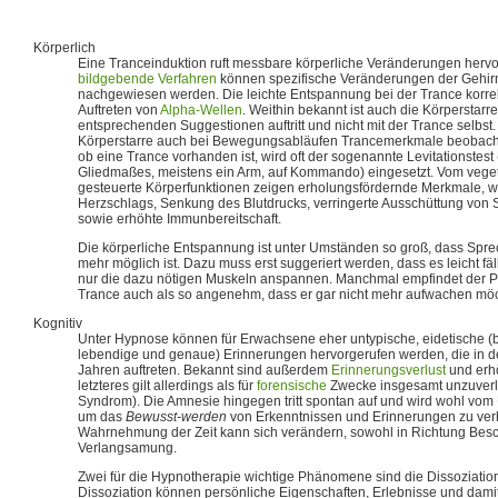
Körperlich
Eine Tranceinduktion ruft messbare körperliche Veränderungen herv
bildgebende Verfahren
können spezifische Veränderungen der Gehirna
nachgewiesen werden. Die leichte Entspannung bei der Trance korrel
Auftreten von
Alpha-Wellen
. Weithin bekannt ist auch die Körperstarre
entsprechenden Suggestionen auftritt und nicht mit der Trance selbs
Körperstarre auch bei Bewegungsabläufen Trancemerkmale beobach
ob eine Trance vorhanden ist, wird oft der sogenannte Levitationstest 
Gliedmaßes, meistens ein Arm, auf Kommando) eingesetzt. Vom vege
gesteuerte Körperfunktionen zeigen erholungsfördernde Merkmale, w
Herzschlags, Senkung des Blutdrucks, verringerte Ausschüttung von
sowie erhöhte Immunbereitschaft.
Die körperliche Entspannung ist unter Umständen so groß, dass Spre
mehr möglich ist. Dazu muss erst suggeriert werden, dass es leicht fä
nur die dazu nötigen Muskeln anspannen. Manchmal empfindet der 
Trance auch als so angenehm, dass er gar nicht mehr aufwachen möc
Kognitiv
Unter Hypnose können für Erwachsene eher untypische, eidetische (be
lebendige und genaue) Erinnerungen hervorgerufen werden, die in de
Jahren auftreten. Bekannt sind außerdem
Erinnerungsverlust
und erhö
letzteres gilt allerdings als für
forensische
Zwecke insgesamt unzuverl
Syndrom). Die Amnesie hingegen tritt spontan auf und wird wohl vom
um das
Bewusst-werden
von Erkenntnissen und Erinnerungen zu ver
Wahrnehmung der Zeit kann sich verändern, sowohl in Richtung Bes
Verlangsamung.
Zwei für die Hypnotherapie wichtige Phänomene sind die Dissoziation 
Dissoziation können persönliche Eigenschaften, Erlebnisse und dam