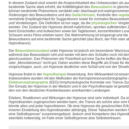
In diesem Zustand sind sowohl die Ansprechbarkeit des Unbewussten als auc
bestimmte Sache stark erhöht, die Kritikfähigkeit des
Bewusstseins
in gleich
können bestimmte Phänomene verstärkt oder überhaupt erst wahrgenommen
Änderungen des Bewusstseins und des
Gedächtnisses
, Kontrolle des
vegeta
vermehrte Empfänglichkeit für Suggestionen sowie für normales Bewusstse
und Vorstellungen. Die Definition ist nur vage, da die
physiologischen
Vorgän
werden. Der Zustand der Hypnose ähnelt natürlichen, spontan auftretenden 
beim Einschlafen und Aufwachen sowie bei Tagträumen, konzentriertem Les
Schauen eines Films erleben kann: Die Wahrnehmung ist eingeengt und die
Bewusstseins auf eine bestimmte Sache gerichtet (das Buch, der Film oder a
Hypnotiseurs).
Der
Bewusstseinszustand
unter Hypnose ist jedoch ein besonderer Wachzu
während das Bewusstsein ruht und weder mit dem des Schlafes noch mit d
gleichzusetzen. Das Phänomen der Fixiertheit auf eine Sache treffen die Be
oder „Monoideismus“ recht gut. Daher wurden diese Begriffe als Ersatz für 
vorgeschlagen, auch, um Hypnose deutlicher vom Schlaf und von der Show
Hypnose findet in der
Hypnotherapie
Anwendung. Ihre Wirksamkeit ist wissens
Insbesondere wurden mit den Methoden der Kernspinresonanztomographie 
Elektroenzephalographie
(EEG) hirnphysiologische Korrelate von Trance-Zu
Der Einsatz der Hypnose in der Medizin und in der Psychotherapie ist gesetzl
den von den deutschen Krankenkassen anerkannten Leistungen.
Erleben, Reaktionen und Wirkungen der Hypnose sind sehr individuell. Da s
Hypnotisanden zugesprochen werden kann, die Trance als solche also vom H
könnte alles und jeder hypnotisieren. Ob eine Hypnose die gewünschten Erfolg
inneren Einstellung des Hypnotisanden abhängig. Diese Tatsachen werden h
eine Selbsthypnose“ zusammengefasst. Jedoch sind Kompetenz des Hypnotis
ebenfalls notwendig, im Falle einer Selbsthypnose also Selbstvertrauen.