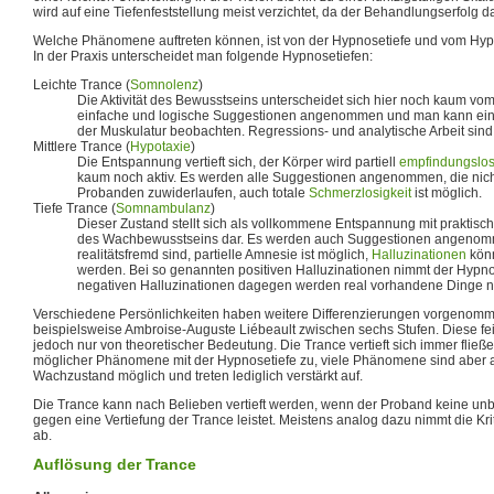
wird auf eine Tiefenfeststellung meist verzichtet, da der Behandlungserfolg dam
Welche Phänomene auftreten können, ist von der Hypnosetiefe und vom Hyp
In der Praxis unterscheidet man folgende Hypnosetiefen:
Leichte Trance (
Somnolenz
)
Die Aktivität des Bewusstseins unterscheidet sich hier noch kaum v
einfache und logische Suggestionen angenommen und man kann ei
der Muskulatur beobachten. Regressions- und analytische Arbeit sind
Mittlere Trance (
Hypotaxie
)
Die Entspannung vertieft sich, der Körper wird partiell
empfindungslo
kaum noch aktiv. Es werden alle Suggestionen angenommen, die nicht
Probanden zuwiderlaufen, auch totale
Schmerzlosigkeit
ist möglich.
Tiefe Trance (
Somnambulanz
)
Dieser Zustand stellt sich als vollkommene Entspannung mit praktische
des Wachbewusstseins dar. Es werden auch Suggestionen angenomm
realitätsfremd sind, partielle Amnesie ist möglich,
Halluzinationen
könn
werden. Bei so genannten positiven Halluzinationen nimmt der Hypnot
negativen Halluzinationen dagegen werden real vorhandene Dinge
Verschiedene Persönlichkeiten haben weitere Differenzierungen vorgenomm
beispielsweise Ambroise-Auguste Liébeault zwischen sechs Stufen. Diese fe
jedoch nur von theoretischer Bedeutung. Die Trance vertieft sich immer fließ
möglicher Phänomene mit der Hypnosetiefe zu, viele Phänomene sind aber 
Wachzustand möglich und treten lediglich verstärkt auf.
Die Trance kann nach Belieben vertieft werden, wenn der Proband keine u
gegen eine Vertiefung der Trance leistet. Meistens analog dazu nimmt die Kri
ab.
Auflösung der Trance