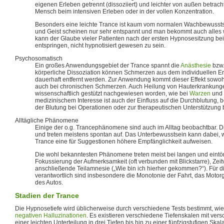
eigenen Erleben getrennt (dissoziiert) und leichter von außen betrachte
Mensch beim intensiven Erleben oder in der vollen Konzentration.
Besonders eine leichte Trance ist kaum vom normalen Wachbewussts
und Geist scheinen nur sehr entspannt und man bekommt auch alles 
kann der Glaube vieler Patienten nach der ersten Hypnosesitzung b
entspringen, nicht hypnotisiert gewesen zu sein.
Psychosomatisch
Ein großes Anwendungsgebiet der Trance spannt die
Anästhesie
bzw
körperliche Dissoziation können Schmerzen aus dem individuellen E
dauerhaft entfernt werden. Zur Anwendung kommt dieser Effekt sowo
auch bei chronischen Schmerzen. Auch Heilung von Hauterkrankunge
wissenschaftlich gestützt nachgewiesen worden, wie bei
Warzen
und
medizinischem Interesse ist auch der Einfluss auf die Durchblutung, b
der Blutung bei Operationen oder zur therapeutischen Unterstützung
Alltägliche Phänomene
Einige der o.g. Trancephänomene sind auch im Alltag beobachtbar. Di
und treten meistens spontan auf. Das Unterbewusstsein kann dabei, w
Trance eine für Suggestionen höhere Empfänglichkeit aufweisen.
Die wohl bekanntesten Phänomene treten meist bei langen und eintön
Fokussierung der Aufmerksamkeit (oft verbunden mit Blickstarre), Zei
anschließende Teilamnesie („Wie bin ich hierher gekommen?“). Für d
verantwortlich sind insbesondere die Monotonie der Fahrt, das Motor
des Autos.
Stadien der Trance
Die Hypnosetiefe wird üblicherweise durch verschiedene Tests bestimmt, wie 
negativen Halluzinationen
. Es existieren verschiedene Tiefenskalen mit ver
einer leichten Unterteilung in drei Tiefen bis hin zu einer fünfzigstufigen Ska