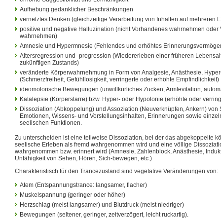
Aufhebung gedanklicher Beschränkungen
vernetztes Denken (gleichzeitige Verarbeitung von Inhalten auf mehreren 
positive und negative Halluzination (nicht Vorhandenes wahrnehmen oder
wahrnehmen)
Amnesie und Hypermnesie (Fehlendes und erhöhtes Erinnerungsvermöge
Altersregression und -progression (Wiedererleben einer früheren Lebensal
zukünftigen Zustands)
veränderte Körperwahrnehmung in Form von Analgesie, Anästhesie, Hyper- 
(Schmerzfreiheit, Gefühllosigkeit, verringerte oder erhöhte Empfindlichkeit)
ideomotorische Bewegungen (unwillkürliches Zucken, Armlevitation, automa
Katalepsie (Körperstarre) bzw. Hyper- oder Hypotonie (erhöhte oder verri
Dissoziation (Abkoppelung) und Assoziation (Neuverknüpfen, Ankern) v
Emotionen, Wissens- und Vorstellungsinhalten, Erinnerungen sowie einzel
seelischen Funktionen.
Zu unterscheiden ist eine teilweise Dissoziation, bei der das abgekoppelte kö
seelische Erleben als fremd wahrgenommen wird und eine völlige Dissoziatio
wahrgenommen bzw. erinnert wird (Amnesie, Zahlenblock, Anästhesie, Indu
Unfähigkeit von Sehen, Hören, Sich-bewegen, etc.)
Charakteristisch für den Trancezustand sind vegetative Veränderungen von:
Atem (Entspannungstrance: langsamer, flacher)
Muskelspannung (geringer oder höher)
Herzschlag (meist langsamer) und Blutdruck (meist niedriger)
Bewegungen (seltener, geringer, zeitverzögert, leicht ruckartig).