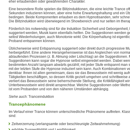
eher erlaubenden oder gewährenden Charakter.
Eine besondere Rolle spielen die Blitzinduktionen, die eine leichte Trance o
Sekunden induzieren können, aber eine hohe Erwartungshaltung und ein 
bedingen. Beide Komponenten erlauben es dem Hypnotisanden, sehr schnell
Die Blitzinduktion wird überwiegend im Showbereich und nur selten im thera
Förderlich bis notwendig sind für die Induktion Sicherheit und Geborgenheit,
suggeriert werden, Musik kann ebenfalls helfen. Die Suggestionen werden ge
selbst Wiederholungen, auch Monotonie wirkt. Die Körperhaltung ist eigentlich
Proband entspannen können.
Üblicherweise wird Entspannung suggeriert oder direkt durch progressive 
herbeigeführt. Eine andere Herangehensweise ist das Angleichen von norm
ablaufenden Prozessen (z. B. Atmung oder Lidschlag) an die Suggestionen. M
Suggestionen kann sogar die Hypnose selbst eingeredet werden. Dabei werd
bestimmten Anzahl langsam abwärts gezählt; mit jeder Stufe entspannt man s
mit der letzten Stufe die Hypnose induziert sein kann. Auch Kombinationen 
denkbar. Ihnen ist allen gemeinsam, dass sie das Bewusstsein mit wenig au
Tätigkeiten beschäftigen, so dessen Kritik gezielt umgehen und schrittweise 
verliert das Bewusstsein seine beherrschende Stellung, die Kritikfähigkeit w
Unterbewusstsein wird direkt ansprechbar. Welche Suggestionen oder Metho
ist vom Probanden und von den näheren Umständen abhängig.
Siehe auch:
Tranceinduktion
Trancephänomene
Im Verlauf einer Trance können unterschiedliche Phänomene auftreten. Kl
sind:
Zeitverzerrung (verlangsamte oder beschleunigte Zeitwahrnehmung)
erhöhte Suggestibilität und Lernfähigkeit