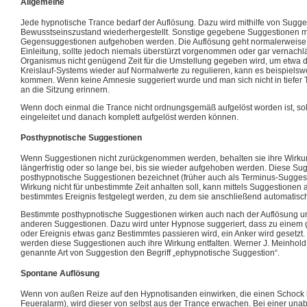
Allgemeine
Jede hypnotische Trance bedarf der Auflösung. Dazu wird mithilfe von Sugge
Bewusstseinszustand wiederhergestellt. Sonstige gegebene Suggestionen 
Gegensuggestionen aufgehoben werden. Die Auflösung geht normalerweise sc
Einleitung, sollte jedoch niemals überstürzt vorgenommen oder gar vernach
Organismus nicht genügend Zeit für die Umstellung gegeben wird, um etwa di
Kreislauf-Systems wieder auf Normalwerte zu regulieren, kann es beispiels
kommen. Wenn keine Amnesie suggeriert wurde und man sich nicht in tiefer 
an die Sitzung erinnern.
Wenn doch einmal die Trance nicht ordnungsgemäß aufgelöst worden ist, sol
eingeleitet und danach komplett aufgelöst werden können.
Posthypnotische Suggestionen
Wenn Suggestionen nicht zurückgenommen werden, behalten sie ihre Wirk
längerfristig oder so lange bei, bis sie wieder aufgehoben werden. Diese S
posthypnotische Suggestionen bezeichnet (früher auch als Terminus-Sugges
Wirkung nicht für unbestimmte Zeit anhalten soll, kann mittels Suggestionen 
bestimmtes Ereignis festgelegt werden, zu dem sie anschließend automati
Bestimmte posthypnotische Suggestionen wirken auch nach der Auflösung u
anderen Suggestionen. Dazu wird unter Hypnose suggeriert, dass zu einem 
oder Ereignis etwas ganz Bestimmtes passieren wird, ein Anker wird gesetzt
werden diese Suggestionen auch ihre Wirkung entfalten. Werner J. Meinhold 
genannte Art von Suggestion den Begriff „ephypnotische Suggestion“.
Spontane Auflösung
Wenn von außen Reize auf den Hypnotisanden einwirken, die einen Schock b
Feueralarm), wird dieser von selbst aus der Trance erwachen. Bei einer unab