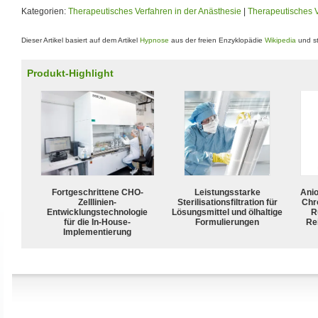
Kategorien:
Therapeutisches Verfahren in der Anästhesie
|
Therapeutisches V
Dieser Artikel basiert auf dem Artikel
Hypnose
aus der freien Enzyklopädie
Wikipedia
und st
Produkt-Highlight
Fortgeschrittene CHO-
Leistungsstarke
Ani
Zelllinien-
Sterilisationsfiltration für
Chr
Entwicklungstechnologie
Lösungsmittel und ölhaltige
R
für die In-House-
Formulierungen
Rei
Implementierung