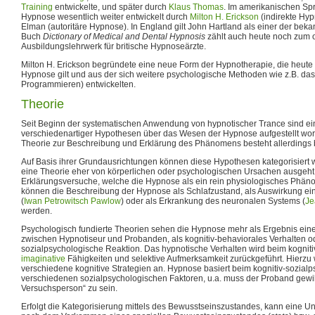
Training
entwickelte, und später durch
Klaus Thomas
. Im amerikanischen Sp
Hypnose wesentlich weiter entwickelt durch
Milton H. Erickson
(indirekte Hy
Elman (autoritäre Hypnose). In England gilt John Hartland als einer der bek
Buch
Dictionary of Medical and Dental Hypnosis
zählt auch heute noch zum of
Ausbildungslehrwerk für britische Hypnoseärzte.
Milton H. Erickson begründete eine neue Form der Hypnotherapie, die heute
Hypnose gilt und aus der sich weitere psychologische Methoden wie z.B. da
Programmieren) entwickelten.
Theorie
Seit Beginn der systematischen Anwendung von hypnotischer Trance sind ei
verschiedenartiger Hypothesen über das Wesen der Hypnose aufgestellt word
Theorie zur Beschreibung und Erklärung des Phänomens besteht allerdings b
Auf Basis ihrer Grundausrichtungen können diese Hypothesen kategorisiert
eine Theorie eher von körperlichen oder psychologischen Ursachen ausgeht,
Erklärungsversuche, welche die Hypnose als ein rein physiologisches Phäno
können die Beschreibung der Hypnose als Schlafzustand, als Auswirkung e
(
Iwan Petrowitsch Pawlow
) oder als Erkrankung des neuronalen Systems (
Je
werden.
Psychologisch fundierte Theorien sehen die Hypnose mehr als Ergebnis ein
zwischen Hypnotiseur und Probanden, als kognitiv-behaviorales Verhalten ode
sozialpsychologische Reaktion. Das hypnotische Verhalten wird beim kogniti
imaginative
Fähigkeiten und selektive Aufmerksamkeit zurückgeführt. Hierzu
verschiedene kognitive Strategien an. Hypnose basiert beim kognitiv-sozial
verschiedenen sozialpsychologischen Faktoren, u.a. muss der Proband gewill
Versuchsperson“ zu sein.
Erfolgt die Kategorisierung mittels des Bewusstseinszustandes, kann eine U