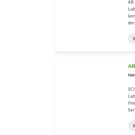
AB 
Lab
kom
der 
AB
Her
SCI
Lab
fin
Ser