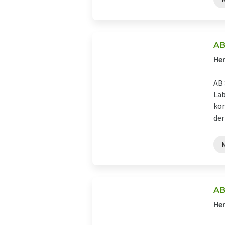
AB
Her
AB 
Lab
kom
der 
AB
Her