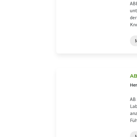
ABB
unt
der
Kno
AB
Her
AB 
Lab
ana
Füh