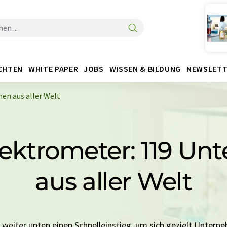
CHTEN
WHITE PAPER
JOBS
WISSEN & BILDUNG
NEWSLETT
n aus aller Welt
ektrometer: 119 Un
aus aller Welt
e weiter unten einen Schnelleinstieg, um sich gezielt Untern