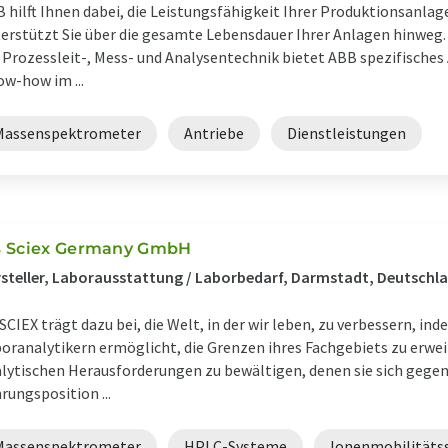
 hilft Ihnen dabei, die Leistungsfähigkeit Ihrer Produktionsanl
erstützt Sie über die gesamte Lebensdauer Ihrer Anlagen hinwe
 Prozessleit-, Mess- und Analysentechnik bietet ABB spezifisches
w-how im ...
Massenspektrometer
Antriebe
Dienstleistungen
 Sciex Germany GmbH
steller, Laborausstattung / Laborbedarf, Darmstadt, Deutschl
SCIEX trägt dazu bei, die Welt, in der wir leben, zu verbessern, in
oranalytikern ermöglicht, die Grenzen ihres Fachgebiets zu erwe
lytischen Herausforderungen zu bewältigen, denen sie sich gegen
rungsposition ...
Massenspektrometer
HPLC-Systeme
Ionenmobilitäts