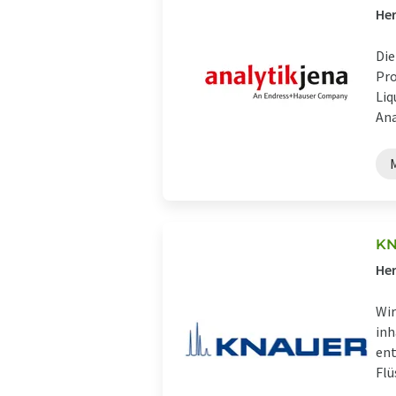
Her
Die
Pro
Liq
Ana
KN
Her
Wir
inh
ent
Flü