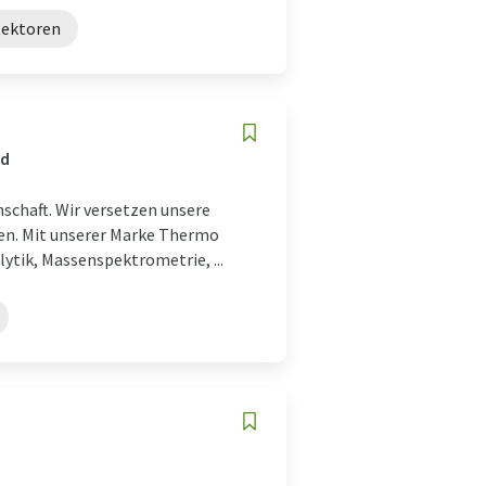
tektoren
nd
nschaft. Wir versetzen unsere
hen. Mit unserer Marke Thermo
ytik, Massenspektrometrie, ...
d