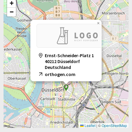
+
−
×
Ernst-Schneider-Platz 1
40212 Düsseldorf
Deutschland
orthogen.com
Leaflet
|
©
OpenStreetMap