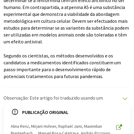
determinar se a fenformina tem um efeito antivírico no ser
humano. Em contrapartida, a atpenina A5 é uma substância
experimental que demonstra a viabilidade da abordagem
metodológica em cultura celular. Devem ser efectuados mais
estudos para determinar se as variantes da substância podem
ser utilizadas em modelos animais onde são toleradas e têm
um efeito antiviral.
Segundo os cientistas, os métodos desenvolvidos e os
candidatos a medicamentos identificados constituem um
passo importante para o desenvolvimento rápido de
potenciais tratamentos para futuras pandemias.
Observação: Este artigo foi traduzido usando um
sistema de computador sem intervenção humana. A
LUMITOS oferece essas traduções automáticas para
PUBLICAÇÃO ORIGINAL
apresentar uma gama mais ampla de notícias atuais.
Como este artigo foi traduzido com tradução
Alina Renz, Mirjam Hohner, Raphaël Jami, Maximilian
automática, é possível que contenha erros de
Breitenbach, ... Manuel Rosa-Calatrava, Andrés Pizzorno,