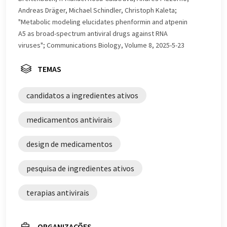
vocabulário, sintaxe ou gramática. O artigo original em
Andreas Dräger, Michael Schindler, Christoph Kaleta;
Inglês pode ser encontrado
aqui
.
"Metabolic modeling elucidates phenformin and atpenin
A5 as broad-spectrum antiviral drugs against RNA
viruses"; Communications Biology, Volume 8, 2025-5-23
TEMAS
candidatos a ingredientes ativos
medicamentos antivirais
design de medicamentos
pesquisa de ingredientes ativos
terapias antivirais
ORGANIZAÇÕES