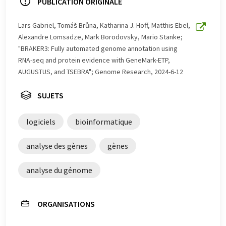
propose ces traductions automatiques pour présenter
PUBLICATION ORIGINALE
un plus large éventail d'actualités. Comme cet article a
été traduit avec traduction automatique, il est possible
Lars Gabriel, Tomáš Brůna, Katharina J. Hoff, Matthis Ebel,
qu'il contienne des erreurs de vocabulaire, de syntaxe ou
Alexandre Lomsadze, Mark Borodovsky, Mario Stanke;
de grammaire. L'article original dans Anglais peut être
"BRAKER3: Fully automated genome annotation using
trouvé
ici
.
RNA-seq and protein evidence with GeneMark-ETP,
AUGUSTUS, and TSEBRA"; Genome Research, 2024-6-12
SUJETS
logiciels
bioinformatique
analyse des gènes
gènes
analyse du génome
ORGANISATIONS