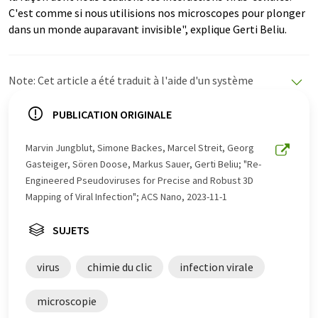
C'est comme si nous utilisions nos microscopes pour plonger
dans un monde auparavant invisible", explique Gerti Beliu.
Note: Cet article a été traduit à l'aide d'un système
informatique sans intervention humaine. LUMITOS
propose ces traductions automatiques pour présenter
PUBLICATION ORIGINALE
un plus large éventail d'actualités. Comme cet article a
été traduit avec traduction automatique, il est possible
Marvin Jungblut, Simone Backes, Marcel Streit, Georg
qu'il contienne des erreurs de vocabulaire, de syntaxe ou
Gasteiger, Sören Doose, Markus Sauer, Gerti Beliu; "Re-
de grammaire. L'article original dans Anglais peut être
Engineered Pseudoviruses for Precise and Robust 3D
trouvé
ici
.
Mapping of Viral Infection"; ACS Nano, 2023-11-1
SUJETS
virus
chimie du clic
infection virale
microscopie