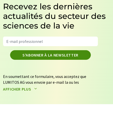
Recevez les dernières
actualités du secteur des
sciences de la vie
S'ABONNER À LA NEWSLETTER
En soumettant ce formulaire, vous acceptez que
LUMITOS AG vous envoie par e-mail la ou les
newsletters sélectionnées ci-dessus. Vos données ne
AFFICHER PLUS
seront pas transmises à des tiers. Vos données seront
stockées et traitées conformément à nos
règles de
protection des données
. LUMITOS peut vous contacter
par e-mail à des fins publicitaires ou d'études de marché