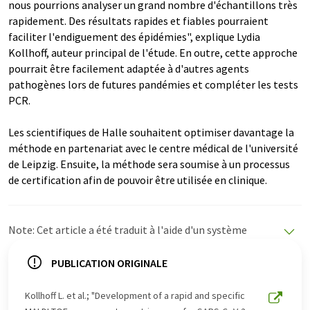
nous pourrions analyser un grand nombre d'échantillons très
rapidement. Des résultats rapides et fiables pourraient
faciliter l'endiguement des épidémies", explique Lydia
Kollhoff, auteur principal de l'étude. En outre, cette approche
pourrait être facilement adaptée à d'autres agents
pathogènes lors de futures pandémies et compléter les tests
PCR.
Les scientifiques de Halle souhaitent optimiser davantage la
méthode en partenariat avec le centre médical de l'université
de Leipzig. Ensuite, la méthode sera soumise à un processus
de certification afin de pouvoir être utilisée en clinique.
Note: Cet article a été traduit à l'aide d'un système
informatique sans intervention humaine. LUMITOS
propose ces traductions automatiques pour présenter
PUBLICATION ORIGINALE
un plus large éventail d'actualités. Comme cet article a
été traduit avec traduction automatique, il est possible
Kollhoff L. et al.; "Development of a rapid and specific
qu'il contienne des erreurs de vocabulaire, de syntaxe ou