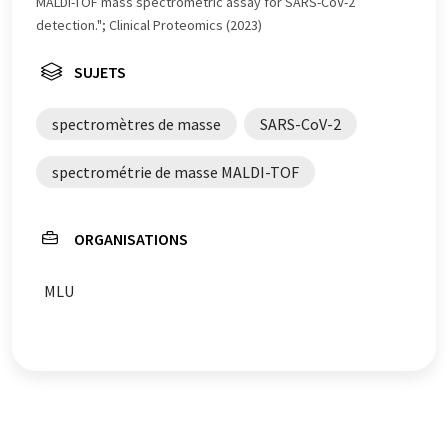
MALDI-TOF mass spectrometric assay for SARS-CoV-2
de grammaire. L'article original dans Anglais peut être
detection."; Clinical Proteomics (2023)
trouvé
ici
.
SUJETS
spectromètres de masse
SARS-CoV-2
spectrométrie de masse MALDI-TOF
ORGANISATIONS
MLU