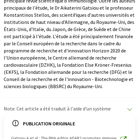
principale revue scientifique d'immunologie. Outre les auteurs
principaux de l'étude, le Dr Aikaterini Gatsiou et le professeur
Konstantinos Stellos, des scientifiques d'autres universités et
institutions de haut niveau d'Allemagne, du Royaume-Uni, des
États-Unis, d'Italie, du Japon, de Grèce, de Suède et de Chine
ont participé à l'étude. L'étude a été principalement financée
par le Conseil européen de la recherche dans le cadre du
programme de recherche et d'innovation Horizon 2020 de
l'Union européenne, le Centre allemand de recherche
cardiovasculaire (DZHK), la Fondation Else Kröner-Fresenius
(EKFS), la Fondation allemande pour la recherche (DFG) et le
Conseil de la recherche et de l'innovation - Biotechnologie et
sciences biologiques (BBSRC) du Royaume-Uni.
Note: Cet article a été traduit à l'aide d'un système
informatique sans intervention humaine. LUMITOS
propose ces traductions automatiques pour présenter
PUBLICATION ORIGINALE
un plus large éventail d'actualités. Comme cet article a
été traduit avec traduction automatique, il est possible
Gatsiou A et al.; The RNA editor ADAR2 promotes immune