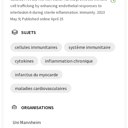
qu'il contienne des erreurs de vocabulaire, de syntaxe ou
cell trafficking by enhancing endothelial responses to
de grammaire. L'article original dans Anglais peut être
interleukin-6 during sterile inflammation. Immunity. 2023
trouvé
ici
.
May 9; Published online April 25
SUJETS
cellules immunitaires
système immunitaire
cytokines
inflammation chronique
infarctus du myocarde
maladies cardiovasculaires
ORGANISATIONS
Uni Mannheim