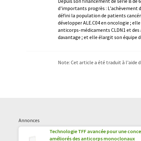
Depuis son financement de série B de 67 
d'importants progrès : L'achèvement d
défini la population de patients cancé
développer ALE.C04 en oncologie ; elle
anticorps-médicaments CLDN1 et des an
davantage ; et elle élargit son équipe 
Note: Cet article a été traduit à l'aid
LUMITOS propose ces traductions auto
d'actualités. Comme cet article a été t
qu'il contienne des erreurs de vocabula
Anglais peut être trouvé
ici
.
Annonces
Technologie TFF avancée pour une conce
améliorés des anticorps monoclonaux