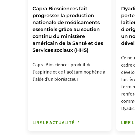
Capra Biosciences fait
Dyadi
progresser la production
porte
nationale de médicaments
laiti
essentiels grâce au soutien
d'ori
continu du ministère
un no
américain de la Santé et des
déve
Services sociaux (HHS)
Ce nouv
Capra Biosciences produit de
cadre 
l'aspirine et de l'acétaminophène à
dévelo
l'aide d'un bioréacteur
laitiè
fermen
renfor
commer
Dyadic
LIRE LE ACTUALITÉ
LIRE 