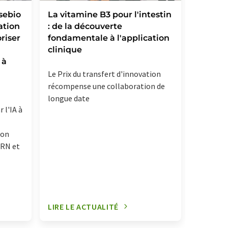
sebio
La vitamine B3 pour l'intestin
Ipsen f
ation
: de la découverte
Memo T
riser
fondamentale à l'application
ajoutan
clinique
premier
 à
son por
destiné
Le Prix du transfert d'innovation
récompense une collaboration de
longue date
 l'IA à
ion
ARN et
LIRE LE ACTUALITÉ
LIRE LE