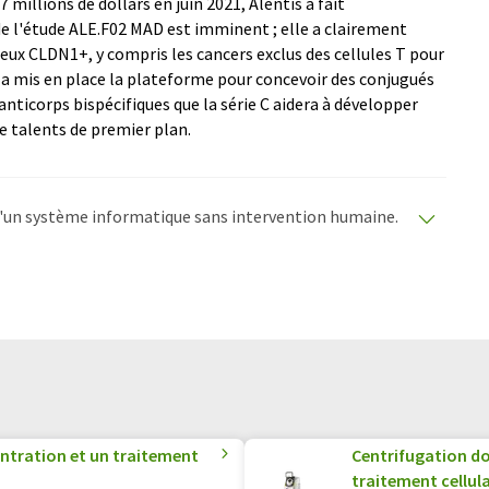
millions de dollars en juin 2021, Alentis a fait
e l'étude ALE.F02 MAD est imminent ; elle a clairement
reux CLDN1+, y compris les cancers exclus des cellules T pour
 a mis en place la plateforme pour concevoir des conjugués
ticorps bispécifiques que la série C aidera à développer
de talents de premier plan.
e d'un système informatique sans intervention humaine.
matiques pour présenter un plus large éventail
raduit avec traduction automatique, il est possible
ire, de syntaxe ou de grammaire. L'article original dans
ntration et un traitement
Centrifugation do
traitement cellula