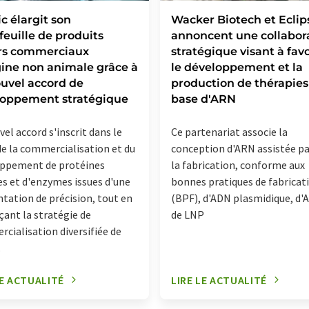
c élargit son
Wacker Biotech et Eclip
feuille de produits
annoncent une collabor
ers commerciaux
stratégique visant à favo
gine non animale grâce à
le développement et la
uvel accord de
production de thérapies
loppement stratégique
base d'ARN
el accord s'inscrit dans le
Ce partenariat associe la
de la commercialisation et du
conception d'ARN assistée par
ppement de protéines
la fabrication, conforme aux
res et d'enzymes issues d'une
bonnes pratiques de fabricat
tation de précision, tout en
(BPF), d'ADN plasmidique, d'
çant la stratégie de
de LNP
cialisation diversifiée de
.
LE ACTUALITÉ
LIRE LE ACTUALITÉ