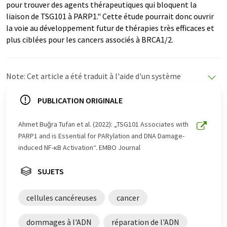
pour trouver des agents thérapeutiques qui bloquent la
liaison de TSG101 à PARP1." Cette étude pourrait donc ouvrir
la voie au développement futur de thérapies très efficaces et
plus ciblées pour les cancers associés à BRCA1/2.
Note: Cet article a été traduit à l'aide d'un système
informatique sans intervention humaine. LUMITOS
propose ces traductions automatiques pour présenter
PUBLICATION ORIGINALE
un plus large éventail d'actualités. Comme cet article a
été traduit avec traduction automatique, il est possible
Ahmet Buğra Tufan et al. (2022): „TSG101 Associates with
qu'il contienne des erreurs de vocabulaire, de syntaxe ou
PARP1 and is Essential for PARylation and DNA Damage-
de grammaire. L'article original dans Anglais peut être
induced NF-κB Activation“. EMBO Journal
trouvé
ici
.
SUJETS
cellules cancéreuses
cancer
dommages à l'ADN
réparation de l'ADN