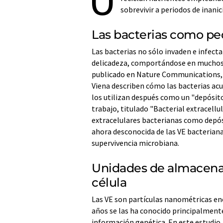
sobrevivir a periodos de inanic
Las bacterias como p
Las bacterias no sólo invaden e infect
delicadeza, comportándose en muchos
publicado en Nature Communications, i
Viena describen cómo las bacterias ac
los utilizan después como un "depósito 
trabajo, titulado "Bacterial extracellul
extracelulares bacterianas como depósi
ahora desconocida de las VE bacterianas
supervivencia microbiana.
Unidades de almacenam
célula
Las VE son partículas nanométricas en
años se las ha conocido principalment
información genética. En este estudio,