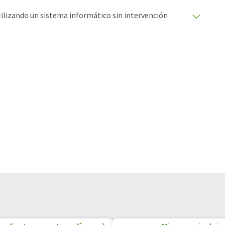
utilizando un sistema informático sin intervención
ciones automáticas para presentar una gama más
 este artículo ha sido traducido con traducción
rores de vocabulario, sintaxis o gramática. El artículo
quí
.