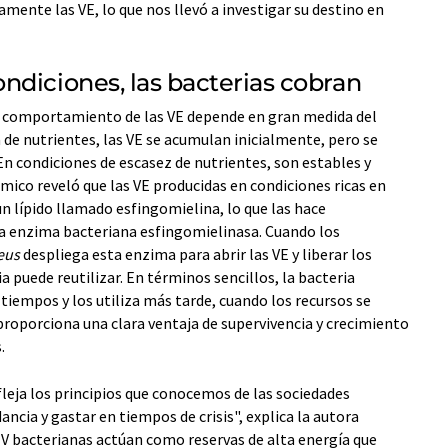
mente las VE, lo que nos llevó a investigar su destino en
ndiciones, las bacterias cobran
l comportamiento de las VE depende en gran medida del
de nutrientes, las VE se acumulan inicialmente, pero se
 condiciones de escasez de nutrientes, son estables y
ómico reveló que las VE producidas en condiciones ricas en
un lípido llamado esfingomielina, lo que las hace
la enzima bacteriana esfingomielinasa. Cuando los
eus
despliega esta enzima para abrir las VE y liberar los
 puede reutilizar. En términos sencillos, la bacteria
iempos y los utiliza más tarde, cuando los recursos se
 proporciona una clara ventaja de supervivencia y crecimiento
.
eja los principios que conocemos de las sociedades
cia y gastar en tiempos de crisis", explica la autora
EV bacterianas actúan como reservas de alta energía que