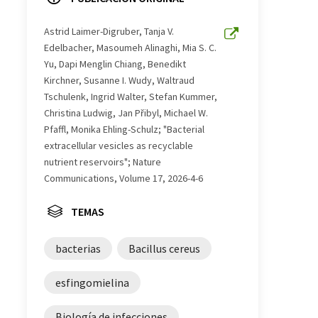
Astrid Laimer-Digruber, Tanja V.
Edelbacher, Masoumeh Alinaghi, Mia S. C.
Yu, Dapi Menglin Chiang, Benedikt
Kirchner, Susanne I. Wudy, Waltraud
Tschulenk, Ingrid Walter, Stefan Kummer,
Christina Ludwig, Jan Přibyl, Michael W.
Pfaffl, Monika Ehling-Schulz; "Bacterial
extracellular vesicles as recyclable
nutrient reservoirs"; Nature
Communications, Volume 17, 2026-4-6
TEMAS
bacterias
Bacillus cereus
esfingomielina
Biología de infecciones