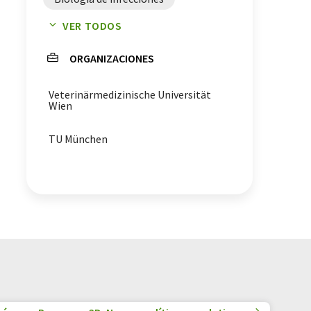
VER TODOS
microbiología
ORGANIZACIONES
vesículas extracelulares
Veterinärmedizinische Universität
Wien
TU München