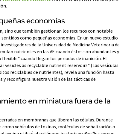
ión.
equeñas economías
an, sino que también gestionan los recursos con notable
 sentidos como pequeñas economías. En un nuevo estudio
nvestigadores de la Universidad de Medicina Veterinaria de
umulan nutrientes en las VE cuando éstos son abundantes y
flexible" cuando llegan los periodos de inanición. El
ar vesicles as recyclable nutrient reservoirs" (Las vesículas
tos reciclables de nutrientes), revela una función hasta
 y reconfigura nuestra visión de las tácticas de
iento en miniatura fuera de la
cerradas en membranas que liberan las células. Durante
e como vehículos de toxinas, moléculas de señalización o
 el equipo utilizó el patógeno bacteriano
Bacillus cereus