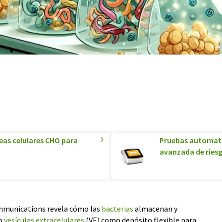
eas celulares CHO para
Pruebas automatiz
avanzada de riesg
mmunications revela cómo las
bacterias
almacenan y
do
vesículas extracelulares
(VE) como depósito flexible para