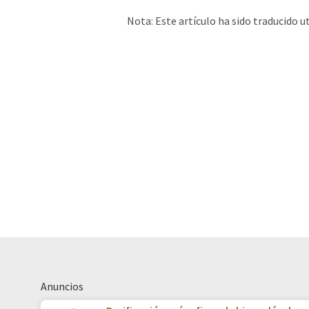
Nota: Este artículo ha sido traducido 
humana. LUMITOS ofrece estas traduc
amplia de noticias de actualidad. Como
automática, es posible que contenga er
original en Inglés se puede encontrar
a
Anuncios