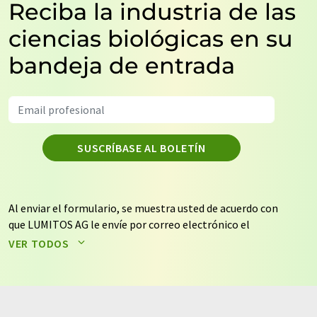
Reciba la industria de las
ciencias biológicas en su
bandeja de entrada
SUSCRÍBASE AL BOLETÍN
Al enviar el formulario, se muestra usted de acuerdo con
que LUMITOS AG le envíe por correo electrónico el
boletín o boletines seleccionados anteriormente. Sus
VER TODOS
datos no se facilitarán a terceros. El almacenamiento y
el procesamiento de sus datos se realiza sobre la base
de nuestra
política de protección de datos
. LUMITOS
puede ponerse en contacto con usted por correo