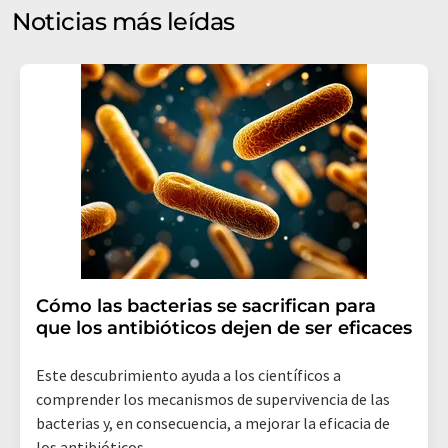
electrónico a efectos publicitarios o de investigación de
Noticias más leídas
mercado y opinión. Puede revocar en todo momento su
consentimiento sin efecto retroactivo y sin necesidad
de indicar los motivos informando por correo postal a
LUMITOS AG, Ernst-Augustin-Str. 2, 12489 Berlín
(Alemania) o por correo electrónico a
revoke@lumitos.com
. Además, en cada correo
electrónico se incluye un enlace para anular la
suscripción al boletín informativo correspondiente.
Cómo las bacterias se sacrifican para
que los antibióticos dejen de ser eficaces
Este descubrimiento ayuda a los científicos a
comprender los mecanismos de supervivencia de las
bacterias y, en consecuencia, a mejorar la eficacia de
los antibióticos.