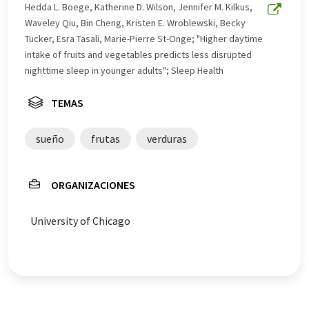
este artículo ha sido traducido con traducción
Hedda L. Boege, Katherine D. Wilson, Jennifer M. Kilkus,
automática, es posible que contenga errores de
Waveley Qiu, Bin Cheng, Kristen E. Wroblewski, Becky
vocabulario, sintaxis o gramática. El artículo original en
Tucker, Esra Tasali, Marie-Pierre St-Onge; "Higher daytime
Inglés se puede encontrar
aquí
.
intake of fruits and vegetables predicts less disrupted
nighttime sleep in younger adults"; Sleep Health
TEMAS
sueño
frutas
verduras
ORGANIZACIONES
University of Chicago