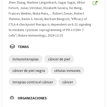
este artículo ha sido traducido con traducción
Zhen Zhang, Marlene Langenbach, Sagar Sagar, Viktor
automática, es posible que contenga errores de
Fetsch, Jonas Stritzker, Elizabeth Severa, Ke Meng,
vocabulario, sintaxis o gramática. El artículo original en
Frances Winkler, Nisha Rana, ... Robert Zeiser, Robert
Alemán se puede encontrar
aquí
.
Thimme, Ramin S. Herati, Bertram Bengsch; "Efficacy of
CTLA-4 checkpoint therapy is dependent on IL-21 signaling
to mediate cytotoxic reprogramming of PD-1+CD8+ T
cells"; Nature Immunology, 2024-12-19
TEMAS
inmunoterapias
cáncer de piel
cáncer de piel negra
células inmunes
terapias contra el cáncer
cáncer
ORGANIZACIONES