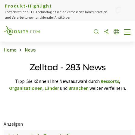
Produkt-Highlight
Fortschrittliche TFF-Technologie für eine verbesserte Konzentration
und Verarbeitung monoklonaler Antikörper
Home
News
Zelltod - 283 News
Tipp: Sie können Ihre Newsauswahl durch
Ressorts
,
Organisationen
,
Länder
und
Branchen
weiter verfeinern.
Anzeigen