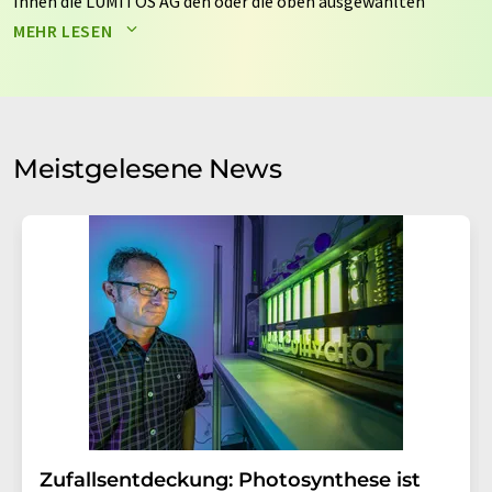
Ihnen die LUMITOS AG den oder die oben ausgewählten
Newsletter per E-Mail zusendet. Ihre Daten werden
MEHR LESEN
nicht an Dritte weitergegeben. Die Speicherung und
Verarbeitung Ihrer Daten durch die LUMITOS AG erfolgt
auf Basis unserer
Datenschutzerklärung
. LUMITOS darf
Sie zum Zwecke der Werbung oder der Markt- und
Meinungsforschung per E-Mail kontaktieren. Ihre
Meistgelesene News
Einwilligung können Sie jederzeit ohne Angabe von
Gründen gegenüber der LUMITOS AG, Ernst-Augustin-
Str. 2, 12489 Berlin oder per E-Mail unter
widerruf@lumitos.com
mit Wirkung für die Zukunft
widerrufen. Zudem ist in jeder E-Mail ein Link zur
Abbestellung des entsprechenden Newsletters
enthalten.
Zufallsentdeckung: Photosynthese ist