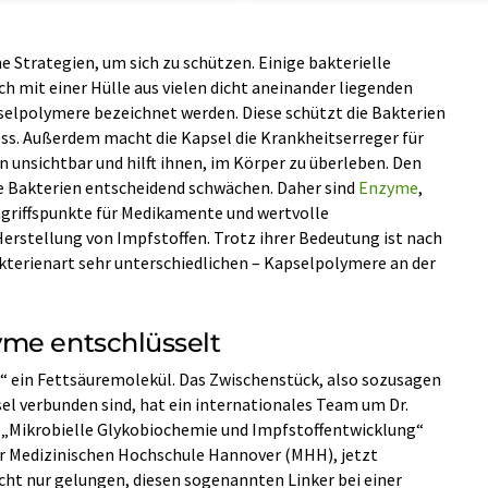
 Strategien, um sich zu schützen. Einige bakterielle
 mit einer Hülle aus vielen dicht aneinander liegenden
pselpolymere bezeichnet werden. Diese schützt die Bakterien
ss. Außerdem macht die Kapsel die Krankheitserreger für
unsichtbar und hilft ihnen, im Körper zu überleben. Den
ie Bakterien entscheidend schwächen. Daher sind
Enzyme
,
ngriffspunkte für Medikamente und wertvolle
erstellung von Impfstoffen. Trotz ihrer Bedeutung ist nach
akterienart sehr unterschiedlichen – Kapselpolymere an der
yme entschlüsselt
r“ ein Fettsäuremolekül. Das Zwischenstück, also sozusagen
el verbunden sind, hat ein internationales Team um Dr.
e „Mikrobielle Glykobiochemie und Impfstoffentwicklung“
er Medizinischen Hochschule Hannover (MHH), jetzt
nicht nur gelungen, diesen sogenannten Linker bei einer