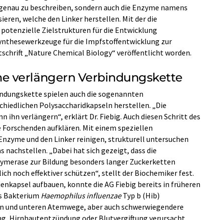
 genau zu beschreiben, sondern auch die Enzyme namens
ieren, welche den Linker herstellen. Mit der die
 potenzielle Zielstrukturen für die Entwicklung
 Synthesewerkzeuge für die Impfstoffentwicklung zur
itschrift „Nature Chemical Biology“ veröffentlicht worden.
e verlängern Verbindungskette
indungskette spielen auch die sogenannten
hiedlichen Polysaccharidkapseln herstellen. „Die
 ihn verlängern“, erklärt Dr. Fiebig. Auch diesen Schritt des
Forschenden aufklären. Mit einem speziellen
nzyme und den Linker reinigen, strukturell untersuchen
nachstellen. „Dabei hat sich gezeigt, dass die
lymerase zur Bildung besonders langer Zuckerketten
ich noch effektiver schützen“, stellt der Biochemiker fest.
enkapsel aufbauen, konnte die AG Fiebig bereits in früheren
as Bakterium
Haemophilus
influenzae
Typ b (Hib)
en und unteren Atemwege, aber auch schwerwiegendere
, Hirnhautentzündung oder Blutvergiftung verursacht.