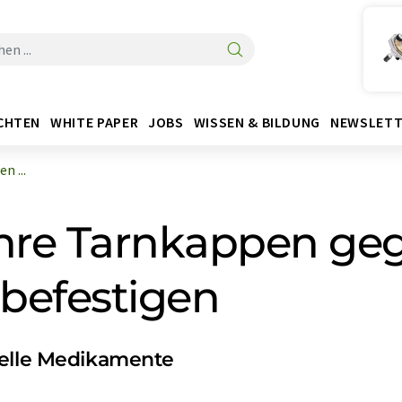
CHTEN
WHITE PAPER
JOBS
WISSEN & BILDUNG
NEWSLETT
n ...
ihre Tarnkappen ge
efestigen
ielle Medikamente