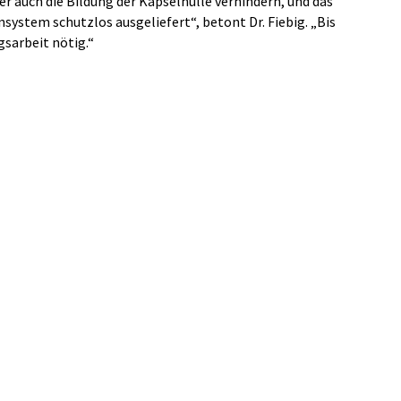
r auch die Bildung der Kapselhülle verhindern, und das
ystem schutzlos ausgeliefert“, betont Dr. Fiebig. „Bis
gsarbeit nötig.“