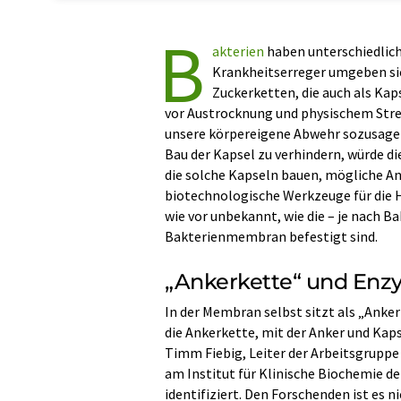
B
akterien
haben unterschiedliche
Krankheitserreger umgeben sich
Zuckerketten, die auch als Ka
vor Austrocknung und physischem Stre
unsere körpereigene Abwehr sozusagen 
Bau der Kapsel zu verhindern, würde d
die solche Kapseln bauen, mögliche A
biotechnologische Werkzeuge für die H
wie vor unbekannt, wie die – je nach B
Bakterienmembran befestigt sind.
„Ankerkette“ und Enz
In der Membran selbst sitzt als „Anke
die Ankerkette, mit der Anker und Kaps
Timm Fiebig, Leiter der Arbeitsgrupp
am Institut für Klinische Biochemie d
identifiziert. Den Forschenden ist es 