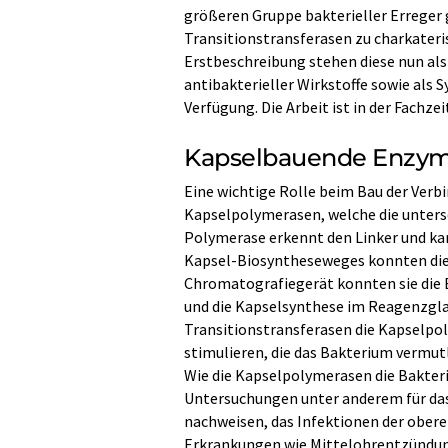
größeren Gruppe bakterieller Erreger
Transitionstransferasen zu charkateris
Erstbeschreibung stehen diese nun als
antibakterieller Wirkstoffe sowie als
Verfügung. Die Arbeit ist in der Fachze
Kapselbauende Enzym
Eine wichtige Rolle beim Bau der Verb
Kapselpolymerasen, welche die untersc
Polymerase erkennt den Linker und kann
Kapsel-Biosyntheseweges konnten die 
Chromatografiegerät konnten sie die E
und die Kapselsynthese im Reagenzglas 
Transitionstransferasen die Kapselpo
stimulieren, die das Bakterium vermutl
Wie die Kapselpolymerasen die Bakteri
Untersuchungen unter anderem für d
nachweisen, das Infektionen der ober
Erkrankungen wie Mittelohrentzündung