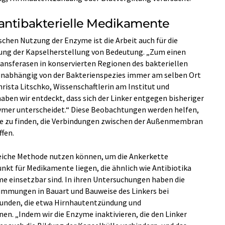
antibakterielle Medikamente
hen Nutzung der Enzyme ist die Arbeit auch für die
ung der Kapselherstellung von Bedeutung. „Zum einen
ransferasen in konservierten Regionen des bakteriellen
unabhängig von der Bakterienspezies immer am selben Ort
Christa Litschko, Wissenschaftlerin am Institut und
aben wir entdeckt, dass sich der Linker entgegen bisheriger
mer unterscheidet.“ Diese Beobachtungen werden helfen,
se zu finden, die Verbindungen zwischen der Außenmembran
ffen.
leiche Methode nutzen können, um die Ankerkette
nkt für Medikamente liegen, die ähnlich wie Antibiotika
 einsetzbar sind. In ihren Untersuchungen haben die
immungen in Bauart und Bauweise des Linkers bei
funden, die etwa Hirnhautentzündung und
. „Indem wir die Enzyme inaktivieren, die den Linker