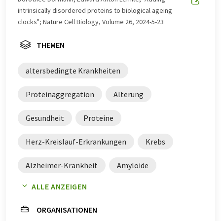
intrinsically disordered proteins to biological ageing
clocks"; Nature Cell Biology, Volume 26, 2024-5-23
THEMEN
altersbedingte Krankheiten
Proteinaggregation
Alterung
Gesundheit
Proteine
Herz-Kreislauf-Erkrankungen
Krebs
Alzheimer-Krankheit
Amyloide
ALLE ANZEIGEN
Protein-Fehlfaltung
ORGANISATIONEN
neurodegenerative Erkrankungen