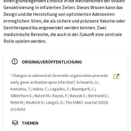
einen grundlegenden Einblick in die Mechanismen der viralen
Genaktivierung in infizierten Zellen. Dieses Wissen kann das
Design und die Herstellung von optimierten Adenoviren
ermöglichen: Viren, die als sichere und präzisere Vakzine oder
Gentherapeutika angewendet werden können. Zwei
medizinische Bereiche, die auch in der Zukunft eine zentrale
Rolle spielen werden.
ORIGINALVERÖFFENTLICHUNG
“Changes in adenoviral chromatin organization precede
early gene activation upon infection", Schwartz, U.;
Komatsu, T.; Huber, C.; Lagadec, F.; Baumgartl, C.;
Silberhorn E.; Nützel M.; Rayne, F.; Basyuk E.; Bertrand E.;
Rehli M.; Wodrich H.; Längst, G.; The EMBO Journal (2023)
e114162
THEMEN