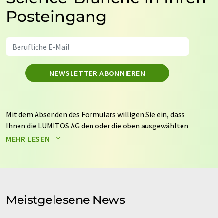
Posteingang
NEWSLETTER ABONNIEREN
Mit dem Absenden des Formulars willigen Sie ein, dass
Ihnen die LUMITOS AG den oder die oben ausgewählten
Newsletter per E-Mail zusendet. Ihre Daten werden
MEHR LESEN
nicht an Dritte weitergegeben. Die Speicherung und
Verarbeitung Ihrer Daten durch die LUMITOS AG erfolgt
auf Basis unserer
Datenschutzerklärung
. LUMITOS darf
Sie zum Zwecke der Werbung oder der Markt- und
Meinungsforschung per E-Mail kontaktieren. Ihre
Meistgelesene News
Einwilligung können Sie jederzeit ohne Angabe von
Gründen gegenüber der LUMITOS AG, Ernst-Augustin-