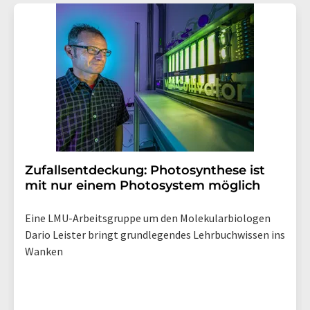
Str. 2, 12489 Berlin oder per E-Mail unter
widerruf@lumitos.com
mit Wirkung für die Zukunft
widerrufen. Zudem ist in jeder E-Mail ein Link zur
Abbestellung des entsprechenden Newsletters
enthalten.
Zufallsentdeckung: Photosynthese ist
mit nur einem Photosystem möglich
Eine LMU-Arbeitsgruppe um den Molekularbiologen
Dario Leister bringt grundlegendes Lehrbuchwissen ins
Wanken