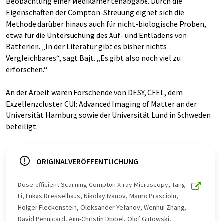
Beobachtung einer Medikamentenabgabe. Durch die
Eigenschaften der Compton-Streuung eignet sich die
Methode darüber hinaus auch für nicht-biologische Proben,
etwa für die Untersuchung des Auf- und Entladens von
Batterien. „In der Literatur gibt es bisher nichts
Vergleichbares“, sagt Bajt. „Es gibt also noch viel zu
erforschen.“
An der Arbeit waren Forschende von DESY, CFEL, dem
Exzellenzcluster CUI: Advanced Imaging of Matter an der
Universität Hamburg sowie der Universität Lund in Schweden
beteiligt.
ORIGINALVERÖFFENTLICHUNG
Dose-efficient Scanning Compton X-ray Microscopy; Tang
Li, Lukas Dresselhaus, Nikolay Ivanov, Mauro Prasciolu,
Holger Fleckenstein, Oleksander Yefanov, Wenhui Zhang,
David Pennicard, Ann-Christin Dippel, Olof Gutowski,