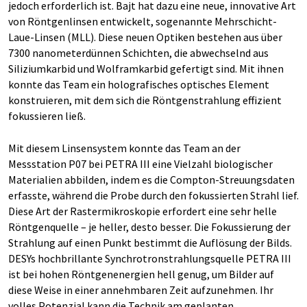
jedoch erforderlich ist. Bajt hat dazu eine neue, innovative Art
von Röntgenlinsen entwickelt, sogenannte Mehrschicht-
Laue-Linsen (MLL). Diese neuen Optiken bestehen aus über
7300 nanometerdünnen Schichten, die abwechselnd aus
Siliziumkarbid und Wolframkarbid gefertigt sind. Mit ihnen
konnte das Team ein holografisches optisches Element
konstruieren, mit dem sich die Röntgenstrahlung effizient
fokussieren ließ.
Mit diesem Linsensystem konnte das Team an der
Messstation P07 bei PETRA III eine Vielzahl biologischer
Materialien abbilden, indem es die Compton-Streuungsdaten
erfasste, während die Probe durch den fokussierten Strahl lief.
Diese Art der Rastermikroskopie erfordert eine sehr helle
Röntgenquelle – je heller, desto besser. Die Fokussierung der
Strahlung auf einen Punkt bestimmt die Auflösung der Bilds.
DESYs hochbrillante Synchrotronstrahlungsquelle PETRA III
ist bei hohen Röntgenenergien hell genug, um Bilder auf
diese Weise in einer annehmbaren Zeit aufzunehmen. Ihr
volles Potenzial kann die Technik am geplanten