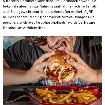
Autotaxin-Hemmern kann dabei im Tiermodell sowohl die
bekannte übermäßige Nahrungsaufnahme nach Fasten als
auch Übergewicht deutlich reduzieren. Der Artikel „AgRP
neurons control feeding behavior at cortical synapses via
peripherally-derived lysophospholipids“ wurde bei Nature
Metabolism veröffentlicht.