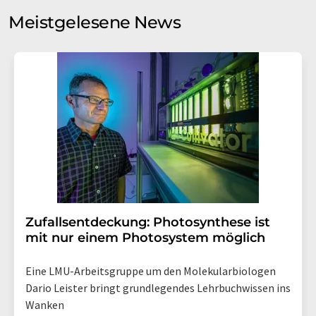
Meinungsforschung per E-Mail kontaktieren. Ihre
Meistgelesene News
Einwilligung können Sie jederzeit ohne Angabe von
Gründen gegenüber der LUMITOS AG, Ernst-Augustin-
Str. 2, 12489 Berlin oder per E-Mail unter
widerruf@lumitos.com
mit Wirkung für die Zukunft
widerrufen. Zudem ist in jeder E-Mail ein Link zur
Abbestellung des entsprechenden Newsletters
enthalten.
Zufallsentdeckung: Photosynthese ist
mit nur einem Photosystem möglich
Eine LMU-Arbeitsgruppe um den Molekularbiologen
Dario Leister bringt grundlegendes Lehrbuchwissen ins
Wanken