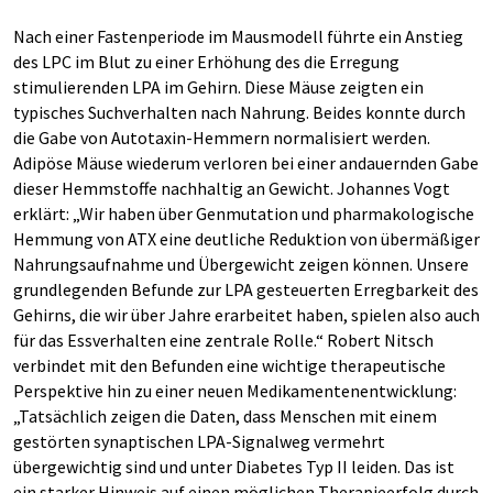
Nach einer Fastenperiode im Mausmodell führte ein Anstieg
des LPC im Blut zu einer Erhöhung des die Erregung
stimulierenden LPA im Gehirn. Diese Mäuse zeigten ein
typisches Suchverhalten nach Nahrung. Beides konnte durch
die Gabe von Autotaxin-Hemmern normalisiert werden.
Adipöse Mäuse wiederum verloren bei einer andauernden Gabe
dieser Hemmstoffe nachhaltig an Gewicht. Johannes Vogt
erklärt: „Wir haben über Genmutation und pharmakologische
Hemmung von ATX eine deutliche Reduktion von übermäßiger
Nahrungsaufnahme und Übergewicht zeigen können. Unsere
grundlegenden Befunde zur LPA gesteuerten Erregbarkeit des
Gehirns, die wir über Jahre erarbeitet haben, spielen also auch
für das Essverhalten eine zentrale Rolle.“ Robert Nitsch
verbindet mit den Befunden eine wichtige therapeutische
Perspektive hin zu einer neuen Medikamentenentwicklung:
„Tatsächlich zeigen die Daten, dass Menschen mit einem
gestörten synaptischen LPA-Signalweg vermehrt
übergewichtig sind und unter Diabetes Typ II leiden. Das ist
ein starker Hinweis auf einen möglichen Therapieerfolg durch