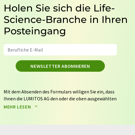
Holen Sie sich die Life-
Science-Branche in Ihren
Posteingang
NEWSLETTER ABONNIEREN
Mit dem Absenden des Formulars willigen Sie ein, dass
Ihnen die LUMITOS AG den oder die oben ausgewählten
Newsletter per E-Mail zusendet. Ihre Daten werden
MEHR LESEN
nicht an Dritte weitergegeben. Die Speicherung und
Verarbeitung Ihrer Daten durch die LUMITOS AG erfolgt
auf Basis unserer
Datenschutzerklärung
. LUMITOS darf
Sie zum Zwecke der Werbung oder der Markt- und