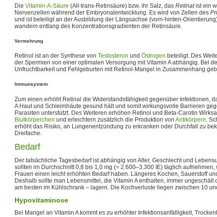
Die
Vitamin-A-Säure
(All-trans-Retinsäure) bzw. ihr Salz, das
Retinat
ist ein 
Nervenzellen während der Embryonalentwicklung. Es wird von Zellen des
Pr
und ist beteiligt an der Ausbildung der Längsachse (vorn-hinten-Orientierun
wandern
entlang des Konzentrationsgradienten der Retinsäure.
Vermehrung
Retinol ist an der Synthese von
Testosteron
und
Östrogen
beteiligt. Des Wei
der Spermien von einer optimalen Versorgung mit Vitamin A abhängig. Bei 
Unfruchtbarkeit und Fehlgeburten mit Retinol-Mangel in Zusammenhang geb
Immunsystem
Zum einen erhöht Retinal die Widerstandsfähigkeit gegenüber Infektionen, da
A Haut und Schleimhäute gesund hält und somit wirkungsvolle Barrieren geg
Parasiten unterstützt. Des Weiteren erhöhen Retinol und Beta-Carotin Wirks
Blutkörperchen
und erleichtern zusätzlich die Produktion von
Antikörpern
. Sc
erhöht das Risiko, an Lungenentzündung zu erkranken oder Durchfall zu b
Dreifache.
Bedarf
Der tatsächliche Tagesbedarf ist abhängig von Alter, Geschlecht und Lebe
sollten im Durchschnitt 0,8 bis 1,0 mg (= 2.600–3.300 IE) täglich aufnehme
Frauen einen leicht erhöhten Bedarf haben. Längeres Kochen, Sauerstoff und
Deshalb sollte man Lebensmittel, die Vitamin A enthalten, immer ungeschält 
am besten im Kühlschrank – lagern. Die Kochverluste liegen zwischen 10 un
Hypovitaminose
Bei Mangel an Vitamin A kommt es zu erhöhter Infektionsanfälligkeit, Trocken