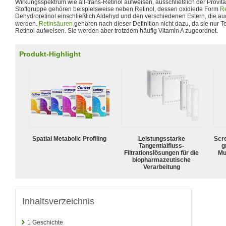
Wirkungsspektrum wie all-trans-Retinol aufweisen, ausschließlich der Provit
Stoffgruppe gehören beispielsweise neben Retinol, dessen oxidierte Form
Re
Dehydroretinol einschließlich Aldehyd und den verschiedenen Estern, die au
werden.
Retinsäuren
gehören nach dieser Definition nicht dazu, da sie nur Te
Retinol aufweisen. Sie werden aber trotzdem häufig Vitamin A zugeordnet.
Produkt-Highlight
Spatial Metabolic Profiling
Leistungsstarke
Scr
Tangentialfluss-
g
Filtrationslösungen für die
Mu
biopharmazeutische
Verarbeitung
Inhaltsverzeichnis
1
Geschichte