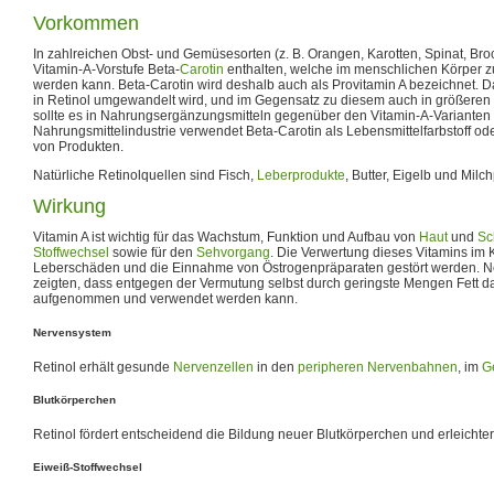
Vorkommen
In zahlreichen Obst- und Gemüsesorten (z. B. Orangen, Karotten, Spinat, Broc
Vitamin-A-Vorstufe Beta-
Carotin
enthalten, welche im menschlichen Körper 
werden kann. Beta-Carotin wird deshalb auch als Provitamin A bezeichnet. D
in Retinol umgewandelt wird, und im Gegensatz zu diesem auch in größeren M
sollte es in Nahrungsergänzungsmitteln gegenüber den Vitamin-A-Variante
Nahrungsmittelindustrie verwendet Beta-Carotin als Lebensmittelfarbstoff od
von Produkten.
Natürliche Retinolquellen sind Fisch,
Leberprodukte
, Butter, Eigelb und Milc
Wirkung
Vitamin A ist wichtig für das Wachstum, Funktion und Aufbau von
Haut
und
Sc
Stoffwechsel
sowie für den
Sehvorgang
. Die Verwertung dieses Vitamins im
Leberschäden und die Einnahme von Östrogenpräparaten gestört werden. 
zeigten, dass entgegen der Vermutung selbst durch geringste Mengen Fett d
aufgenommen und verwendet werden kann.
Nervensystem
Retinol erhält gesunde
Nervenzellen
in den
peripheren Nervenbahnen
, im
G
Blutkörperchen
Retinol fördert entscheidend die Bildung neuer Blutkörperchen und erleichte
Eiweiß-Stoffwechsel