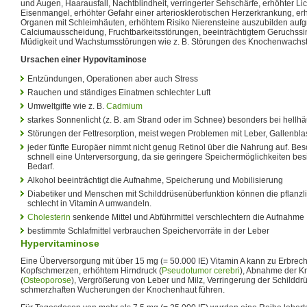
und Augen, Haarausfall, Nachtblindheit, verringerter Sehschärfe, erhöhter Lic
Eisenmangel, erhöhter Gefahr einer arteriosklerotischen Herzerkrankung, er
Organen mit Schleimhäuten, erhöhtem Risiko Nierensteine auszubilden aufg
Calciumausscheidung, Fruchtbarkeitsstörungen, beeinträchtigtem Geruchssinn
Müdigkeit und Wachstumsstörungen wie z. B. Störungen des Knochenwachst
Ursachen einer Hypovitaminose
Entzündungen, Operationen aber auch Stress
Rauchen und ständiges Einatmen schlechter Luft
Umweltgifte wie z. B.
Cadmium
starkes Sonnenlicht (z. B. am Strand oder im Schnee) besonders bei hell
Störungen der Fettresorption, meist wegen Problemen mit Leber, Gallenbl
jeder fünfte Europäer nimmt nicht genug Retinol über die Nahrung auf. Bes
schnell eine Unterversorgung, da sie geringere Speichermöglichkeiten be
Bedarf.
Alkohol beeinträchtigt die Aufnahme, Speicherung und Mobilisierung
Diabetiker und Menschen mit Schilddrüsenüberfunktion können die pflanz
schlecht in Vitamin A umwandeln.
Cholesterin
senkende Mittel und Abführmittel verschlechtern die Aufnahme
bestimmte Schlafmittel verbrauchen Speichervorräte in der Leber
Hypervitaminose
Eine Überversorgung mit über 15 mg (= 50.000 IE) Vitamin A kann zu Erbrech
Kopfschmerzen, erhöhtem Hirndruck (
Pseudotumor cerebri
), Abnahme der 
(
Osteoporose
), Vergrößerung von Leber und Milz, Verringerung der Schilddrü
schmerzhaften Wucherungen der Knochenhaut führen.