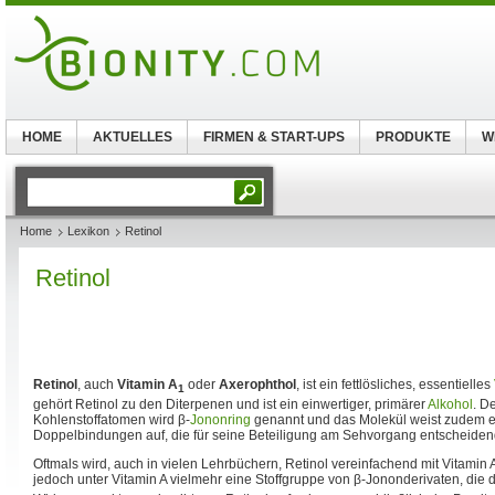
HOME
AKTUELLES
FIRMEN & START-UPS
PRODUKTE
W
Home
Lexikon
Retinol
Retinol
Retinol
, auch
Vitamin A
oder
Axerophthol
, ist ein fettlösliches, essentielles
1
gehört Retinol zu den Diterpenen und ist ein einwertiger, primärer
Alkohol
. D
Kohlenstoffatomen wird β-
Jononring
genannt und das Molekül weist zudem ei
Doppelbindungen auf, die für seine Beteiligung am Sehvorgang entscheiden
Oftmals wird, auch in vielen Lehrbüchern, Retinol vereinfachend mit Vitamin 
jedoch unter Vitamin A vielmehr eine Stoffgruppe von β-Jononderivaten, die 