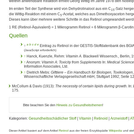
weithin anwendbare Reaktion erhielt Georg Wittig im Jahre 1978 den Nobelp
Im ersten Teil der Synthese wird von Dehydrolinalool aus ein C
-Salz herges
15
die Wittig-Reaktion mit einem C
-Acetat, welches aus Dimethoxyaceton herges
5
Dieses kann über mehrere weitere Schritte in das Retinol umgewandelt werd
1 RE (Retinol-Äquivalent) = 1 Mikrogramm Retinol = 6 Mikrogramm β-Carotin
Quellen
a
b
c
d
e
↑
Eintrag zu Retinol in der GESTIS-Stoffdatenbank des BG
(JavaScript erforderlich)
↑
Hanck, Kuenzle, Rehm:
Vitamin A
. Blackwell Wissensch., Berlin, 
↑
Anonym:
Vitamin A: Toxicity from Supplements
In:
Medical Sciences
Information Associates, Ltd.
↑
Dietrich Mebs:
Gifttiere – Ein Handbuch für Biologen, Toxikologen
Wissenschaftliche Verlagsgesellschaft mbH, Stuttgart 1992; Seite 1
McCollum & Davis (1913):
The necessity of certain lipids during growth.
In:
175.
Bitte beachten Sie den
Hinweis zu Gesundheitsthemen
!
Kategorien:
Gesundheitsschädlicher Stoff
|
Vitamin
|
Retinoid
|
Arzneistoff
|
A
Dieser Artikel basiert auf dem Artikel
Retinol
aus der freien Enzyklopädie
Wikipedia
und steh