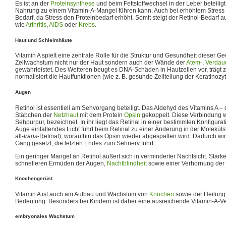
Es ist an der
Proteinsynthese
und beim Fettstoffwechsel in der Leber beteiligt
Nahrung zu einem Vitamin-A-Mangel führen kann. Auch bei erhöhtem Stress e
Bedarf, da Stress den Proteinbedarf erhöht. Somit steigt der Retinol-Bedarf
wie
Arthritis
,
AIDS
oder
Krebs
.
Haut und Schleimhäute
Vitamin A spielt eine zentrale Rolle für die Struktur und Gesundheit dieser 
Zellwachstum nicht nur der Haut sondern auch der Wände der
Atem-
,
Verdau
gewährleistet. Des Weiteren beugt es DNA-Schäden in Hautzellen vor, trägt 
normalisiert die Hautfunktionen (wie z. B. gesunde Zellteilung der Keratinozy
Augen
Retinol ist essentiell am Sehvorgang beteiligt. Das Aldehyd des Vitamins A –
Stäbchen der
Netzhaut
mit dem Protein
Opsin
gekoppelt. Diese Verbindung w
Sehpurpur, bezeichnet. In ihr liegt das Retinal in einer bestimmten Konfigurati
Auge einfallendes Licht führt beim Retinal zu einer Änderung in der Molekülst
all-
trans
-Retinal), woraufhin das Opsin wieder abgespalten wird. Dadurch wi
Gang gesetzt, die letzten Endes zum Sehnerv führt.
Ein geringer Mangel an Retinol äußert sich in verminderter Nachtsicht. Stärk
schnelleren Ermüden der Augen,
Nachtblindheit
sowie einer Verhornung der
Knochengerüst
Vitamin A ist auch am Aufbau und Wachstum von
Knochen
sowie der Heilung
Bedeutung. Besonders bei Kindern ist daher eine ausreichende Vitamin-A-V
embryonales Wachstum