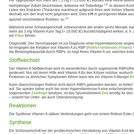
Für Tagesdosen von mehr als 7,5 mg (= 25.000 IE) wurden eine Reihe lebert
[3]
mehrjähriger Zufuhr beschrieben, teilweise mit Todesfolge
. In diesem Kont
Leber des Eisbären (
Thalarctos maritimus
) aufgrund ihres sehr hohen Vitami
deshalb von den Inuit nicht gegessen wird. Dies trifft in geringerem Maße auch
[4]
speziell verschiedene Robben, zu.
Während einer Schwangerschaft, insbesondere der ersten sechs Monate, ka
mehr als 3 mg Vitamin A pro Tag (= 10.000 IE) fruchtschädigend wirken, d. h
am
Fötus
führen.
Diagnostik: Der Serumspiegel ist zur Diagnose einer Hypervitaminose ungeeig
ist hingegen die Relation von Vitamin A zu RBP (
Retinol-bindendes Protein
).
die Bindungskapazität durch RBPs, so liegt freies Vitamin A vor, welches toxis
Stoffwechsel
Der Vitamin A Stoffwechsel wird im wesentlichen durch sogenannte RBPs(Ret
gesteuert. Nur mit deren Hilfe wird Vitamin A für den Körper nutzbar, wodurc
Proteinen zu ähnlichen Symptomen führen kann wie ein Vitamin A Mangel (
H
Kann überschüssiges Retinol nicht durch RBPs gebunden werden, so treten
auf. Sie spielen daher auch bei einer Hypervitaminose A eine entscheidende 
sogenannten
Zinkfinger
besitzen, ist das Spurenelement
Zink
wichtig für den
– sowohl bei Unter- als auch Überversorgung.
Reaktionen
Die Synthese Vitamin-A-aktiver Verbindungen geht von einem Retinol-Ester (
Synthese
Ein Schlüsselschritt bei der
großtechnischen Herstellung
von Vitamin A ist di