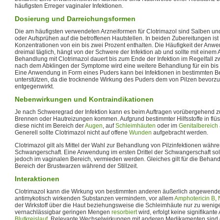
häufigsten Erreger vaginaler Infektionen.
Dosierung und Darreichungsformen
Die am häufigsten verwendeten Arzneiformen für Clotrimazol sind Salben un
oder Aufsprühen auf die betroffenen Hautstellen. In beiden Zubereitungen ist d
Konzentrationen von ein bis zwei Prozent enthalten. Die Häufigkeit der Anwe
dreimal täglich, hängt von der Schwere der Infektion ab und sollte mit einem
Behandlung mit Clotrimazol dauert bis zum Ende der Infektion im Regelfall z
nach dem Abklingen der Symptome wird eine weitere Behandlung für ein bi
Eine Anwendung in Form eines Puders kann bei Infektionen in bestimmten 
unterstützen, da die trocknende Wirkung des Puders dem von Pilzen bevorzu
entgegenwirkt.
Nebenwirkungen und Kontraindikationen
Je nach Schweregrad der Infektion kann es beim Auftragen vorübergehend zu
Brennen oder Hautreizungen kommen. Aufgrund bestimmter Hilfsstoffe in flü
diese nicht im Bereich der
Augen
, auf
Schleimhäuten
oder im
Genitalbereich
Generell sollte Clotrimazol nicht auf offene
Wunden
aufgebracht werden.
Clotrimazol gilt als Mittel der Wahl zur Behandlung von Pilzinfektionen währ
Schwangerschaft. Eine Anwendung im ersten Drittel der Schwangerschaft sol
jedoch im vaginalen Bereich, vermieden werden. Gleiches gilt für die Behand
Bereich der Brustwarzen während der Stillzeit.
Interaktionen
Clotrimazol kann die Wirkung von bestimmten anderen äußerlich angewend
antimykotisch wirkenden Substanzen vermindern, vor allem
Amphotericin B
,
der Wirkstoff über die Haut beziehungsweise die Schleimhäute nur zu weniger
vernachlässigbar geringen Mengen
resorbiert
wird, erfolgt keine signifikant
Blutkreislauf
. Relevante Wechselwirkungen mit anderen Medikamenten sind 