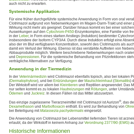
auch nicht zu erwarten.
Systemische Applikation
Für eine früher durchgeführte systemische Anwendung in Form von oral verabr
Clotrimazol aufgrund von Nebenwirkungen im Magen-Darm-Trakt und einer p
Wirkung nicht mehr als geeignet. Darüber hinaus kommt es bei einer solch
Auswirkungen auf den
Cytochrom-P450
-Enzymkomplex, eine Familie von f
in der
Leber
, in Form eines starken Anstiegs (Induktion) bestimmter Cytoch
insbesondere der Isoform CYP3A4. Durch diese Induktion erfolgt eine Abse
also der im Blut verfügbaren Konzentration, sowohl des Clotrimazols als auch
damit ein Verlust der Wirkung. Ebenso ist das verstärkte Auftreten von Nebe
Abbauprodukte möglich. Weitere beschriebene Nebenwirkungen nach orale
und
Depressionen
. Für die systemische Behandlung von Pilzinfektionen steh
verträgliche Alternativen zur Verfügung.
Anwendung in der Tiermedizin
In der
Veterinärmedizin
wird Clotrimazol ebenfalls topisch, also bei lokalen 
(
Dermatophytose
), und bei
Entzündungen
der
Maulschleimhaut
(
Stomatitis
) 
Der Wirkstoff wird vor allem bei
Kleintieren
und Reptilien angewendet. Das Mitte
nur selten kommt es zu lokalen
Hautreizungen
mit
Rötungen
, unter Umstän
Ödemen
und
Juckreiz
. In diesen Fällen ist das Mittel abzusetzen.
®
Das einzige zugelassene Tierarzneimittel mit Clotrimazol ist Aurizon
, das de
Dexamethason
und
Marbofloxacin
enthält. Es wird zur Behandlung von
Ohre
bei Beteiligung mit
Malassezia pachydermatis
eingesetzt.
Die Anwendung von Clotrimazol bei Lebensmittel liefernden Tieren ist arzneim
erlaubt, da der Wirkstoff in keinem Anhang zur
Verordnung 2377/90 (EWG)
au
Historische Informationen