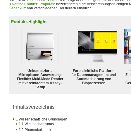
unter dem Markennamen Canesten
zugelassen. Es gehört in den meisten 
„Over the Counter“-Präparate
bezeichneten nicht verschreibungspflichtigen 
Generikum
von verschiedenen Herstellern erhältlich.
Produkt-Highlight
Unkomplizierte
Fortschrittliche Plattform
Mikroplatten-Auswertung:
für Datenmanagement und
Zel
Flexibler Multi-Mode Reader
Automatisierung von
mit vereinfachtem Assay-
Bioprozessen
Ge
Setup
Inhaltsverzeichnis
1
Wissenschaftliche Grundlagen
1.1
Wirkmechanismus
1.2
Pharmakokinetik