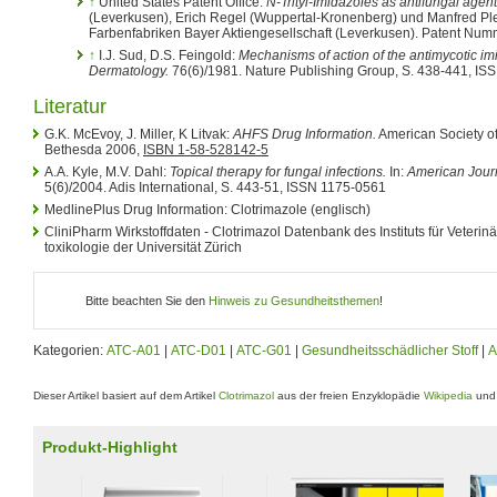
↑
United States Patent Office:
N-Trityl-Imidazoles as antifungal agent
(Leverkusen), Erich Regel (Wuppertal-Kronenberg) und Manfred Ple
Farbenfabriken Bayer Aktiengesellschaft (Leverkusen). Patent Numm
↑
I.J. Sud, D.S. Feingold:
Mechanisms of action of the antimycotic im
Dermatology.
76(6)/1981. Nature Publishing Group, S. 438-441, I
Literatur
G.K. McEvoy, J. Miller, K Litvak:
AHFS Drug Information.
American Society of
Bethesda 2006,
ISBN 1-58-528142-5
A.A. Kyle, M.V. Dahl:
Topical therapy for fungal infections.
In:
American Journ
5(6)/2004. Adis International, S. 443-51, ISSN 1175-0561
MedlinePlus Drug Information: Clotrimazole (englisch)
CliniPharm Wirkstoffdaten - Clotrimazol Datenbank des Instituts für Veteri
toxikologie der Universität Zürich
Bitte beachten Sie den
Hinweis zu Gesundheitsthemen
!
Kategorien:
ATC-A01
|
ATC-D01
|
ATC-G01
|
Gesundheitsschädlicher Stoff
|
A
Dieser Artikel basiert auf dem Artikel
Clotrimazol
aus der freien Enzyklopädie
Wikipedia
und 
Produkt-Highlight