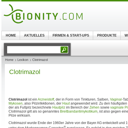
HOME
AKTUELLES
FIRMEN & START-UPS
PRODUKTE
W
Home
Lexikon
Clotrimazol
Clotrimazol
Clotrimazol
ist ein
Arzneistoff
, der in Form von Tinkturen, Salben,
Vaginal
-Ta
Mykosen
, also Pilzinfektionen, der
Haut
angewendet wird. Zu den häufigsten 
der als Fußpilz bezeichnete
Hautpilz
im Bereich der
Zehen
sowie
vaginale Pi
Clotrimazol gilt als so genanntes
Breitbandantimykotikum
, ist also gegen ein
Pilze wirksam.
Clotrimazol wurde Ende der 1960er Jahre von der Bayer AG entwickelt und 1
®