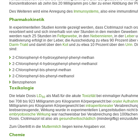
Konzentrationen ab zehn bis 20 Milligramm pro Liter zu einer Abtötung der Pi
Des Weiteren wird eine Anregung des
Immunsystems
, also eine immunstimul
Pharmakokinetik
In experimentellen Studien konnte gezeigt werden, dass Clotrimazol nach or
resorbiert wird und sich innerhalb von vier Stunden in den meisten Geweben 
werden nach 25 Stunden im
Fettgewebe
, in den
Nebennieren
, in der
Leber
u
Inaktivierung erfolgt in der Leber, die Ausscheidung zu etwa 90 Prozent über
Darm-Trakt
und damit über den
Kot
und zu etwa 10 Prozent über den
Urin
. D
sind:
2-Chlorophenyl-4-hydroxyphenyl-phenyl-methan
2-Chlorophenyl-4-hydroxyphenyl-phenyl-methanol
2-Chlorophenyl-bis-phenyl-methan
2-Chlorophenyl-bis-phenyl-methanol
Benzophenon
Toxikologie
Die letale Dosis
LD
als Maß für die akute
Toxizität
bei einmaliger Aufnahme 
50
bei 708 bis 923 Milligramm pro Kilogramm Körpergewicht bei
oraler Aufnah
Milligramm pro Kilogramm Körpergewicht bei
intraperitonealer
Verabreichun
krebserzeugende, Wirkung wurde in experimentellen Langzeitstudien nicht b
embryotoxische Wirkung
war nachweisbar bei Verabreichung des 100fachen 
Dosis. Clotrimazol ist also als
gesundheitsschädlich
(mindergiftig) einzustufe
Zum Übertritt in die
Muttermilch
liegen keine Angaben vor.
Chemie