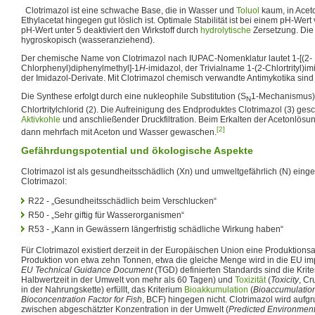
Clotrimazol ist eine schwache Base, die in Wasser und
Toluol
kaum, in Acet
Ethylacetat hingegen gut löslich ist. Optimale Stabilität ist bei einem pH-Wert 
pH-Wert unter 5 deaktiviert den Wirkstoff durch
hydrolytische
Zersetzung. Die
hygroskopisch (wasseranziehend).
Der chemische Name von Clotrimazol nach IUPAC-Nomenklatur lautet 1-[(2-
Chlorphenyl)diphenylmethyl]-1
H
-imidazol, der Trivialname 1-(2-Chlortrityl)i
der Imidazol-Derivate. Mit Clotrimazol chemisch verwandte Antimykotika sin
Die Synthese erfolgt durch eine nukleophile Substitution (S
1-Mechanismus) 
N
Chlortritylchlorid (2). Die Aufreinigung des Endproduktes Clotrimazol (3) ge
Aktivkohle
und anschließender Druckfiltration. Beim Erkalten der Acetonlösung 
[2]
dann mehrfach mit Aceton und Wasser gewaschen.
Gefährdungspotential und ökologische Aspekte
Clotrimazol ist als gesundheitsschädlich (Xn) und umweltgefährlich (N) einges
Clotrimazol:
R22 - „Gesundheitsschädlich beim Verschlucken“
R50 - „Sehr giftig für Wasserorganismen“
R53 - „Kann in Gewässern längerfristig schädliche Wirkung haben“
Für Clotrimazol existiert derzeit in der Europäischen Union eine Produktionsa
Produktion von etwa zehn Tonnen, etwa die gleiche Menge wird in die EU im
EU Technical Guidance Document
(TGD) definierten Standards sind die Krite
Halbwertzeit in der Umwelt von mehr als 60 Tagen) und
Toxizität
(
Toxicity
, Cr
in der Nahrungskette) erfüllt, das Kriterium
Bioakkumulation
(
Bioaccumulatio
Bioconcentration Factor for Fish
, BCF) hingegen nicht. Clotrimazol wird aufg
zwischen abgeschätzter Konzentration in der Umwelt (
Predicted Environment