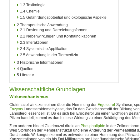
1.3
Toxikologie
1.4
Chemie
1.5
Gefährdungspotential und ökologische Aspekte
2
Therapeutische Anwendung
2.1
Dosierung und Darreichungsformen
2.2
Nebenwirkungen und Kontraindikationen
2.3
Interaktionen
2.4
Systemische Applikation
2.5
Anwendung in der Tiermedizin
3
Historische Informationen
4
Quellen
5
Literatur
Wissenschaftliche Grundlagen
Wirkmechanismus
Clotrimazol wirkt zum einen über die Hemmung der
Ergosterol
-Synthese, sp
Enzyms
Lanosteroldemethylase, das für den Zwischenschritt der Bildung von
Lanosterol essentiell ist. Da es sich bei Ergosterol um einen wichtigen Besta
Pilzen handelt, kommt es durch diese Wirkung zu einer Schädigung des Me
Zum anderen bindet Clotrimazol direkt an
Phospholipide
in der Zellmembran 
Weg Störungen der Membranstruktur und eine Änderung der Permeabilität (D
Durch beide Wirkungen kommt es entweder zu einer Hemmung des Pilzwach
Konzentrationen von ein bis fünf Milligramm pro Liter (fungistatische Wirkun