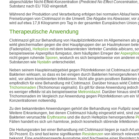
abgeschätzter Nicht-Effekt-Konzentration (
Predicted No Effect Concentration
Substanz nach EU TGD eingestuft.
Während der Produktion und Verarbeitung erfolgen bei normalen Ablauf ke
Freisetzungen von Clotrimazol in die Umwelt. Die Abgabe ins Abwasser, vor 
wird auf etwa 17,8 Kilogramm pro Tag in der gesamten Europäischen Union g
Therapeutische Anwendung
Clotrimazol gilt zur Behandlung von Hautpilzinfektionen im Allgemeinen als g
wirkt gleichermaßen gegen die drei Hauptgruppen der an Hautmykosen betei
(Fadenpilze),
Hefepilze
mit dem bekanntesten Vertreter
Candida albicans
, s
beispielsweise
Aspergillus fumigatus
, dem häufigsten Erreger der
Aspergillo
nicht gegen ruhende
Sporen
, wodurch es sich beispielsweise von anderen r
Substanzen wie
Nystatin
unterscheidet.
Neben seinem Haupteinsatzgebiet gegen Pilzinfektionen ist Clotrimazol auc
Bakterien wirksam, so dass es bei einigen durch Bakterien hervorgerufenen
wird, vor allem kombinierten Infektionen. Nicht alle gram-positiven Bakterien
empfindlich für eine Behandlung mit Clotrimazol. Darüber hinaus wirkt Clotri
Trichomonaden
(
Trichomonas vaginalis
). Es gilt für diese Anwendung jedoch 
es weniger effektiv ist als beispielsweise
Metronidazol
. Darüber hinaus sind 
Trichomonaden im Vergleich zur Anwendung gegen Pilzinfektionen um ein V
Konzentrationen notwendig.
Zu den bekanntesten Anwendungen gehört die Behandlung von Fußpilz sow
Weitere Erkrankungen, bei denen Clotrimazol häufig eingesetzt wird, sind zu
Bakterien verursachte
Erythrasma
und die durch Hefepilze hervorgerufene
Pi
Fällen handelt es sich um harmlose, jedoch kosmetisch störende Infektionen 
Die Heilungsraten bei einer Behandlung mit Clotrimazol liegen je nach Art und
90 Prozent. Es sind fast keine signifikanten
Resistenzen
von klinisch relevan
bekannt. Eine erwähnenswerte Ausnahme sind Nachweise einer Resistenz 