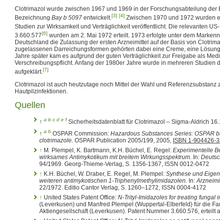
Clotrimazol wurde zwischen 1967 und 1969 in der Forschungsabteilung der 
[3]
[4]
Bezeichnung
Bay b 5097
entwickelt.
Zwischen 1970 und 1972 wurden ex
Studien zur Wirksamkeit und Verträglichkeit veröffentlicht. Die relevanten U
[6]
3.660.577
wurden am 2. Mai 1972 erteilt. 1973 erfolgte unter dem Marke
Deutschland die Zulassung der ersten Arzneimittel auf der Basis von Clotrima
zugelassenen Darreichungsformen gehörten dabei eine Creme, eine Lösung s
Jahre später kam es aufgrund der guten Verträglichkeit zur Freigabe als Me
Verschreibungspflicht. Anfang der 1980er Jahre wurde in mehreren Studien
[7]
aufgeklärt.
Clotrimazol ist auch heutzutage noch Mittel der Wahl und Referenzsubstanz
Hautpilzinfektionen.
Quellen
a
b
c
d
e
f
↑
Sicherheitsdatenblatt für Clotrimazol – Sigma-Aldrich 16
a
b
↑
OSPAR Commission:
Hazardous Substances Series: OSPAR 
clotrimazole.
OSPAR Publication 2005/199, 2005,
ISBN 1-904426-3
↑
M. Plempel, K. Bartmann, K.H. Büchel, E. Regel:
Experimentelle B
wirksames Antimykotikum mit breitem Wirkungsspektrum.
In:
Deutsc
94/1969. Georg-Thieme-Verlag, S. 1356-1367, ISSN 0012-0472
↑
K.H. Büchel, W. Draber, E. Regel, M. Plempel:
Synthese und Eigen
weiteren antimykotischen 1-Triphenylmethylimidazolen.
In:
Arzneimi
22/1972. Editio Cantor Verlag, S. 1260–1272, ISSN 0004-4172
↑
United States Patent Office:
N-Trityl-Imidazoles for treating fungal i
(Leverkusen) und Manfred Plempel (Wuppertal-Elberfeld) für die F
Aktiengesellschaft (Leverkusen). Patent Nummer 3.660.576, erteilt 