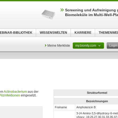
Screening und Aufreinigung 
Biomoleküle im Multi-Well-Pl
EBINAR-BIBLIOTHEK
WISSENSWELTEN
KARRIERE
THEMENWE
Meine Merkliste
my.bionity.com
Logi
nem
Actinobacterium
aus der
Strukturformel
Pilzinfektionen
eingesetzt.
Bezeichnungen
Freiname
Amphotericin B
3-(4-Amino-3,5-dihydroxy-6-met
yl)oxy- 19,25,27,30,31,33,35,37