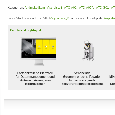
Kategorien:
Antimykotikum
|
Arzneistoff
|
ATC-A01
|
ATC-A07A
|
ATC-G01
|
AT
Dieser Artikel basiert auf dem Artikel
Amphotericin_B
aus der freien Enzyklopädie
Wikipedia
Produkt-Highlight
Fortschrittliche Plattform
Schonende
für Datenmanagement und
Gegenstromzentrifugation
Mik
Automatisierung von
für hervorragende
Bioprozessen
Zellverarbeitungsergebnisse
Sen