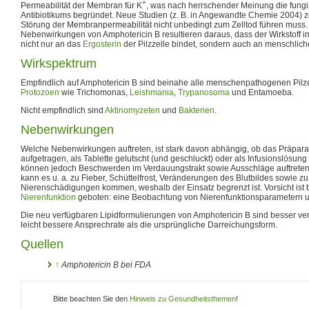
+
Permeabilität der Membran für K
, was nach herrschender Meinung die fung
Antibiotikums begründet. Neue Studien (z. B. in Angewandte Chemie 2004) ze
Störung der Membranpermeabilität nicht unbedingt zum Zelltod führen muss. 
Nebenwirkungen von Amphotericin B resultieren daraus, dass der Wirkstoff i
nicht nur an das
Ergosterin
der Pilzzelle bindet, sondern auch an menschlic
Wirkspektrum
Empfindlich auf Amphotericin B sind beinahe alle menschenpathogenen Pilz
Protozoen
wie Trichomonas,
Leishmania
,
Trypanosoma
und Entamoeba.
Nicht empfindlich sind
Aktinomyzeten
und
Bakterien
.
Nebenwirkungen
Welche Nebenwirkungen auftreten, ist stark davon abhängig, ob das Präpara
aufgetragen, als Tablette gelutscht (und geschluckt) oder als Infusionslösung
können jedoch Beschwerden im Verdauungstrakt sowie Ausschläge auftreten.
kann es u. a. zu Fieber, Schüttelfrost, Veränderungen des Blutbildes sowie z
Nierenschädigungen kommen, weshalb der Einsatz begrenzt ist. Vorsicht ist 
Nierenfunktion
geboten: eine Beobachtung von Nierenfunktionsparametern und
Die neu verfügbaren Lipidformulierungen von Amphotericin B sind besser ver
leicht bessere Ansprechrate als die ursprüngliche Darreichungsform.
Quellen
↑
Amphotericin B bei FDA
Bitte beachten Sie den
Hinweis zu Gesundheitsthemen
!