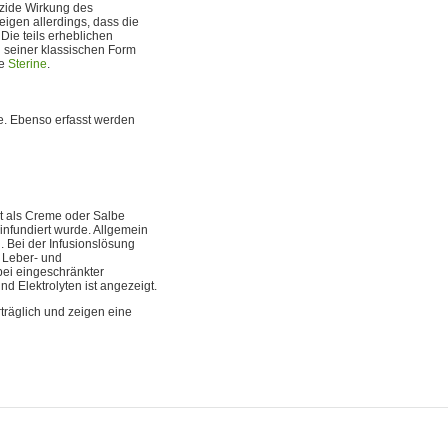
izide Wirkung des
igen allerdings, dass die
Die teils erheblichen
n seiner klassischen Form
he
Sterine
.
e. Ebenso erfasst werden
t als Creme oder Salbe
 infundiert wurde. Allgemein
 Bei der Infusionslösung
u Leber- und
bei eingeschränkter
 Elektrolyten ist angezeigt.
träglich und zeigen eine