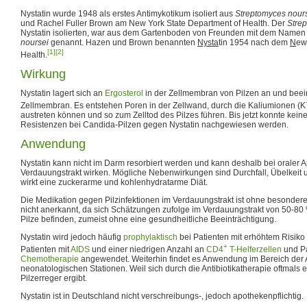
Nystatin wurde 1948 als erstes Antimykotikum isoliert aus
Streptomyces nour
und Rachel Fuller Brown am New York State Department of Health. Der
Stre
Nystatin isolierten, war aus dem Gartenboden von Freunden mit dem Name
noursei
genannt. Hazen und Brown benannten
Nysta
tin 1954 nach dem
N
e
[1]
[2]
Health.
Wirkung
Nystatin lagert sich an
Ergosterol
in der Zellmembran von Pilzen an und beeintr
Zellmembran. Es entstehen Poren in der Zellwand, durch die Kaliumionen (K
austreten können und so zum Zelltod des Pilzes führen. Bis jetzt konnte kein
Resistenzen bei Candida-Pilzen gegen Nystatin nachgewiesen werden.
Anwendung
Nystatin kann nicht im Darm resorbiert werden und kann deshalb bei oraler Ap
Verdauungstrakt wirken. Mögliche Nebenwirkungen sind Durchfall, Übelkeit 
wirkt eine zuckerarme und kohlenhydratarme Diät.
Die Medikation gegen Pilzinfektionen im Verdauungstrakt ist ohne besondere
nicht anerkannt, da sich Schätzungen zufolge im Verdauungstrakt von 50-8
Pilze befinden, zumeist ohne eine gesundheitliche Beeinträchtigung.
Nystatin wird jedoch häufig
prophylaktisch
bei Patienten mit erhöhtem Risiko f
+
Patienten mit
AIDS
und einer niedrigen Anzahl an
CD4
T-Helferzellen
und Pa
Chemotherapie
angewendet. Weiterhin findet es Anwendung im Bereich der A
neonatologischen Stationen. Weil sich durch die Antibiotikatherapie oftmals ei
Pilzerreger ergibt.
Nystatin ist in Deutschland nicht verschreibungs-, jedoch apothekenpflichtig.