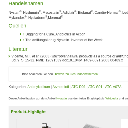
Handelsnamen
®
®
®
®
®
®
Nystan
, Nysfungin
, Mycostatin
, Adiclair
, Biofanal
, Candio-Hermal
, Le
®
®
®
Mykundex
, Nystaderm
,Moronal
Quellen
↑
Digging for a Cure. Antibiotics in Action.
↑
The antifungal drug Nystatin. Inventor of the Week.
Literatur
Vicente, M.F.
et al.
(2003):
Microbial natural products as a source of antifun
Bd. 9, S. 15-32. PMID 12691539 doi:10.1046/j.1469-0691.2003.00489.x
Bitte beachten Sie den
Hinweis zu Gesundheitsthemen
!
Kategorien:
Antimykotikum
|
Arzneistoff
|
ATC-D01
|
ATC-G01
|
ATC-A07A
Dieser Artikel basiert auf dem Artikel
Nystatin
aus der freien Enzyklopädie
Wikipedia
und ste
Produkt-Highlight