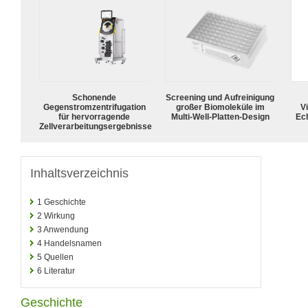
Schonende
Screening und Aufreinigung
Gegenstromzentrifugation
großer Biomoleküle im
Vi
für hervorragende
Multi-Well-Platten-Design
Ech
Zellverarbeitungsergebnisse
Inhaltsverzeichnis
1
Geschichte
2
Wirkung
3
Anwendung
4
Handelsnamen
5
Quellen
6
Literatur
Geschichte