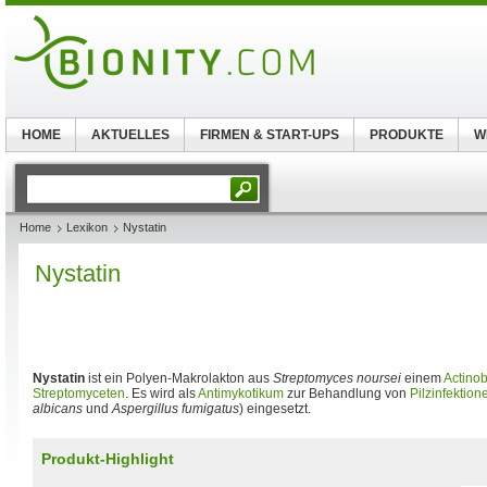
HOME
AKTUELLES
FIRMEN & START-UPS
PRODUKTE
W
Home
Lexikon
Nystatin
Nystatin
Nystatin
ist ein Polyen-Makrolakton aus
Streptomyces noursei
einem
Actinob
Streptomyceten
. Es wird als
Antimykotikum
zur Behandlung von
Pilzinfektion
albicans
und
Aspergillus fumigatus
) eingesetzt.
Produkt-Highlight