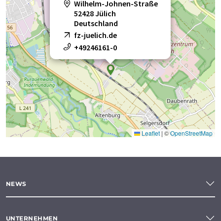
Wilhelm-Johnen-Straße
52428 Jülich
Deutschland
fz-juelich.de
+49246161-0
Leaflet
|
©
OpenStreetMap
NEWS
UNTERNEHMEN