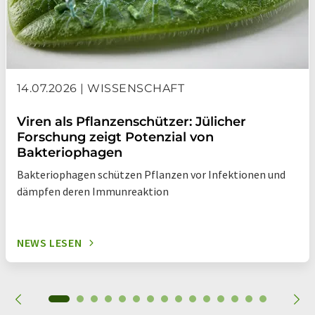
Computergeneration. Dabei verfolgen sie drei Konzepte: die
Ausnutzung des Elektronen-Spins als Informationseinheit,
innovative Architekturen aus bewährter Halbleitertechnik
und die Verknüpfung von elektronischen und biologischen
Systemen. Eine große Rolle in Jülich spielt die
Simulationsforschung an einem der größten Supercomputer
14.07.2026 | WISSENSCHAFT
weltweit.
Viren als Pflanzenschützer: Jülicher
Forschung zeigt Potenzial von
Bakteriophagen
Bakteriophagen schützen Pflanzen vor Infektionen und
dämpfen deren Immunreaktion
NEWS LESEN