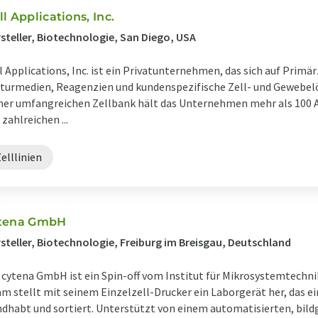
ll Applications, Inc.
steller, Biotechnologie, San Diego, USA
l Applications, Inc. ist ein Privatunternehmen, das sich auf Primä
turmedien, Reagenzien und kundenspezifische Zell- und Gewebelös
ner umfangreichen Zellbank hält das Unternehmen mehr als 100 Ar
 zahlreichen ...
elllinien
tena GmbH
steller, Biotechnologie, Freiburg im Breisgau, Deutschland
 cytena GmbH ist ein Spin-off vom Institut für Mikrosystemtechnik
m stellt mit seinem Einzelzell-Drucker ein Laborgerät her, das e
dhabt und sortiert. Unterstützt von einem automatisierten, bil