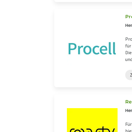
Pr
Her
Pro
für
Die
und 
Z
Re
Her
Für
bie