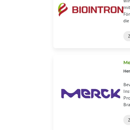
Wir
mit
För
die
Z
Me
Her
Bev
Ins
Pro
Bra
Z