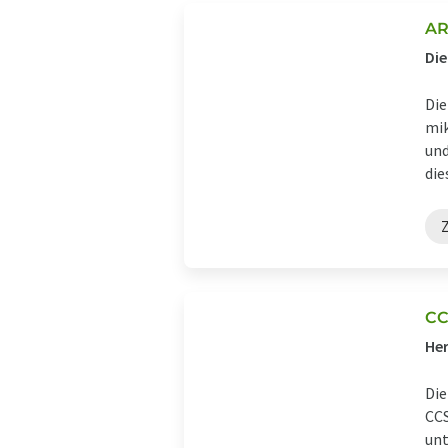
AR
Die
Die
mik
und
die
Z
CC
Her
Die
CCS
unt