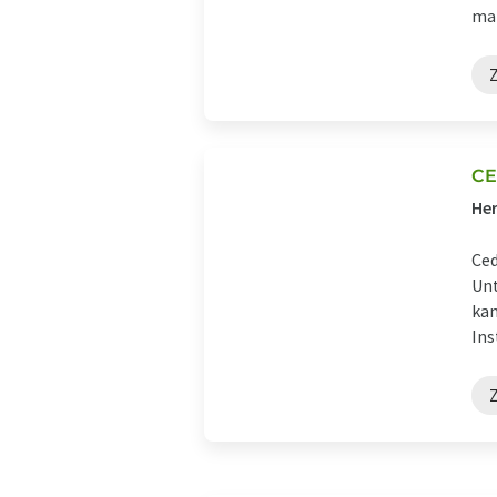
maß
Z
CE
Her
Ced
Unt
kan
Ins
Z