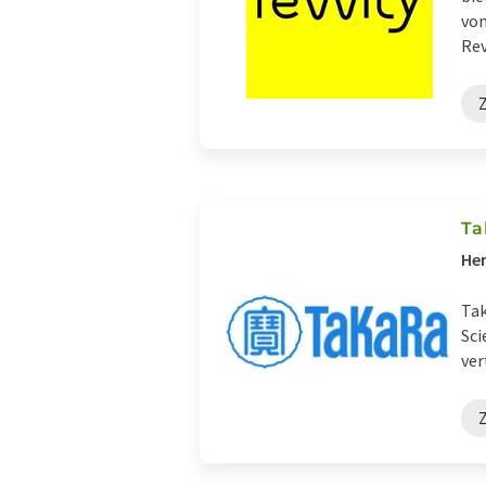
von
Revv
Z
Ta
Her
Tak
Sci
ver
Z