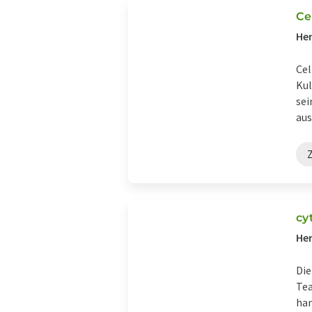
Ce
Her
Cel
Kul
sei
aus
Z
cy
Her
Die
Tea
han