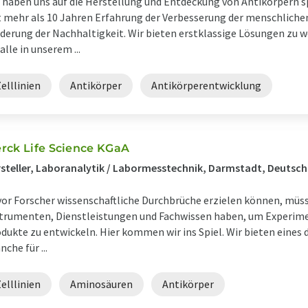
 haben uns auf die Herstellung und Entdeckung von Antikörpern s
 mehr als 10 Jahren Erfahrung der Verbesserung der menschliche
derung der Nachhaltigkeit. Wir bieten erstklassige Lösungen zu 
 alle in unserem ...
elllinien
Antikörper
Antikörperentwicklung
rck Life Science KGaA
steller, Laboranalytik / Labormesstechnik, Darmstadt, Deutsc
or Forscher wissenschaftliche Durchbrüche erzielen können, mü
trumenten, Dienstleistungen und Fachwissen haben, um Experim
dukte zu entwickeln. Hier kommen wir ins Spiel. Wir bieten eines 
nche für ...
elllinien
Aminosäuren
Antikörper