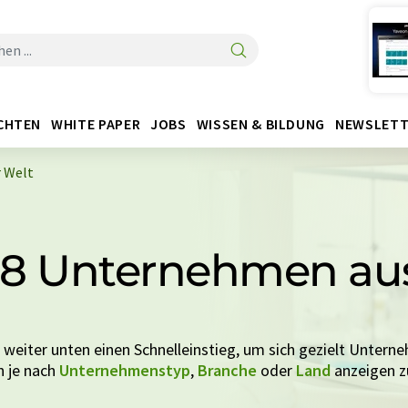
CHTEN
WHITE PAPER
JOBS
WISSEN & BILDUNG
NEWSLETT
r Welt
: 18 Unternehmen aus
e weiter unten einen Schnelleinstieg, um sich gezielt Untern
en je nach
Unternehmenstyp
,
Branche
oder
Land
anzeigen zu