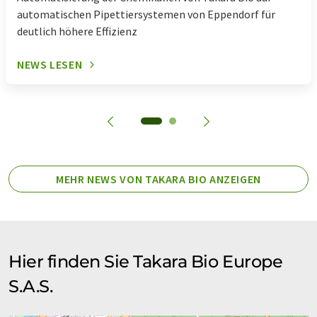
automatischen Pipettiersystemen von Eppendorf für
Polymerasemischungen
Polymerasen
deutlich höhere Effizienz
Protein-Expressionssysteme
NEWS LESEN
Real-Time-PCR Kits
shRNA
Taq-Polymerasen
Transfektionsreagenzien
Vektoren
MEHR NEWS VON TAKARA BIO ANZEIGEN
Virenexpressionskits
Yeast 2-Hybrid Systeme
Hier finden Sie Takara Bio Europe
Yeast One-Hybrid-Systeme
S.A.S.
Zellkulturreagenzien
Zelllinien