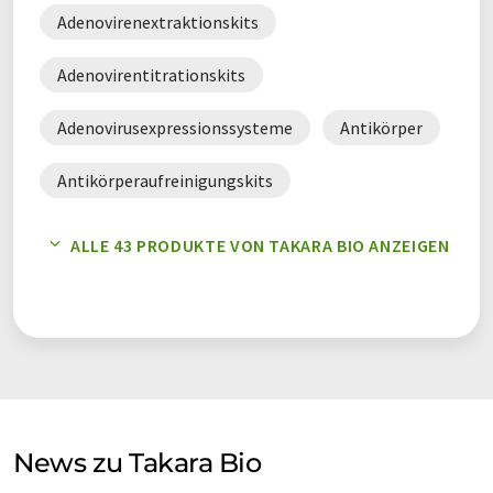
Lebensmittelforschung.
Adenovirenextraktionskits
Adenovirentitrationskits
Adenovirusexpressionssysteme
Antikörper
Antikörperaufreinigungskits
Apoptose Kits
Apoptose Reagenzien
ALLE 43 PRODUKTE VON TAKARA BIO ANZEIGEN
Baculovirus-Expressionssysteme
cDNA Synthese Kits
cDNA-Amplifikationskits
CRISPR/Cas9-Reagenzien
News zu Takara Bio