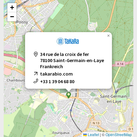
+
−
×
34 rue de la croix de fer
78100 Saint-Germain-en-Laye
Frankreich
takarabio.com
+33 1 39 04 68 80
Leaflet
|
©
OpenStreetMap