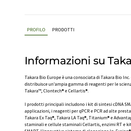
PROFILO
PRODOTTI
Informazioni su Taka
Takara Bio Europe è una consociata di Takara Bio Inc.
distribuisce un'ampia gamma di reagenti per le scien
Takara™, Clontech® e Cellartis®.
I prodotti principali includono i kit di sintesi cDNA S
applicazioni, i reagenti per qPCR e PCR ad alte prest
Takara Ex Taq®, Takara LA Taq®, Titanium® e Advantage
staminali e cellule staminali Cellartis, enzimi RT e kit
SMART, l'innovativo sistema di clonazione In-Fusion®,