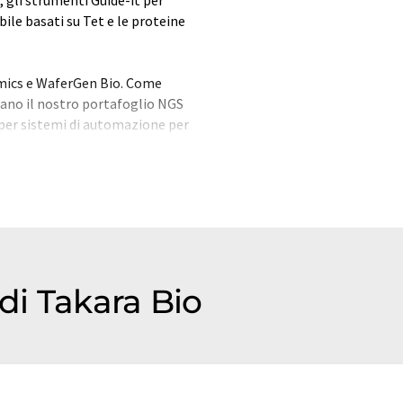
bile basati su Tet e le proteine
mics e WaferGen Bio. Come
iano il nostro portafoglio NGS
per sistemi di automazione per
 supporta applicazioni quali
, nonché analisi genetiche,
, studi sulle cellule staminali e
di Takara Bio