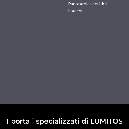
Panoramica dei libri
bianchi
I portali specializzati di LUMITOS