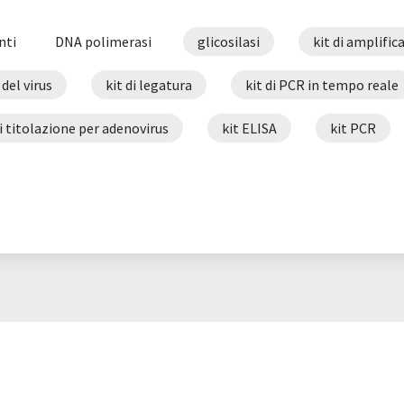
nti
DNA polimerasi
glicosilasi
kit di amplifi
 del virus
kit di legatura
kit di PCR in tempo reale
di titolazione per adenovirus
kit ELISA
kit PCR
r l'isolamento del DNA
kit per la sintesi di cDNA
lig
PCR
polimerasi
reagenti CRISPR/CAS9
rea
i per colture cellulari
reagenti per l'apoptosi
rea
one baculovirale
sistemi di clonazione
sistemi di 
temi di espressione proteica
Taq polimerasi
test 