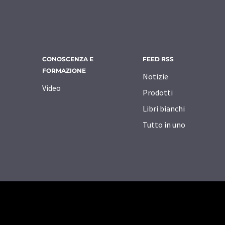
CONOSCENZA E
FEED RSS
FORMAZIONE
Notizie
Video
Prodotti
Libri bianchi
Tutto in uno