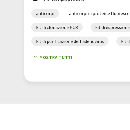
anticorpi
anticorpi di proteine fluoresce
kit di clonazione PCR
kit di espressione
kit di purificazione dell'adenovirus
kit 
kit per l'estrazione di adenovirus
kit pe
MOSTRA TUTTI
miscele di polimerasi
miscele master 
reagenti per citometria a flusso
reagent
siero fetale bovino
sistema di espressi
sistemi di espressione di adenovirus
sis