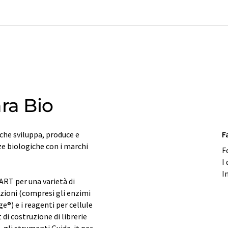
ra Bio
 che sviluppa, produce e
F
ze biologiche con i marchi
F
I
I
MART per una varietà di
azioni (compresi gli enzimi
®) e i reagenti per cellule
 di costruzione di librerie
 gli strumenti Guide-it per