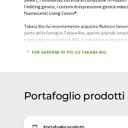
l'editing genico, i sistemi di espressione genica induci
fluorescenti Living Colors®.
Takara Bio ha recentemente acquisito Rubicon Geno
parte della famiglia Takara Bio, queste aziende ampl
e aggiungono attività di R&S, produzione e supporto 
applicazioni NGS e qPCR. Il portafoglio di Takara Bio
PER SAPERNE DI PIÙ SU TAKARA BIO
NGS, scoperta di geni, studi di regolazione e funzione
espressione e purificazione di proteine, editing genico
ricerca su piante e alimenti.
Portafoglio prodotti 
Portafoglio prodotti