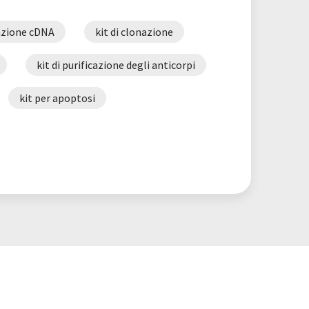
cazione cDNA
kit di clonazione
kit di purificazione degli anticorpi
kit per apoptosi
asi
linee cellulari
genti PCR
genti per la trasfezione
shRNA
espressione
del micoplasma
vettori