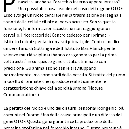
P
nascita, anche se l'orecchio interno appare intatto?
Una possibile causa risiede nel cosiddetto gene OTOF.
Esso svolge un ruolo centrale nella trasmissione dei segnali
sonori dalle cellule ciliate al nervo acustico. Senza questa
funzione, le informazioni acustiche non raggiungono il
cervello. I ricercatori del Centro tedesco per i primati -
Istituto Leibniz per la ricerca sui primati, del Centro medico
universitario di Gottinga e dell'Istituto Max Planck per le
scienze multidisciplinari hanno ora generato per la prima
volta uistitì in cui questo gene è stato eliminato con
precisione. Gli animali sono sani e si sviluppano
normalmente, ma sono sordi dalla nascita. Si tratta del primo
modello di primate che riproduce realisticamente le
caratteristiche chiave della sordità umana (Nature
Communications).
La perdita dell'udito è uno dei disturbi sensoriali congeniti più
comuni nell'uomo. Una delle cause principali è un difetto del
gene OTOF. Questo gene garantisce la produzione della
proteina otoferlina nell'orecchio interno. Questa proteina è