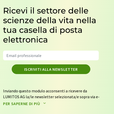
Ricevi il settore delle
scienze della vita nella
tua casella di posta
elettronica
ISCRIVITI ALLA NEWSLETTER
Inviando questo modulo acconsenti a ricevere da
LUMITOS AG la/le newsletter selezionata/e sopra via e-
mail. I tuoi dati non saranno trasmessi a terzi. I tuoi dati
PER SAPERNE DI PIÙ
saranno archiviati ed elaborati in conformità con le