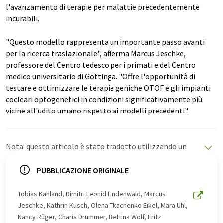
l'avanzamento di terapie per malattie precedentemente
incurabili.
"Questo modello rappresenta un importante passo avanti
per la ricerca traslazionale", afferma Marcus Jeschke,
professore del Centro tedesco per i primati e del Centro
medico universitario di Gottinga. "Offre l'opportunità di
testare e ottimizzare le terapie geniche OTOF e gli impianti
cocleari optogenetici in condizioni significativamente più
vicine all'udito umano rispetto ai modelli precedenti".
Nota: questo articolo è stato tradotto utilizzando un
sistema informatico senza intervento umano. LUMITOS
offre queste traduzioni automatiche per presentare una
PUBBLICAZIONE ORIGINALE
gamma più ampia di notizie attuali. Poiché questo
articolo è stato tradotto con traduzione automatica, è
Tobias Kahland, Dimitri Leonid Lindenwald, Marcus
possibile che contenga errori di vocabolario, sintassi o
Jeschke, Kathrin Kusch, Olena Tkachenko Eikel, Mara Uhl,
grammatica. L'articolo originale in Inglese può essere
Nancy Rüger, Charis Drummer, Bettina Wolf, Fritz