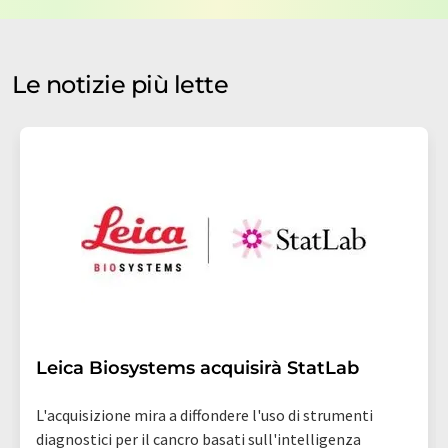
nostre
norme sulla protezione dei dati
. LUMITOS può
contattarti via e-mail per scopi pubblicitari o per
sondaggi di mercato e di opinione. Puoi revocare il tuo
consenso in qualsiasi momento senza fornire
Le notizie più lette
motivazioni a LUMITOS AG, Ernst-Augustin-Str. 2, 12489
Berlino, Germania o via e-mail all'indirizzo
revoke@lumitos.com
con effetto per il futuro. Inoltre,
ogni e-mail contiene un link per annullare l'iscrizione
alla newsletter corrispondente.
Leica Biosystems acquisirà StatLab
L'acquisizione mira a diffondere l'uso di strumenti
diagnostici per il cancro basati sull'intelligenza