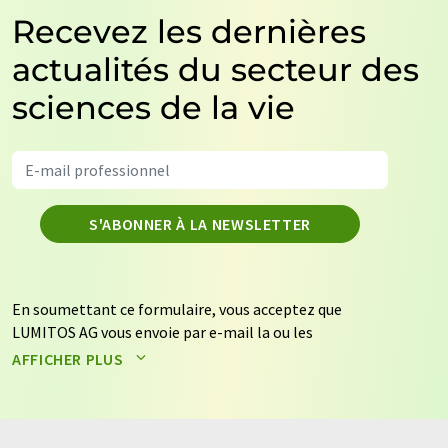
Recevez les dernières
actualités du secteur des
sciences de la vie
S'ABONNER À LA NEWSLETTER
En soumettant ce formulaire, vous acceptez que
LUMITOS AG vous envoie par e-mail la ou les
newsletters sélectionnées ci-dessus. Vos données ne
AFFICHER PLUS
seront pas transmises à des tiers. Vos données seront
stockées et traitées conformément à nos
règles de
protection des données
. LUMITOS peut vous contacter
par e-mail à des fins publicitaires ou d'études de marché