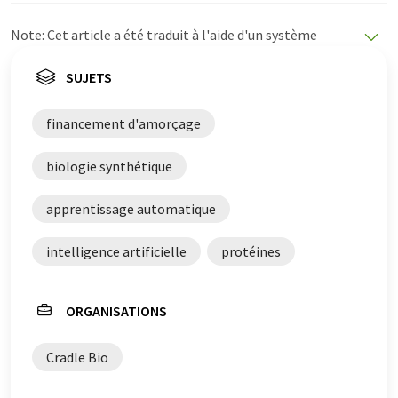
Note: Cet article a été traduit à l'aide d'un système
informatique sans intervention humaine. LUMITOS
propose ces traductions automatiques pour présenter
SUJETS
un plus large éventail d'actualités. Comme cet article a
été traduit avec traduction automatique, il est possible
financement d'amorçage
qu'il contienne des erreurs de vocabulaire, de syntaxe ou
de grammaire. L'article original dans Anglais peut être
biologie synthétique
trouvé
ici
.
apprentissage automatique
intelligence artificielle
protéines
ORGANISATIONS
Cradle Bio