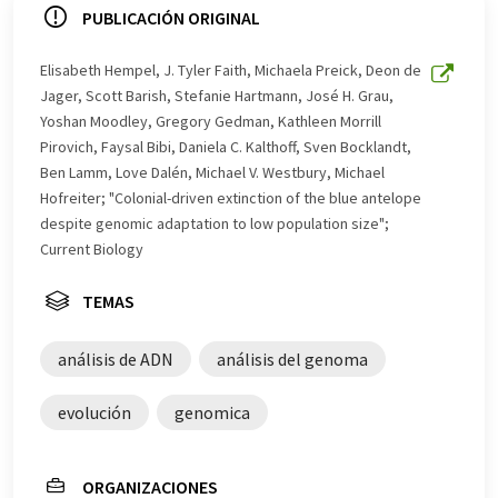
ofrece estas traducciones automáticas para presentar
PUBLICACIÓN ORIGINAL
una gama más amplia de noticias de actualidad. Como
este artículo ha sido traducido con traducción
Elisabeth Hempel, J. Tyler Faith, Michaela Preick, Deon de
automática, es posible que contenga errores de
Jager, Scott Barish, Stefanie Hartmann, José H. Grau,
vocabulario, sintaxis o gramática. El artículo original en
Yoshan Moodley, Gregory Gedman, Kathleen Morrill
Inglés se puede encontrar
aquí
.
Pirovich, Faysal Bibi, Daniela C. Kalthoff, Sven Bocklandt,
Ben Lamm, Love Dalén, Michael V. Westbury, Michael
Hofreiter; "Colonial-driven extinction of the blue antelope
despite genomic adaptation to low population size";
Current Biology
TEMAS
análisis de ADN
análisis del genoma
evolución
genomica
ORGANIZACIONES