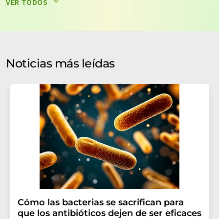
VER TODOS
datos no se facilitarán a terceros. El almacenamiento y
el procesamiento de sus datos se realiza sobre la base
de nuestra
política de protección de datos
. LUMITOS
puede ponerse en contacto con usted por correo
electrónico a efectos publicitarios o de investigación de
Noticias más leídas
mercado y opinión. Puede revocar en todo momento su
consentimiento sin efecto retroactivo y sin necesidad
de indicar los motivos informando por correo postal a
LUMITOS AG, Ernst-Augustin-Str. 2, 12489 Berlín
(Alemania) o por correo electrónico a
revoke@lumitos.com
. Además, en cada correo
electrónico se incluye un enlace para anular la
suscripción al boletín informativo correspondiente.
Cómo las bacterias se sacrifican para
que los antibióticos dejen de ser eficaces