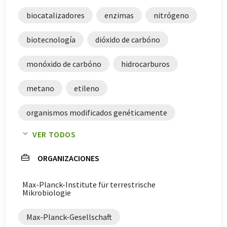
biocatalizadores
enzimas
nitrógeno
biotecnología
dióxido de carbóno
monóxido de carbóno
hidrocarburos
metano
etileno
organismos modificados genéticamente
VER TODOS
Rhodobacter capsulatus
bacterias púrpura
ORGANIZACIONES
clarificación de estructuras
Max-Planck-Institute für terrestrische
análisis estructurales
Mikrobiologie
microscopía crioelectrónica
bacterias
Max-Planck-Gesellschaft