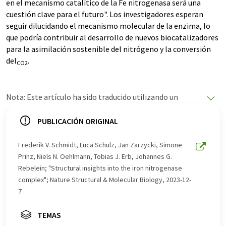
en el mecanismo catalítico de la Fe nitrogenasa será una
cuestión clave para el futuro". Los investigadores esperan
seguir dilucidando el mecanismo molecular de la enzima, lo
que podría contribuir al desarrollo de nuevos biocatalizadores
para la asimilación sostenible del nitrógeno y la conversión
del
.
CO2
Nota: Este artículo ha sido traducido utilizando un
sistema informático sin intervención humana. LUMITOS
ofrece estas traducciones automáticas para presentar
PUBLICACIÓN ORIGINAL
una gama más amplia de noticias de actualidad. Como
este artículo ha sido traducido con traducción
Frederik V. Schmidt, Luca Schulz, Jan Zarzycki, Simone
automática, es posible que contenga errores de
Prinz, Niels N. Oehlmann, Tobias J. Erb, Johannes G.
vocabulario, sintaxis o gramática. El artículo original en
Rebelein; "Structural insights into the iron nitrogenase
Inglés se puede encontrar
aquí
.
complex"; Nature Structural & Molecular Biology, 2023-12-
7
TEMAS