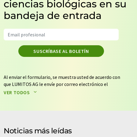
ciencias biológicas en su
bandeja de entrada
SUSCRÍBASE AL BOLETÍN
Al enviar el formulario, se muestra usted de acuerdo con
que LUMITOS AG le envíe por correo electrónico el
boletín o boletines seleccionados anteriormente. Sus
VER TODOS
datos no se facilitarán a terceros. El almacenamiento y
el procesamiento de sus datos se realiza sobre la base
de nuestra
política de protección de datos
. LUMITOS
puede ponerse en contacto con usted por correo
electrónico a efectos publicitarios o de investigación de
Noticias más leídas
mercado y opinión. Puede revocar en todo momento su