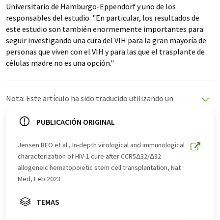
Universitario de Hamburgo-Eppendorf y uno de los
responsables del estudio. "En particular, los resultados de
este estudio son también enormemente importantes para
seguir investigando una cura del VIH para la gran mayoría de
personas que viven con el VIH y para las que el trasplante de
células madre no es una opción."
Nota: Este artículo ha sido traducido utilizando un
sistema informático sin intervención humana. LUMITOS
ofrece estas traducciones automáticas para presentar
PUBLICACIÓN ORIGINAL
una gama más amplia de noticias de actualidad. Como
este artículo ha sido traducido con traducción
Jensen BEO et al., In-depth virological and immunological
automática, es posible que contenga errores de
characterization of HIV-1 cure after CCR5Δ32/Δ32
vocabulario, sintaxis o gramática. El artículo original en
allogeneic hematopoietic stem cell transplantation, Nat
Inglés se puede encontrar
aquí
.
Med, Feb 2023
TEMAS