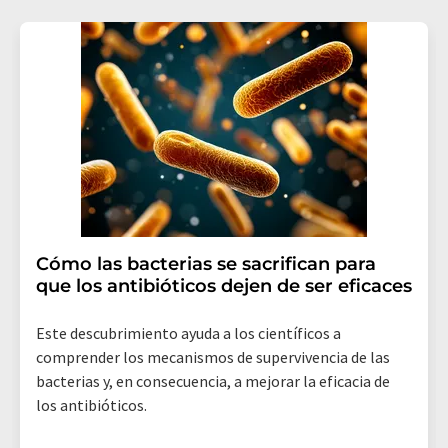
consentimiento sin efecto retroactivo y sin necesidad
de indicar los motivos informando por correo postal a
LUMITOS AG, Ernst-Augustin-Str. 2, 12489 Berlín
(Alemania) o por correo electrónico a
revoke@lumitos.com
. Además, en cada correo
electrónico se incluye un enlace para anular la
suscripción al boletín informativo correspondiente.
Cómo las bacterias se sacrifican para
que los antibióticos dejen de ser eficaces
Este descubrimiento ayuda a los científicos a
comprender los mecanismos de supervivencia de las
bacterias y, en consecuencia, a mejorar la eficacia de
los antibióticos.