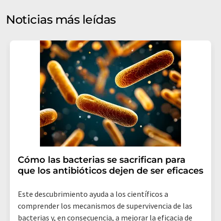
puede ponerse en contacto con usted por correo
electrónico a efectos publicitarios o de investigación de
Noticias más leídas
mercado y opinión. Puede revocar en todo momento su
consentimiento sin efecto retroactivo y sin necesidad
de indicar los motivos informando por correo postal a
LUMITOS AG, Ernst-Augustin-Str. 2, 12489 Berlín
(Alemania) o por correo electrónico a
revoke@lumitos.com
. Además, en cada correo
electrónico se incluye un enlace para anular la
suscripción al boletín informativo correspondiente.
Cómo las bacterias se sacrifican para
que los antibióticos dejen de ser eficaces
Este descubrimiento ayuda a los científicos a
comprender los mecanismos de supervivencia de las
bacterias y, en consecuencia, a mejorar la eficacia de