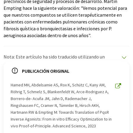
preclínicos de seguridad y procesos de desarrollo. Martin
Empting hace la siguiente valoración: "Vemos potencial para
que nuestros compuestos se utilicen terapéuticamente en
pacientes con enfermedades pulmonares crónicas como
fibrosis quística o bronquiectasias e infecciones por P.
aeruginosa asociadas dentro de unos años".
Nota: Este artículo ha sido traducido utilizando un
sistema informático sin intervención humana. LUMITOS
ofrece estas traducciones automáticas para presentar
PUBLICACIÓN ORIGINAL
una gama más amplia de noticias de actualidad. Como
este artículo ha sido traducido con traducción
Hamed MH, Abdelsamie AS, Rox K, Schütz C, Kany AM,
automática, es posible que contenga errores de
Röhrig T, Schmelz S, Blankenfeldt W, Arce-Rodriguez A,
vocabulario, sintaxis o gramática. El artículo original en
Borrero-de- Acuña JM, Jahn D, Rademacher J,
Inglés se puede encontrar
aquí
.
Ringshausen FC, Cramer N, Tümmler B, Hirsch AKH,
Hartmann RW & Empting M: Towards Translation of PqsR
Inverse Agonists: From in vitro Efficacy Optimization to in
vivo Proof-of-Principle. Advanced Science, 2023