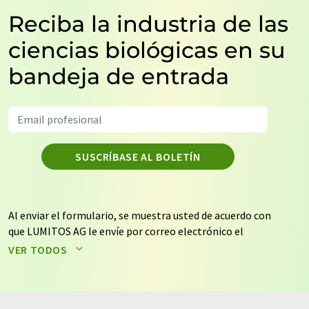
Reciba la industria de las
ciencias biológicas en su
bandeja de entrada
SUSCRÍBASE AL BOLETÍN
Al enviar el formulario, se muestra usted de acuerdo con
que LUMITOS AG le envíe por correo electrónico el
boletín o boletines seleccionados anteriormente. Sus
VER TODOS
datos no se facilitarán a terceros. El almacenamiento y
el procesamiento de sus datos se realiza sobre la base
de nuestra
política de protección de datos
. LUMITOS