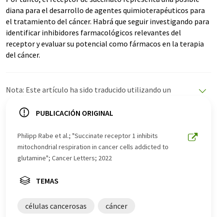
diana para el desarrollo de agentes quimioterapéuticos para
el tratamiento del cáncer. Habrá que seguir investigando para
identificar inhibidores farmacológicos relevantes del
receptor y evaluar su potencial como fármacos en la terapia
del cáncer.
Nota: Este artículo ha sido traducido utilizando un
sistema informático sin intervención humana. LUMITOS
ofrece estas traducciones automáticas para presentar
PUBLICACIÓN ORIGINAL
una gama más amplia de noticias de actualidad. Como
este artículo ha sido traducido con traducción
Philipp Rabe et al.; "Succinate receptor 1 inhibits
automática, es posible que contenga errores de
mitochondrial respiration in cancer cells addicted to
vocabulario, sintaxis o gramática. El artículo original en
glutamine"; Cancer Letters; 2022
Inglés se puede encontrar
aquí
.
TEMAS
células cancerosas
cáncer