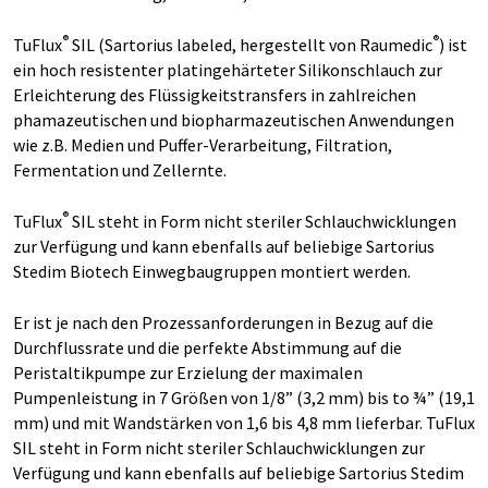
®
®
TuFlux
SIL (Sartorius labeled, hergestellt von Raumedic
) ist
ein hoch resistenter platingehärteter Silikonschlauch zur
Erleichterung des Flüssigkeitstransfers in zahlreichen
phamazeutischen und biopharmazeutischen Anwendungen
wie z.B. Medien und Puffer-Verarbeitung, Filtration,
Fermentation und Zellernte.
®
TuFlux
SIL steht in Form nicht steriler Schlauchwicklungen
zur Verfügung und kann ebenfalls auf beliebige Sartorius
Stedim Biotech Einwegbaugruppen montiert werden.
Er ist je nach den Prozessanforderungen in Bezug auf die
Durchflussrate und die perfekte Abstimmung auf die
Peristaltikpumpe zur Erzielung der maximalen
Pumpenleistung in 7 Größen von 1/8” (3,2 mm) bis to ¾” (19,1
mm) und mit Wandstärken von 1,6 bis 4,8 mm lieferbar. TuFlux
SIL steht in Form nicht steriler Schlauchwicklungen zur
Verfügung und kann ebenfalls auf beliebige Sartorius Stedim