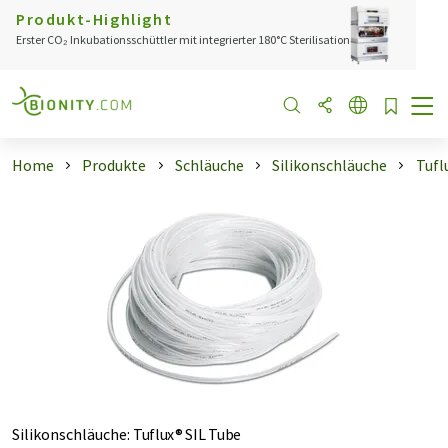
Produkt-Highlight
Erster CO₂ Inkubationsschüttler mit integrierter 180°C Sterilisation
Home
Produkte
Schläuche
Silikonschläuche
Tufl
Silikonschläuche
:
Tuflux® SIL Tube