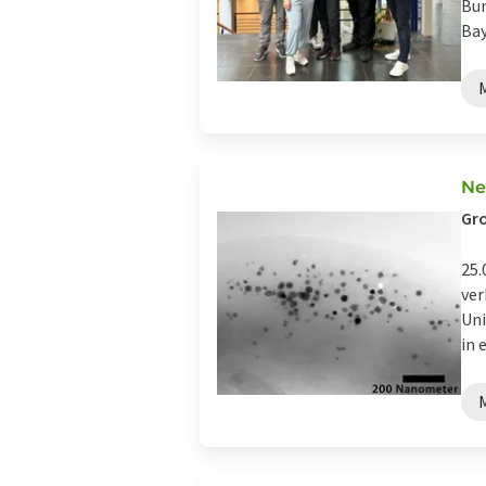
Bun
Bay
Ne
Gro
25.
ver
Uni
in 