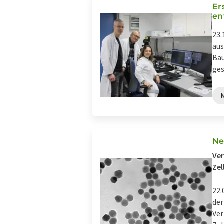
Er
en
23.
aus
Bau
ges
Ne
Ver
Zel
22.
der
Ver