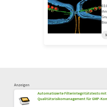
03.
ihn
Gru
Bio
Anzeigen
Automatisierte Filterintegritätstests mit
Qualitätsrisikomanagement für GMP-Ko