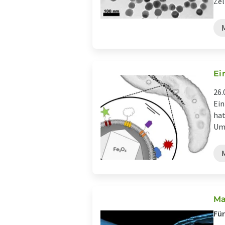
Zel
Ei
26.
Ein
hat
Ump
Ma
Für