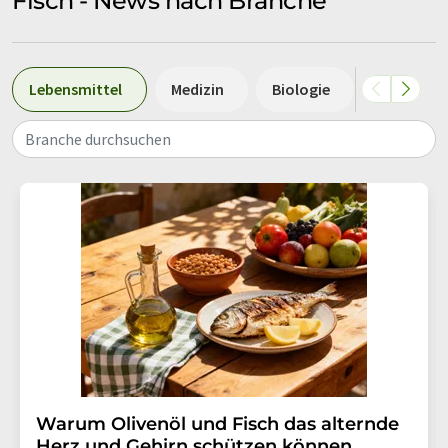
Fisch - News nach Branche
Lebensmittel
Medizin
Biologie
Laboranal
Branche durchsuchen
Warum Olivenöl und Fisch das alternde
Herz und Gehirn schützen können